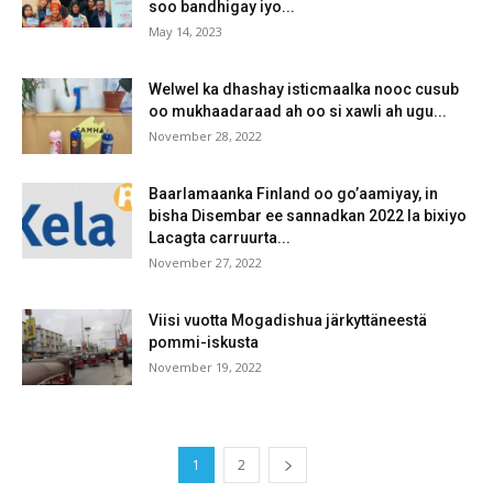
soo bandhigay iyo...
May 14, 2023
Welwel ka dhashay isticmaalka nooc cusub
oo mukhaadaraad ah oo si xawli ah ugu...
November 28, 2022
Baarlamaanka Finland oo go’aamiyay, in
bisha Disembar ee sannadkan 2022 la bixiyo
Lacagta carruurta...
November 27, 2022
Viisi vuotta Mogadishua järkyttäneestä
pommi-iskusta
November 19, 2022
1
2