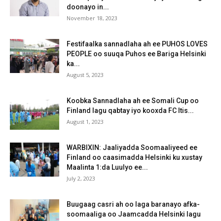
doonayo in...
November 18, 2023
Festifaalka sannadlaha ah ee PUHOS LOVES
PEOPLE oo suuqa Puhos ee Bariga Helsinki
ka...
August 5, 2023
Koobka Sannadlaha ah ee Somali Cup oo
Finland lagu qabtay iyo kooxda FC Itis...
August 1, 2023
WARBIXIN: Jaaliyadda Soomaaliyeed ee
Finland oo caasimadda Helsinki ku xustay
Maalinta 1:da Luulyo ee...
July 2, 2023
Buugaag casri ah oo laga baranayo afka-
soomaaliga oo Jaamcadda Helsinki lagu