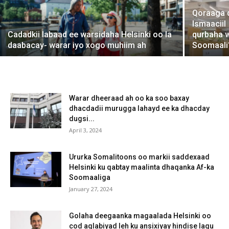
Qoraaga d
Ismaaciil
Cadadkii labaad ee warsidaha Helsinki oo la
qurbaha 
daabacay- warar iyo xogo muhiim ah
Soomaali?
Warar dheeraad ah oo ka soo baxay
dhacdadii murugga lahayd ee ka dhacday
dugsi...
April 3, 2024
Ururka Somalitoons oo markii saddexaad
Helsinki ku qabtay maalinta dhaqanka Af-ka
Soomaaliga
January 27, 2024
Golaha deegaanka magaalada Helsinki oo
cod aqlabiyad leh ku ansixiyay hindise lagu