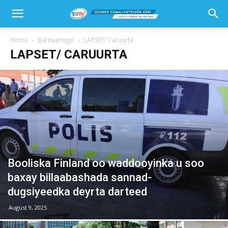
Home
Barnaamijyo
LAPSET/ Caruurta
LAPSET/ CARUURTA
Booliska Finland oo waddooyinka u soo
baxay billaabashada sannad-
dugsiyeedka deyrta darteed
August 9, 2025