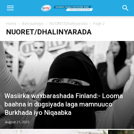
Home
Barnaamijyo
NUORET/Dhalinyarada
Page 2
NUORET/DHALINYARADA
Wasiirka waxbarashada Finland:- Looma
baahna in dugsiyada laga mamnuuco
Burkhada iyo Niqaabka
August 21, 2025