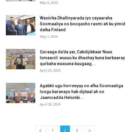
May 6, 2024
Wasiirka Dhallinyarada iyo cayaaraha
Soomaaliya oo booqasho rasmi ah ku yimid
dalka Finland
May 1, 2024
Qoraaga da’da yar, Cabdijibbaar Nuux
Ismaaciil wuxuu ku dhashay kuna barbaaray
qurbaha wuxuuna buugaag...
April 29, 2024
Agabkii ugu horreeyay oo afka Soomaaliga
loogu baranayo hab dijitaal ah oo
Jaamcadda Helsinki...
April 28, 2024
1
2
3