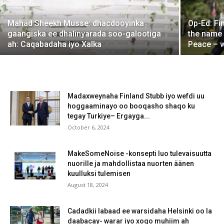
Mahad Sheekh Musse: dhacdooyinka
Op-Ed: Fi
gaangiska ee dhalinyarada soo-galootiga
the name
ah: Caqabadaha iyo Xalka
Peace – 
Madaxweynaha Finland Stubb iyo wefdi uu
hoggaaminayo oo booqasho shaqo ku
tegay Turkiye– Ergayga...
October 6, 2024
MakeSomeNoise -konsepti luo tulevaisuutta
nuorille ja mahdollistaa nuorten äänen
kuulluksi tulemisen
August 18, 2024
Cadadkii labaad ee warsidaha Helsinki oo la
daabacay- warar iyo xogo muhiim ah