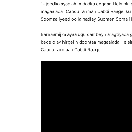
”Ujeedka ayaa ah in dadka deggan Helsinki 
magaalada” Cabdulrahman Cabdi Raage, ku
Soomaaliyeed oo la hadlay Suomen Somali 
Barnaamijka ayaa ugu dambeyn aragtiyada gu
bedelo ay hirgelin doontaa magaalada Hels
Cabdulraxmaan Cabdi Raage.