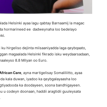
da Helsinki ayaa lagu qabtay Barnaamij la magac
ada hormarineed ee dadweynaha loo bedelayo
ki.
ku hirgeliso dejinta miisaaniyadda laga qeybqaato,
ggan magaalada Helsinki fikrado isku weydaarsadaan,
maaleyso 8.8 Milyan oo Euro.
African Care
, ayna martigelisay Somaliliitto, ayaa
da kala duwan, iyadoo ka qeybgalayaasha loo
agtiyadooda ka doodayeen, soona bandhigayeen.
u codeyn doonaan, haddii aragtidii guuleysata
.