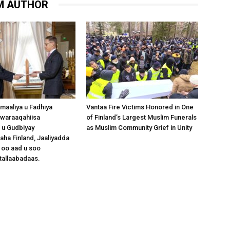
M AUTHOR
omaaliya u Fadhiya
Vantaa Fire Victims Honored in One
waraaqahiisa
of Finland’s Largest Muslim Funerals
 u Gudbiyay
as Muslim Community Grief in Unity
a Finland, Jaaliyadda
 oo aad u soo
tallaabadaas.