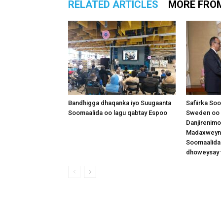
RELATED ARTICLES
MORE FRO
Bandhigga dhaqanka iyo Suugaanta
Safiirka So
Soomaalida oo lagu qabtay Espoo
Sweden oo 
Danjirenimo
Madaxweynah
Soomaalida
dhoweysay 