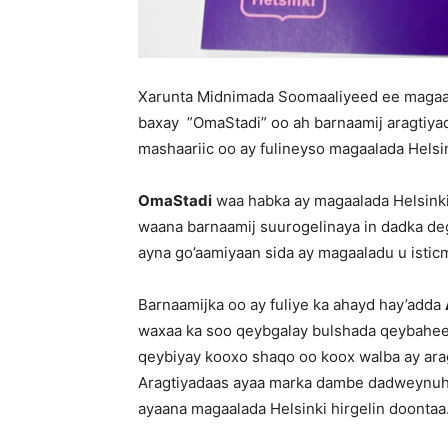
Xarunta Midnimada Soomaaliyeed ee magaala
baxay ”OmaStadi” oo ah barnaamij aragtiy
mashaariic oo ay fulineyso magaalada Helsin
OmaStadi
waa habka ay magaalada Helsinki 
waana barnaamij suurogelinaya in dadka de
ayna go’aamiyaan sida ay magaaladu u istic
Barnaamijka oo ay fuliye ka ahayd hay’adda
waxaa ka soo qeybgalay bulshada qeybahee
qeybiyay kooxo shaqo oo koox walba ay ar
Aragtiyadaas ayaa marka dambe dadweynuhu 
ayaana magaalada Helsinki hirgelin doontaa