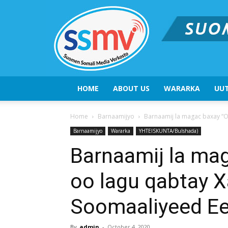
HOME
ABOUT US
WARARKA
UUT
Home
Barnaamijyo
Barnaamij la magac baxay “O
Barnaamijyo
Wararka
YHTEISKUNTA/Bulshada)
Barnaamij la ma
oo lagu qabtay 
Soomaaliyeed Ee
By
admin
-
October 4, 2020