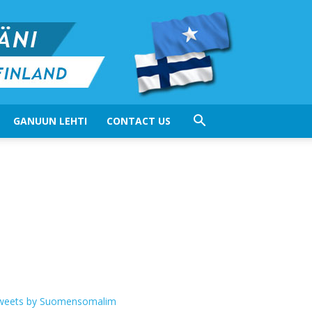
GANUUN LEHTI
CONTACT US
weets by Suomensomalim