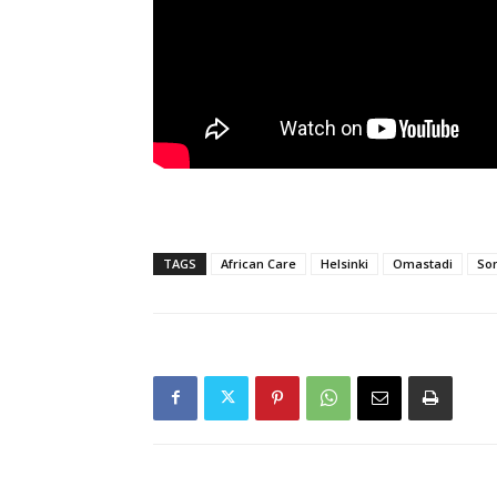
TAGS
African Care
Helsinki
Omastadi
Som