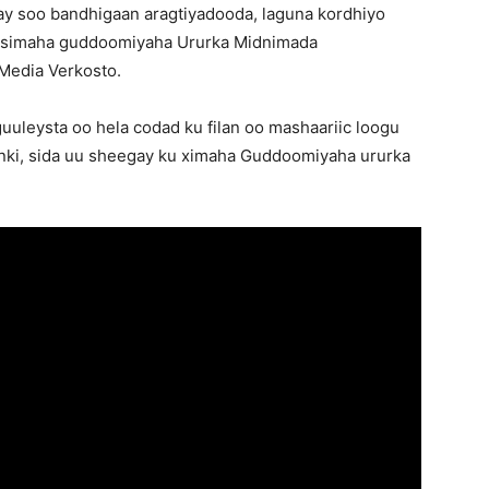
ay soo bandhigaan aragtiyadooda, laguna kordhiyo
 simaha guddoomiyaha Ururka Midnimada
Media Verkosto.
uleysta oo hela codad ku filan oo mashaariic loogu
inki, sida uu sheegay ku ximaha Guddoomiyaha ururka