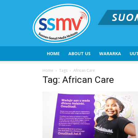
HOME
ABOUT US
WARARKA
UUT
Home
Tags
African Care
Tag: African Care