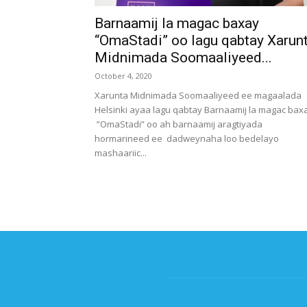
Barnaamij la magac baxay
“OmaStadi” oo lagu qabtay Xarun
Midnimada Soomaaliyeed...
October 4, 2020
Xarunta Midnimada Soomaaliyeed ee magaalada
Helsinki ayaa lagu qabtay Barnaamij la magac bax
”OmaStadi” oo ah barnaamij aragtiyada
hormarineed ee dadweynaha loo bedelayo
mashaariic...