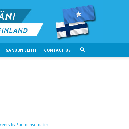
GANUUN LEHTI
CONTACT US
weets by Suomensomalim