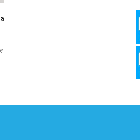
Media
ta
Verkosto
ay