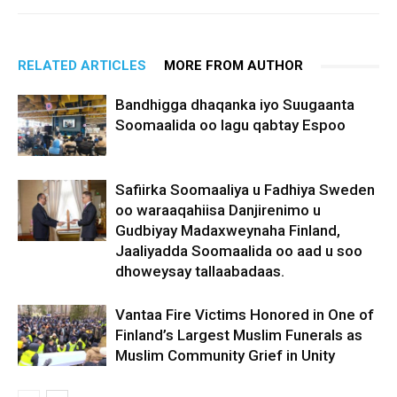
RELATED ARTICLES
MORE FROM AUTHOR
Bandhigga dhaqanka iyo Suugaanta
Soomaalida oo lagu qabtay Espoo
Safiirka Soomaaliya u Fadhiya Sweden
oo waraaqahiisa Danjirenimo u
Gudbiyay Madaxweynaha Finland,
Jaaliyadda Soomaalida oo aad u soo
dhoweysay tallaabadaas.
Vantaa Fire Victims Honored in One of
Finland’s Largest Muslim Funerals as
Muslim Community Grief in Unity