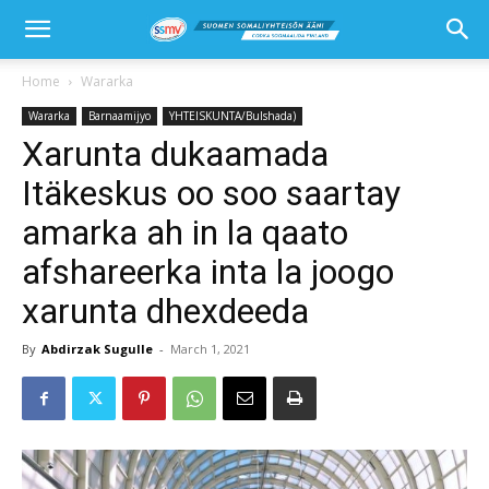
Home
Wararka
Wararka
Barnaamijyo
YHTEISKUNTA/Bulshada)
Xarunta dukaamada
Itäkeskus oo soo saartay
amarka ah in la qaato
afshareerka inta la joogo
xarunta dhexdeeda
By
Abdirzak Sugulle
-
March 1, 2021