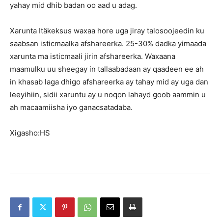
yahay mid dhib badan oo aad u adag.
Xarunta Itäkeksus waxaa hore uga jiray talosoojeedin ku
saabsan isticmaalka afshareerka. 25-30% dadka yimaada
xarunta ma isticmaali jirin afshareerka. Waxaana
maamulku uu sheegay in tallaabadaan ay qaadeen ee ah
in khasab laga dhigo afshareerka ay tahay mid ay uga dan
leeyihiin, sidii xaruntu ay u noqon lahayd goob aammin u
ah macaamiisha iyo ganacsatadaba.
Xigasho:HS