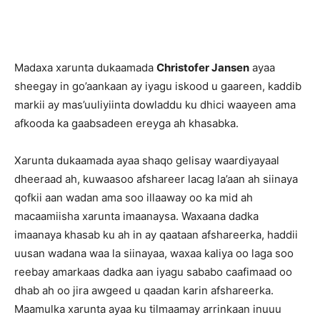
Madaxa xarunta dukaamada
Christofer Jansen
ayaa
sheegay in go’aankaan ay iyagu iskood u gaareen, kaddib
markii ay mas’uuliyiinta dowladdu ku dhici waayeen ama
afkooda ka gaabsadeen ereyga ah khasabka.
Xarunta dukaamada ayaa shaqo gelisay waardiyayaal
dheeraad ah, kuwaasoo afshareer lacag la’aan ah siinaya
qofkii aan wadan ama soo illaaway oo ka mid ah
macaamiisha xarunta imaanaysa. Waxaana dadka
imaanaya khasab ku ah in ay qaataan afshareerka, haddii
uusan wadana waa la siinayaa, waxaa kaliya oo laga soo
reebay amarkaas dadka aan iyagu sababo caafimaad oo
dhab ah oo jira awgeed u qaadan karin afshareerka.
Maamulka xarunta ayaa ku tilmaamay arrinkaan inuuu