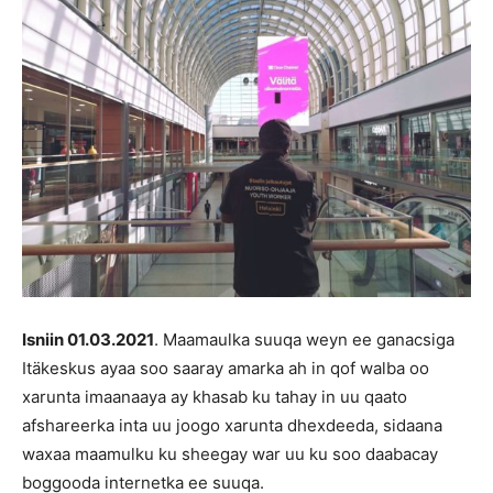
Isniin 01.03.2021
. Maamaulka suuqa weyn ee ganacsiga
Itäkeskus ayaa soo saaray amarka ah in qof walba oo
xarunta imaanaaya ay khasab ku tahay in uu qaato
afshareerka inta uu joogo xarunta dhexdeeda, sidaana
waxaa maamulku ku sheegay war uu ku soo daabacay
boggooda internetka ee suuqa.