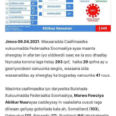
Jimco 09.04.2021
.
Wasaaradda Caafimaadka
x
ukuumadda Federaalka Soomaaliya ayaa maanta
sheegtay in
afartan iyo siddeedii saac ee la soo dhaafay
feyruska korona laga helay
293
qof
,
halka
29
qofna ay u
geeriyoodeen xanuunka awgiis
, waxaana sida
wasaaraddau ay sheegtay ka bogsaday xanuunka
41
ruux.
Wasiirka caafimaadka iyo daryeelka Bulshada
Xukuumadda Federaalka Soomaaliya,
Marwo Fowziya
Abiikar Nuur
ayaa caddeysay in xaaladaha cusub laga
diiwaan geliyay gobollada kala ah, Somaliland (
103
),
Galmudug
(11)
,
Banaadir (
17
),
Puntland (
94
) Hirshabeelle