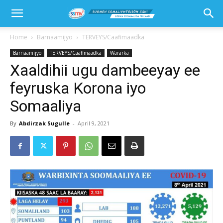
Home
Barnaamijyo
TERVEYS/Caafimaadka
Barnaamijyo
TERVEYS/Caafimaadka
Wararka
Xaaldihii ugu dambeeyay ee
feyruska Korona iyo
Somaaliya
By
Abdirzak Sugulle
-
April 9, 2021