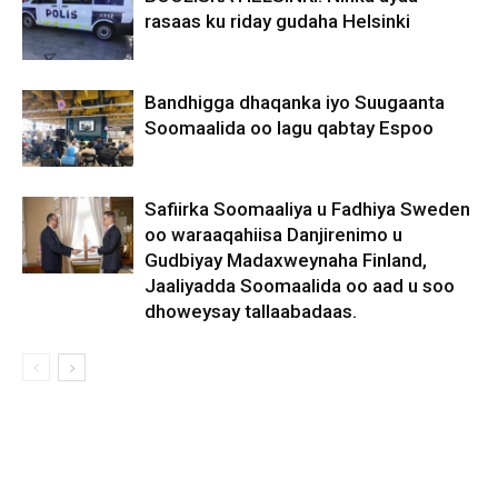
rasaas ku riday gudaha Helsinki
Bandhigga dhaqanka iyo Suugaanta
Soomaalida oo lagu qabtay Espoo
Safiirka Soomaaliya u Fadhiya Sweden
oo waraaqahiisa Danjirenimo u
Gudbiyay Madaxweynaha Finland,
Jaaliyadda Soomaalida oo aad u soo
dhoweysay tallaabadaas.