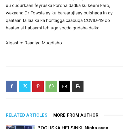
uu cudurkaan feyruska korona dadka ku keeni karo,
waxaana Dr Fowsia ay ku baraarujisay bulshada in ay
qaataan tallaalka ka hortagga caabuqa COVID-19 oo
haatan si habsami leh uga socda gudaha dalka.
Xigasho: Raadiyo Muqdisho
RELATED ARTICLES
MORE FROM AUTHOR
BOOLISKA HELSINKI: Ninka ayaa