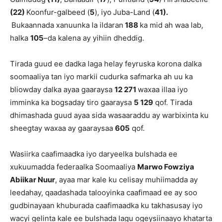
(22)
Koonfur-galbeed
(
5
),
iyo
Juba-Land (
41).
Bukaannada xanuunka la ildaran
18
8
ka mid ah waa lab,
halka
105
–
d
a kalena ay yihiin dheddig.
Tirada guud ee dadka laga helay feyruska korona dalka
soomaaliya tan iyo markii cudurka safmarka ah uu ka
bliowday dalka ayaa gaaraysa
12 271
waxaa illaa iyo
imminka ka bogsaday tiro gaaraysa
5 129
qof. Tirada
dhimashada guud ayaa sida wasaaraddu ay warbixinta ku
sheegtay waxaa ay gaaraysaa
605
qof.
Wasiirka caafimaadka iyo daryeelka bulshada ee
xukuumadda federaalka Soomaaliya
Marwo Fowziya
Abiikar Nuur
, ayaa mar kale ku celisay muhiimadda ay
leedahay, qaadashada talooyinka caafimaad ee ay soo
gudbinayaan khuburada caafimaadka ku takhasusay iyo
wacyi gelinta kale ee bulshada lagu ogeysiinaayo khatarta