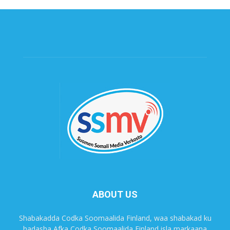
ABOUT US
Shabakadda Codka Soomaalida Finland, waa shabakad ku
hadasha Afka Codka Soomaalida Finland isla markaana