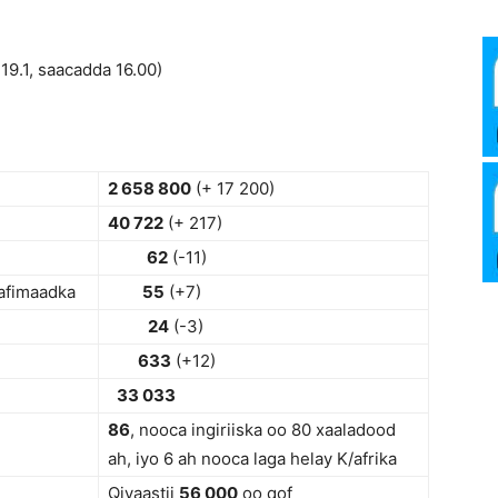
Media
19.1, saacadda 16.00)
Verkosto
2 658 800
(+ 17 200)
40 722
(+ 217)
62
(-11)
aafimaadka
55
(+7)
24
(-3)
633
(+12)
33 033
86
, nooca ingiriiska oo 80 xaaladood
ah, iyo 6 ah nooca laga helay K/afrika
Qiyaastii
56 000
oo qof