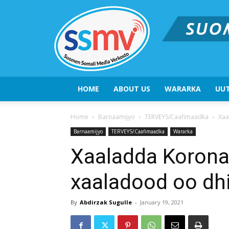
HOME
ABOUT US
WARARKA
UUT
Home
Barnaamijyo
TERVEYS/Caafimaadka
Xaa
Barnaamijyo
TERVEYS/Caafimaadka
Wararka
Xaaladda Korona 
xaaladood oo dh
By
Abdirzak Sugulle
-
January 19, 2021