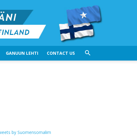
GANUUN LEHTI
CONTACT US
weets by Suomensomalim