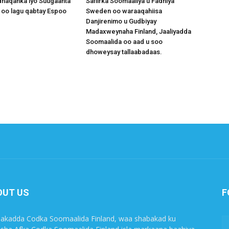
dhaqanka iyo Suugaanta
Safiirka Soomaaliya u Fadhiya
 oo lagu qabtay Espoo
Sweden oo waraaqahiisa
Danjirenimo u Gudbiyay
Madaxweynaha Finland, Jaaliyadda
Soomaalida oo aad u soo
dhoweysay tallaabadaas.
OUT US
F
akadda Codka Soomaalida Finland, waa shabakad ku