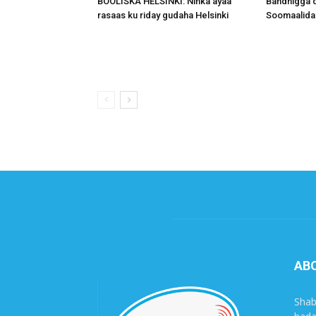
BOOLISKA HELSINKI: Ninka ayaa
Bandhigga 
rasaas ku riday gudaha Helsinki
Soomaalida
AB
Shab