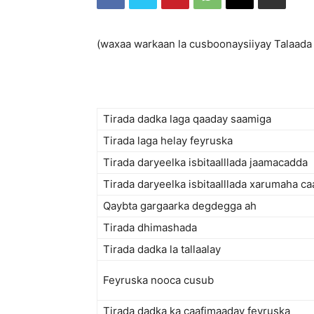
(waxaa warkaan la cusboonaysiiyay Talaada 
Tirada dadka laga qaaday saamiga
Tirada laga helay feyruska
Tirada daryeelka isbitaalllada jaamacadda
Tirada daryeelka isbitaalllada xarumaha c
Qaybta gargaarka degdegga ah
Tirada dhimashada
Tirada dadka la tallaalay
Feyruska nooca cusub
Tirada dadka ka caafimaaday feyruska