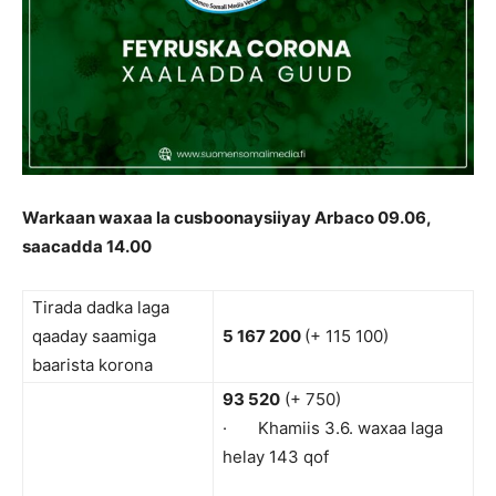
Warkaan waxaa la cusboonaysiiyay Arbaco 09.06,
saacadda 14.00
Tirada dadka laga
qaaday saamiga
5 167 200
(+ 115 100)
baarista korona
93 520
(+ 750)
· Khamiis 3.6. waxaa laga
helay 143 qof