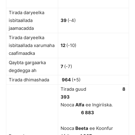
Tirada daryeelka
isbitaallada
39
(-4)
jaamacadda
Tirada daryeelka
isbitaallada xarumaha
12
(-10)
caafimaadka
Qaybta gargaarka
7
(-7)
degdegga ah
Tirada dhimashada
964
(+5)
Tirada guud
8
393
Nooca
Alfa
ee Ingiriiska.
6 883
Nooca
Beeta
ee Koonfur