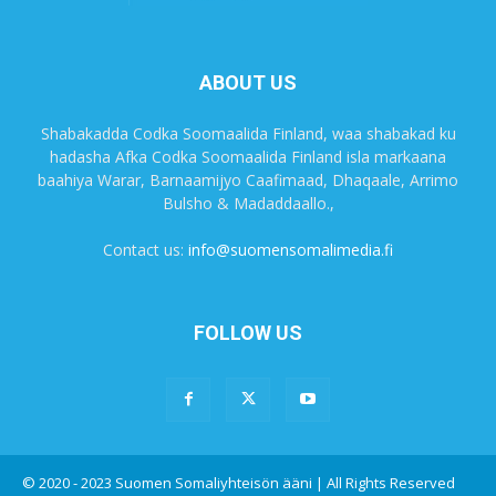
ABOUT US
Shabakadda Codka Soomaalida Finland, waa shabakad ku
hadasha Afka Codka Soomaalida Finland isla markaana
baahiya Warar, Barnaamijyo Caafimaad, Dhaqaale, Arrimo
Bulsho & Madaddaallo.,
Contact us:
info@suomensomalimedia.fi
FOLLOW US
© 2020 - 2023 Suomen Somaliyhteisön ääni | All Rights Reserved