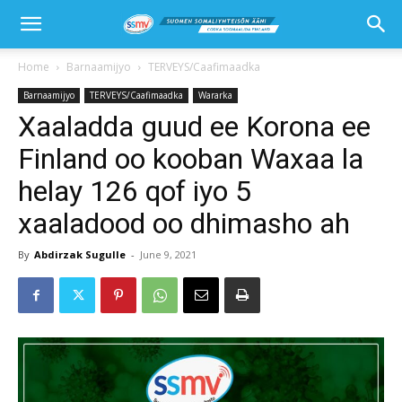
Home
Barnaamijyo
TERVEYS/Caafimaadka
Barnaamijyo
TERVEYS/Caafimaadka
Wararka
Xaaladda guud ee Korona ee
Finland oo kooban Waxaa la
helay 126 qof iyo 5
xaaladood oo dhimasho ah
By
Abdirzak Sugulle
-
June 9, 2021