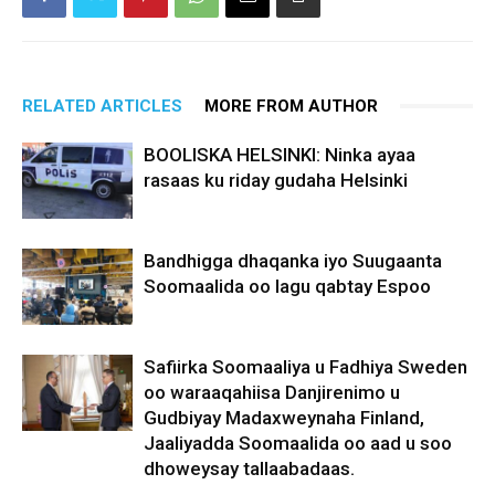
RELATED ARTICLES
MORE FROM AUTHOR
BOOLISKA HELSINKI: Ninka ayaa
rasaas ku riday gudaha Helsinki
Bandhigga dhaqanka iyo Suugaanta
Soomaalida oo lagu qabtay Espoo
Safiirka Soomaaliya u Fadhiya Sweden
oo waraaqahiisa Danjirenimo u
Gudbiyay Madaxweynaha Finland,
Jaaliyadda Soomaalida oo aad u soo
dhoweysay tallaabadaas.