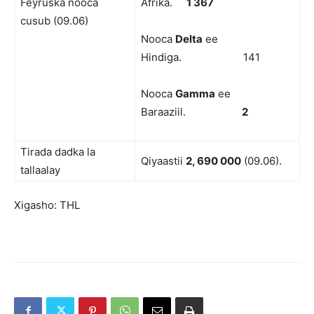
Feyruska nooca
Afrika.
1 367
cusub (09.06)
Nooca
Delta
ee
Hindiga. 141
Nooca
Gamma
ee
Baraaziil.
2
Tirada dadka la
Qiyaastii
2
, 690 000
(09.06).
tallaalay
Xigasho: THL