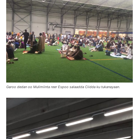
Garoo dedan oo Mulimiinta reer Espoo salaadda Ciidda ku tukanayaan.