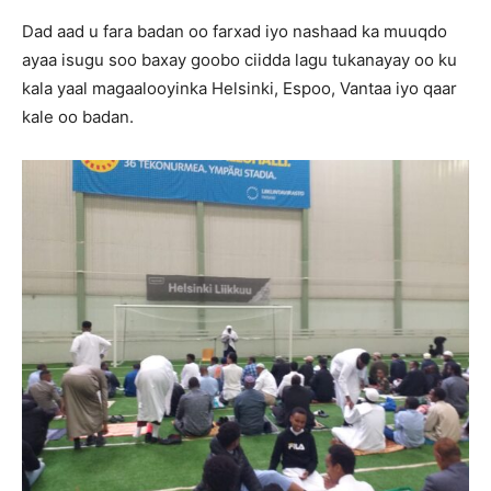
Dad aad u fara badan oo farxad iyo nashaad ka muuqdo
ayaa isugu soo baxay goobo ciidda lagu tukanayay oo ku
kala yaal magaalooyinka Helsinki, Espoo, Vantaa iyo qaar
kale oo badan.