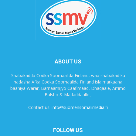
ABOUT US
Shabakadda Codka Soomaalida Finland, waa shabakad ku
hadasha Afka Codka Soomaalida Finland isla markaana
baahiya Warar, Barnaamijyo Caafimaad, Dhaqaale, Arrimo
Bulsho & Madaddaallo.,
Contact us:
info@suomensomalimedia.fi
FOLLOW US