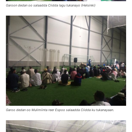
Garoon dedan oo salaadda Ciidda lagu tukanayo (Helsinki)
Garoo dedan oo Mulimiinta reer Espoo salaadda Ciidda ku tukanayaan.