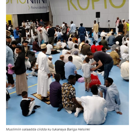
Muslimiin salaadda ciidda ku tukanaya Bariga Helsinki