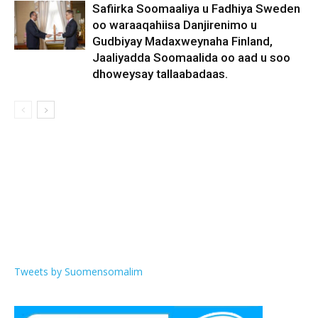
Safiirka Soomaaliya u Fadhiya Sweden
oo waraaqahiisa Danjirenimo u
Gudbiyay Madaxweynaha Finland,
Jaaliyadda Soomaalida oo aad u soo
dhoweysay tallaabadaas.
Tweets by Suomensomalim