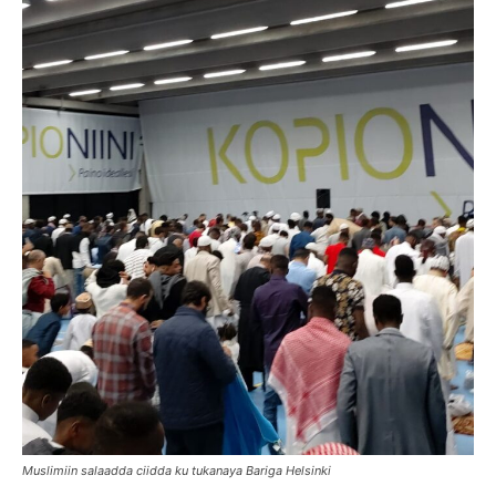
Muslimiin salaadda ciidda ku tukanaya Bariga Helsinki