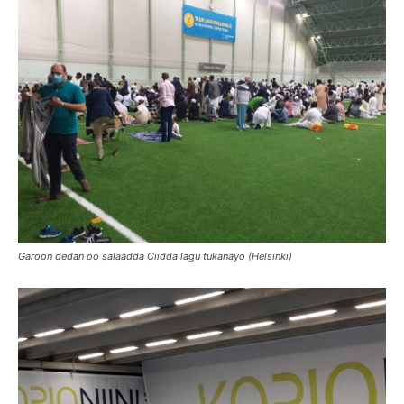
Garoon dedan oo salaadda Ciidda lagu tukanayo (Helsinki)