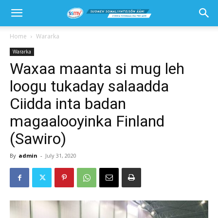
Home
Wararka
Wararka
Waxaa maanta si mug leh
loogu tukaday salaadda
Ciidda inta badan
magaalooyinka Finland
(Sawiro)
By
admin
-
July 31, 2020