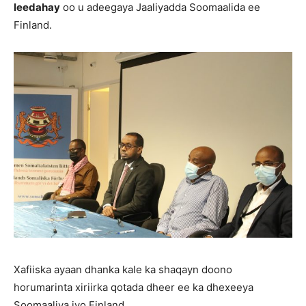
leedahay
oo u adeegaya Jaaliyadda Soomaalida ee
Finland.
Xafiiska ayaan dhanka kale ka shaqayn doono
horumarinta xiriirka qotada dheer ee ka dhexeeya
Soomaaliya iyo Finland.