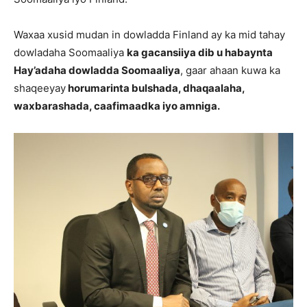
Waxaa xusid mudan in dowladda Finland ay ka mid tahay
dowladaha Soomaaliya
ka gacansiiya dib u habaynta
Hay’adaha dowladda Soomaaliya
, gaar ahaan kuwa ka
shaqeeyay
horumarinta bulshada, dhaqaalaha,
waxbarashada, caafimaadka iyo amniga.