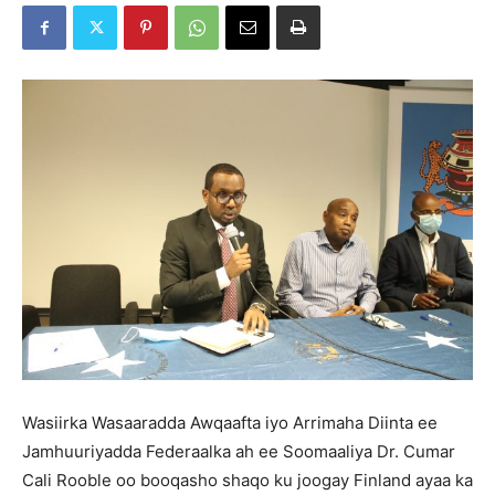
Wasiirka Wasaaradda Awqaafta iyo Arrimaha Diinta ee
Jamhuuriyadda Federaalka ah ee Soomaaliya Dr. Cumar
Cali Rooble oo booqasho shaqo ku joogay Finland ayaa ka