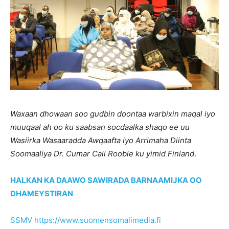
Waxaan dhowaan soo gudbin doontaa warbixin maqal iyo
muuqaal ah oo ku saabsan socdaalka shaqo ee uu
Wasiirka Wasaaradda Awqaafta iyo Arrimaha Diinta
Soomaaliya Dr. Cumar Cali Rooble ku yimid Finland
.
HALKAN KA DAAWO SAWIRADA BARNAAMIJKA OO
DHAMEYSTIRAN
SSMV https://www.suomensomalimedia.fi