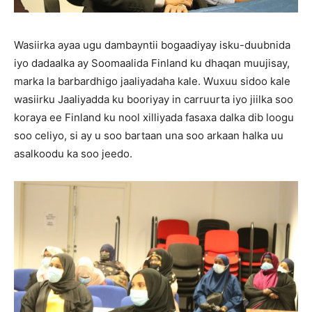
Wasiirka ayaa ugu dambayntii bogaadiyay isku-duubnida
iyo dadaalka ay Soomaalida Finland ku dhaqan muujisay,
marka la barbardhigo jaaliyadaha kale. Wuxuu sidoo kale
wasiirku Jaaliyadda ku booriyay in carruurta iyo jiilka soo
koraya ee Finland ku nool xilliyada fasaxa dalka dib loogu
soo celiyo, si ay u soo bartaan una soo arkaan halka uu
asalkoodu ka soo jeedo.