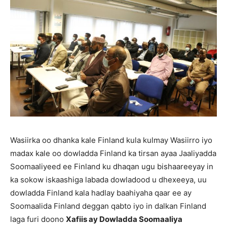
Wasiirka oo dhanka kale Finland kula kulmay Wasiirro iyo
madax kale oo dowladda Finland ka tirsan ayaa Jaaliyadda
Soomaaliyeed ee Finland ku dhaqan ugu bishaareeyay in
ka sokow iskaashiga labada dowladood u dhexeeya, uu
dowladda Finland kala hadlay baahiyaha qaar ee ay
Soomaalida Finland deggan qabto iyo in dalkan Finland
laga furi doono
Xafiis ay Dowladda Soomaaliya