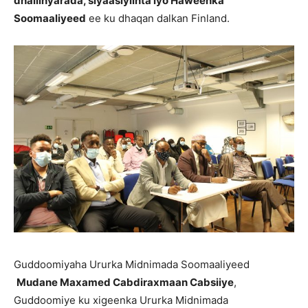
dhallinyarada, siyaasiyiinta iyo Haweenka
Soomaaliyeed
ee ku dhaqan dalkan Finland.
Guddoomiyaha Ururka Midnimada Soomaaliyeed
Mudane Maxamed Cabdiraxmaan Cabsiiye
,
Guddoomiye ku xigeenka Ururka Midnimada