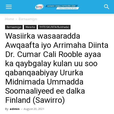
Home
Barnaamijyo
Barnaamijyo
Wararka
YHTEISKUNTA/Bulshada)
Wasiirka wasaaradda
Awqaafta iyo Arrimaha Diinta
Dr. Cumar Cali Rooble ayaa
ka qaybgalay kulan uu soo
qabanqaabiyay Ururka
Midnimada Ummadda
Soomaaliyeed ee dalka
Finland (Sawirro)
By
admin
-
August 20, 2021