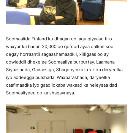
Soomaalida Finland ku dhaqan oo lagu qiyaaso tiro
waxyar ka badan 20,000 oo qofood ayaa dalkan soo
degay horraantii sagaashamaadkii, xilligaas oo ay
dowladdii dhexe ee Soomaaliya burburtay. Laamaha
Siyaasadda, Ganacsiga, Shaqooyinka la xiriira daryeelka
iyo addeegga bulshada, Waxbarashada, daryeelka
caafimaadka iyo gaadiidkaba waxaad ka heleysaa dad
Soomaaliyeed oo ka shaqaynaya.