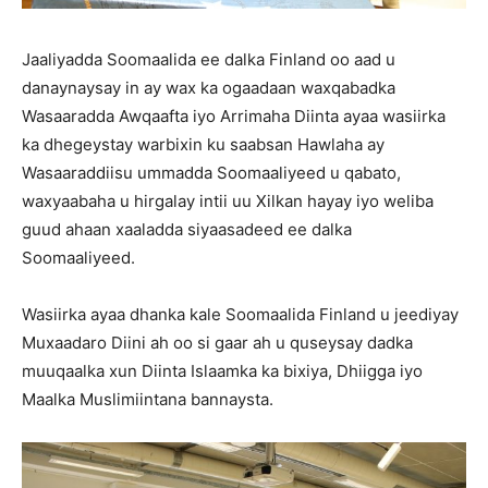
Jaaliyadda Soomaalida ee dalka Finland oo aad u
danaynaysay in ay wax ka ogaadaan waxqabadka
Wasaaradda Awqaafta iyo Arrimaha Diinta ayaa wasiirka
ka dhegeystay warbixin ku saabsan Hawlaha ay
Wasaaraddiisu ummadda Soomaaliyeed u qabato,
waxyaabaha u hirgalay intii uu Xilkan hayay iyo weliba
guud ahaan xaaladda siyaasadeed ee dalka
Soomaaliyeed.
Wasiirka ayaa dhanka kale Soomaalida Finland u jeediyay
Muxaadaro Diini ah oo si gaar ah u quseysay dadka
muuqaalka xun Diinta Islaamka ka bixiya, Dhiigga iyo
Maalka Muslimiintana bannaysta.