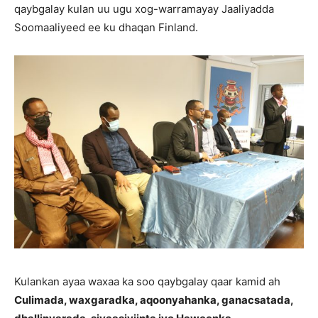
qaybgalay kulan uu ugu xog-warramayay Jaaliyadda
Soomaaliyeed ee ku dhaqan Finland.
Kulankan ayaa waxaa ka soo qaybgalay qaar kamid ah
Culimada, waxgaradka, aqoonyahanka, ganacsatada,