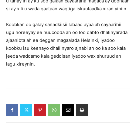
u tahay in ay ku soo galaan cayaaraha magaca ay doonaan
si ay xili u wada qaataan waqtiga iskuulaadka xiran yihiin.
Koobkan oo galay sanadkiisii labaad ayaa ah cayaarihii
ugu horeeyay ee nuucooda ah oo loo qabto dhalinyarada
ajaanibta ah ee deggan magaalada Helsinki, iyadoo
koobku isu keenayo dhallinyaro ajnabi ah oo ka soo kala
jeeda waddamo kala geddisan iyadoo wax shuruud ah
lagu xireynin.