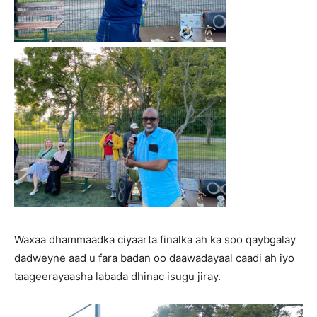
Waxaa dhammaadka ciyaarta finalka ah ka soo qaybgalay
dadweyne aad u fara badan oo daawadayaal caadi ah iyo
taageerayaasha labada dhinac isugu jiray.