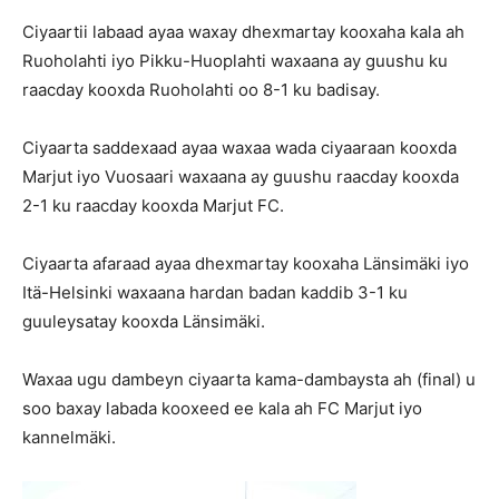
Ciyaartii labaad ayaa waxay dhexmartay kooxaha kala ah
Ruoholahti iyo Pikku-Huoplahti waxaana ay guushu ku
raacday kooxda Ruoholahti oo 8-1 ku badisay.
Ciyaarta saddexaad ayaa waxaa wada ciyaaraan kooxda
Marjut iyo Vuosaari waxaana ay guushu raacday kooxda
2-1 ku raacday kooxda Marjut FC.
Ciyaarta afaraad ayaa dhexmartay kooxaha Länsimäki iyo
Itä-Helsinki waxaana hardan badan kaddib 3-1 ku
guuleysatay kooxda Länsimäki.
Waxaa ugu dambeyn ciyaarta kama-dambaysta ah (final) u
soo baxay labada kooxeed ee kala ah FC Marjut iyo
kannelmäki.