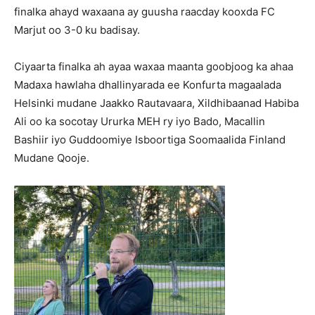
finalka ahayd waxaana ay guusha raacday kooxda FC
Marjut oo 3-0 ku badisay.
Ciyaarta finalka ah ayaa waxaa maanta goobjoog ka ahaa
Madaxa hawlaha dhallinyarada ee Konfurta magaalada
Helsinki mudane Jaakko Rautavaara, Xildhibaanad Habiba
Ali oo ka socotay Ururka MEH ry iyo Bado, Macallin
Bashiir iyo Guddoomiye Isboortiga Soomaalida Finland
Mudane Qooje.