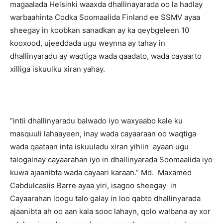
magaalada Helsinki waaxda dhallinayarada oo la hadlay
warbaahinta Codka Soomaalida Finland ee SSMV ayaa
sheegay in koobkan sanadkan ay ka qeybgeleen 10
kooxood, ujeeddada ugu weynna ay tahay in
dhallinyaradu ay waqtiga wada qaadato, wada cayaarto
xilliga iskuulku xiran yahay.
”intii dhallinyaradu balwado iyo waxyaabo kale ku
masquuli lahaayeen, inay wada cayaaraan oo waqtiga
wada qaataan inta iskuuladu xiran yihiin ayaan ugu
talogalnay cayaarahan iyo in dhallinyarada Soomaalida iyo
kuwa ajaanibta wada cayaari karaan.” Md. Maxamed
Cabdulcasiis Barre ayaa yiri, isagoo sheegay in
Cayaarahan loogu talo galay in loo qabto dhallinyarada
ajaanibta ah oo aan kala sooc lahayn, qolo walbana ay xor