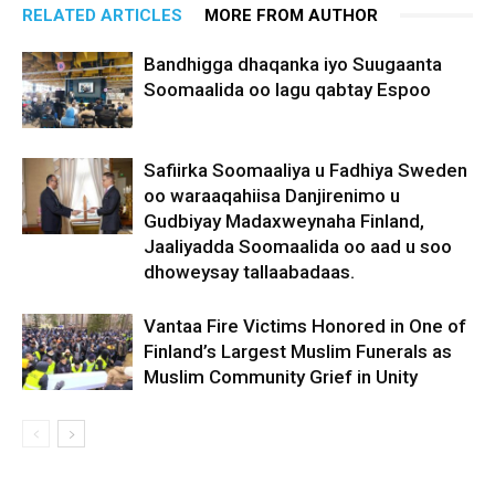
RELATED ARTICLES
MORE FROM AUTHOR
Bandhigga dhaqanka iyo Suugaanta
Soomaalida oo lagu qabtay Espoo
Safiirka Soomaaliya u Fadhiya Sweden
oo waraaqahiisa Danjirenimo u
Gudbiyay Madaxweynaha Finland,
Jaaliyadda Soomaalida oo aad u soo
dhoweysay tallaabadaas.
Vantaa Fire Victims Honored in One of
Finland’s Largest Muslim Funerals as
Muslim Community Grief in Unity