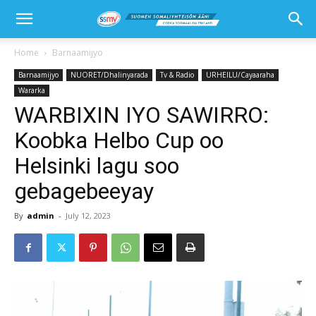
Home
Barnaamijyo
Barnaamijyo
NUORET/Dhalinyarada
Tv & Radio
URHEILU/Cayaaraha
Wararka
WARBIXIN IYO SAWIRRO:
Koobka Helbo Cup oo
Helsinki lagu soo
gebagebeeyay
By
admin
-
July 12, 2023