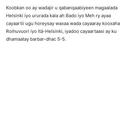
Koobkan oo ay wadajir u qabanqaabiyeen magaalada
Helsinki iyo ururada kala ah Bado iyo Meh ry ayaa
cayaartii ugu horeysay waxaa wada cayaaray kooxaha
Roihuvuori iyo Itä-Helsinki, iyadoo cayaartaasi ay ku
dhamaatay barbar-dhac 5-5.