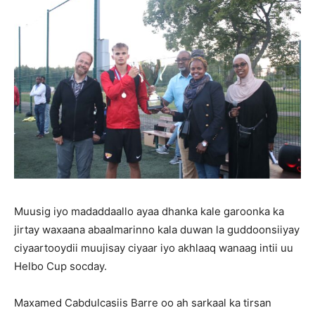
Muusig iyo madaddaallo ayaa dhanka kale garoonka ka
jirtay waxaana abaalmarinno kala duwan la guddoonsiiyay
ciyaartooydii muujisay ciyaar iyo akhlaaq wanaag intii uu
Helbo Cup socday.
Maxamed Cabdulcasiis Barre oo ah sarkaal ka tirsan