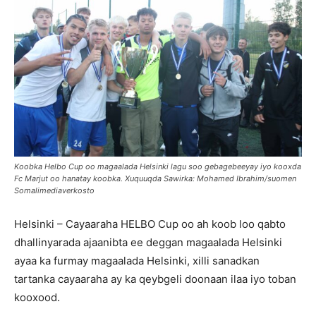
Koobka Helbo Cup oo magaalada Helsinki lagu soo gebagebeeyay iyo kooxda
Fc Marjut oo hanatay koobka. Xuquuqda Sawirka: Mohamed Ibrahim/suomen
Somalimediaverkosto
Helsinki – Cayaaraha HELBO Cup oo ah koob loo qabto
dhallinyarada ajaanibta ee deggan magaalada Helsinki
ayaa ka furmay magaalada Helsinki, xilli sanadkan
tartanka cayaaraha ay ka qeybgeli doonaan ilaa iyo toban
kooxood.