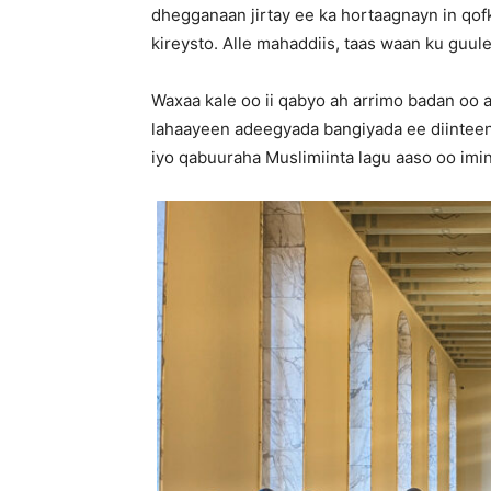
dhegganaan jirtay ee ka hortaagnayn in qof
kireysto. Alle mahaddiis, taas waan ku guule
Waxaa kale oo ii qabyo ah arrimo badan oo aa
lahaayeen adeegyada bangiyada ee diintee
iyo qabuuraha Muslimiinta lagu aaso oo imin