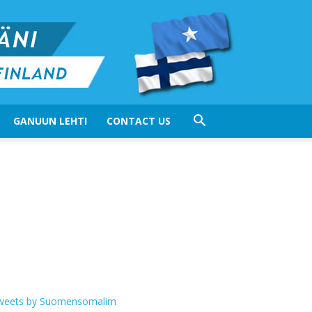
GANUUN LEHTI
CONTACT US
weets by Suomensomalim