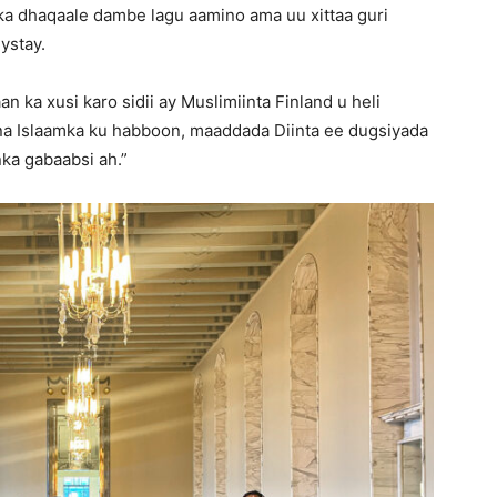
ka dhaqaale dambe lagu aamino ama uu xittaa guri
ystay.
n ka xusi karo sidii ay Muslimiinta Finland u heli
na Islaamka ku habboon, maaddada Diinta ee dugsiyada
ka gabaabsi ah.”