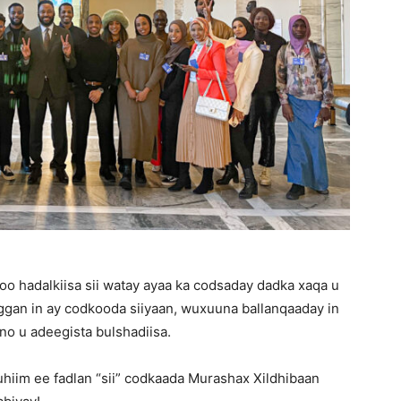
o hadalkiisa sii watay ayaa ka codsaday dadka xaqa u
eggan in ay codkooda siiyaan, wuxuuna ballanqaaday in
ono u adeegista bulshadiisa.
hiim ee fadlan “sii” codkaada Murashax Xildhibaan