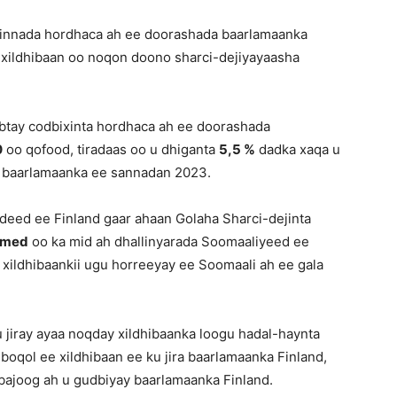
innada hordhaca ah ee doorashada baarlamaanka
 xildhibaan oo noqon doono sharci-dejiyayaasha
btay codbixinta hordhaca ah ee doorashada
0
oo qofood, tiradaas oo u dhiganta
5,5 %
dadka xaqa u
a baarlamaanka ee sannadan 2023.
adeed ee Finland gaar ahaan Golaha Sharci-dejinta
hmed
oo ka mid ah dhallinyarada Soomaaliyeed ee
 xildhibaankii ugu horreeyay ee Soomaali ah ee gala
iray ayaa noqday xildhibaanka loogu hadal-haynta
qol ee xildhibaan ee ku jira baarlamaanka Finland,
bajoog ah u gudbiyay baarlamaanka Finland.