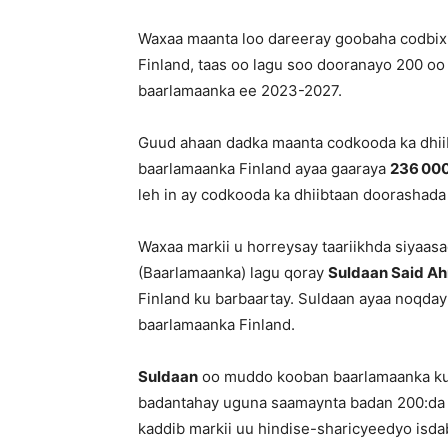
Waxaa maanta loo dareeray goobaha codbix
Finland, taas oo lagu soo dooranayo 200 oo
baarlamaanka ee 2023-2027.
Guud ahaan dadka maanta codkooda ka dhii
baarlamaanka Finland ayaa gaaraya
236 00
leh in ay codkooda ka dhiibtaan doorashad
Waxaa markii u horreysay taariikhda siyaas
(Baarlamaanka) lagu qoray
Suldaan Said A
Finland ku barbaartay. Suldaan ayaa noqday
baarlamaanka Finland.
Suldaan
oo muddo kooban baarlamaanka ku j
badantahay uguna saamaynta badan 200:da bo
kaddib markii uu hindise-sharicyeedyo isda