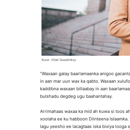
Kuva- Vitali Gusatinksy
”Waxaan galay baarlamaanka anigoo gacanta 
in aan mar uun wax ka qabto. Waxaan xuluf
kaddibna waxaan billaabay in aan baarlamaa
bulshadu degdeg ugu baahantahay.
Arrimahaas waxaa ka mid ah kuwa si toos ah 
xoolaha ee ku habboon Diinteena Islaamka. 
lagu yeesho ee lacagtaas iska bixiya looga