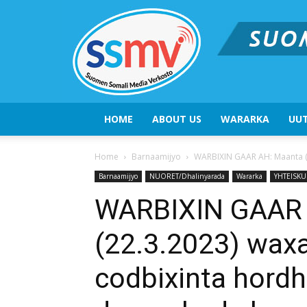
HOME
ABOUT US
WARARKA
UUT
Home
Barnaamijyo
WARBIXIN GAAR AH: Maanta (2
Barnaamijyo
NUORET/Dhalinyarada
Wararka
YHTEISKU
WARBIXIN GAAR 
(22.3.2023) waxa
codbixinta hordh