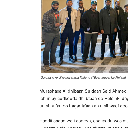
Suldaan iyo dhallinyarada Finland @Baarlamaanka Finland
Murashaxa Xildhibaan Suldaan Said Ahmed o
leh in ay codkooda dhiibtaan ee Helsinki d
uu si hufan oo hagar la’aan ah u sii wadi do
Haddii aadan weli codeyn, codkaadu waa mu