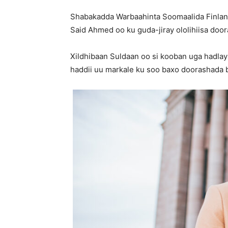
Shabakadda Warbaahinta Soomaalida Finland
Said Ahmed oo ku guda-jiray ololihiisa doo
Xildhibaan Suldaan oo si kooban uga hadla
haddii uu markale ku soo baxo doorashada b