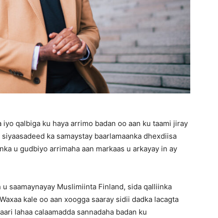
iyo qalbiga ku haya arrimo badan oo aan ku taami jiray
o siyaasadeed ka samaystay baarlamaanka dhexdiisa
nka u gudbiyo arrimaha aan markaas u arkayay in ay
u saamaynayay Muslimiinta Finland, sida qalliinka
Waxaa kale oo aan xoogga saaray sidii dadka lacagta
 saari lahaa calaamadda sannadaha badan ku