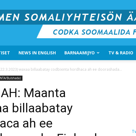
ISET
NEWS IN ENGLISH
BARNAAMIJYO
TV & RADIO
Suomen
2.3.2023) waxaa billaabatay codbixinta hordhaca ah ee doorashada...
NTA/Bulshada)
AH: Maanta
a billaabatay
Somali
aca ah ee
T