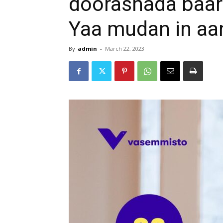
doorashada baar
Yaa mudan in aa
By
admin
-
March 22, 2023