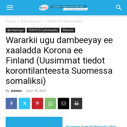
Home
Barnaamijyo
TERVEYS/Caafimaadka
Barnaamijyo
TERVEYS/Caafimaadka
Wararka
Wararkii ugu dambeeyay ee
xaaladda Korona ee
Finland (Uusimmat tiedot
korontilanteesta Suomessa
somaliksi)
By
admin
-
June 18, 2020