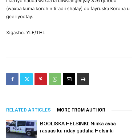
Illaa iyo hadda waxaa la diiwaangeliyay 326 qofood
(waxba kuma kordhin tiradii shalay) oo fayruska Korona u
geeriyootay.
Xigasho: YLE/THL
RELATED ARTICLES
MORE FROM AUTHOR
BOOLISKA HELSINKI: Ninka ayaa
rasaas ku riday gudaha Helsinki