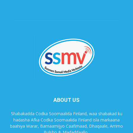
ABOUT US
Shabakadda Codka Soomaalida Finland, waa shabakad ku
hadasha Afka Codka Soomaalida Finland isla markaana
baahiya Warar, Barnaamijyo Caafimaad, Dhaqaale, Arrimo
Bulsho & Madaddaallo.,