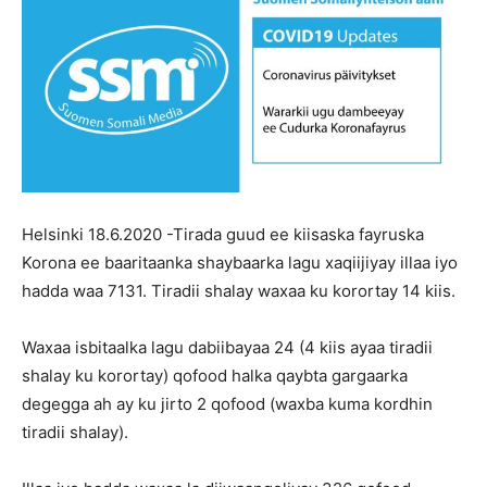
Helsinki 18.6.2020 -Tirada guud ee kiisaska fayruska
Korona ee baaritaanka shaybaarka lagu xaqiijiyay illaa iyo
hadda waa 7131. Tiradii shalay waxaa ku korortay 14 kiis.
Waxaa isbitaalka lagu dabiibayaa 24 (4 kiis ayaa tiradii
shalay ku korortay) qofood halka qaybta gargaarka
degegga ah ay ku jirto 2 qofood (waxba kuma kordhin
tiradii shalay).