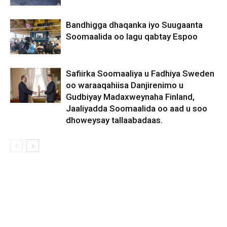
Bandhigga dhaqanka iyo Suugaanta
Soomaalida oo lagu qabtay Espoo
Safiirka Soomaaliya u Fadhiya Sweden
oo waraaqahiisa Danjirenimo u
Gudbiyay Madaxweynaha Finland,
Jaaliyadda Soomaalida oo aad u soo
dhoweysay tallaabadaas.