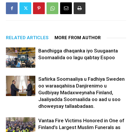
RELATED ARTICLES
MORE FROM AUTHOR
Bandhigga dhaqanka iyo Suugaanta
Soomaalida oo lagu qabtay Espoo
Safiirka Soomaaliya u Fadhiya Sweden
oo waraaqahiisa Danjirenimo u
Gudbiyay Madaxweynaha Finland,
Jaaliyadda Soomaalida oo aad u soo
dhoweysay tallaabadaas.
Vantaa Fire Victims Honored in One of
Finland’s Largest Muslim Funerals as