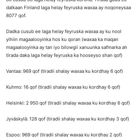
dalkaan Finland laga helay feyruska waxaa ay noqoneysaa
8077 qof.
Dadka cusub ee laga helay feyruska waxaa ay ku nool
yihiin magaalooyinka hos ku qoran (waxaa ka maqan
magaalooyinka ay tan iyo bilowgii xanuunka safmarka ah
tirada daka laga helay feyruska ka hooseyso shan qof)
Vantaa: 969 qof (tiradii shalay waxaa ku kordhay 6 qof)
Kuhmo: 16 qof (tiradii shalay waxaa ku kordhay 6 qof)
Helsinki: 2 950 qof (tiradii shalay waxaa ku kordhay 6 qof)
Jyväskylä: 128 qof (tiradii shalay waxaa ku kordhay 3 qof)
Espoo: 969 qof (tiradii shalay waxaa ku kordhay 2 qof)