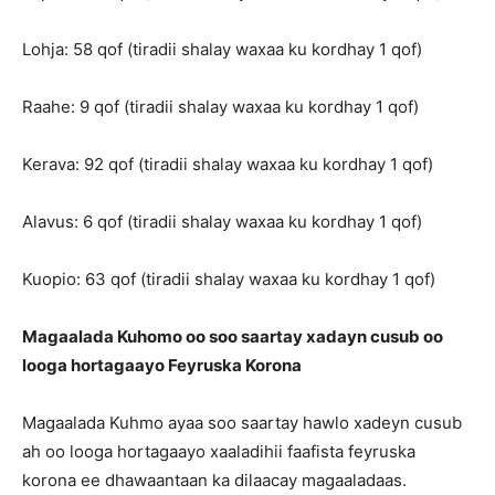
Lohja: 58 qof (tiradii shalay waxaa ku kordhay 1 qof)
Raahe: 9 qof (tiradii shalay waxaa ku kordhay 1 qof)
Kerava: 92 qof (tiradii shalay waxaa ku kordhay 1 qof)
Alavus: 6 qof (tiradii shalay waxaa ku kordhay 1 qof)
Kuopio: 63 qof (tiradii shalay waxaa ku kordhay 1 qof)
Magaalada Kuhomo oo soo saartay xadayn cusub oo
looga hortagaayo Feyruska Korona
Magaalada Kuhmo ayaa soo saartay hawlo xadeyn cusub
ah oo looga hortagaayo xaaladihii faafista feyruska
korona ee dhawaantaan ka dilaacay magaaladaas.