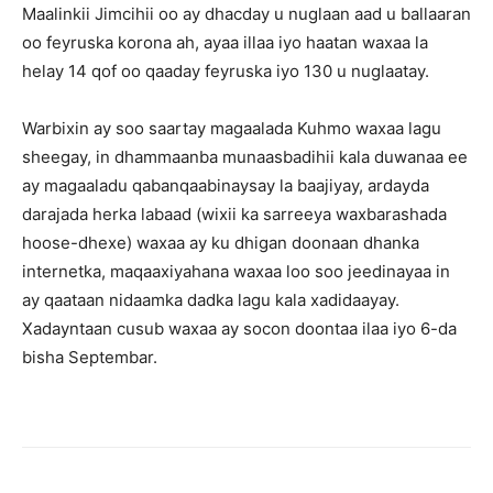
Maalinkii Jimcihii oo ay dhacday u nuglaan aad u ballaaran
oo feyruska korona ah, ayaa illaa iyo haatan waxaa la
helay 14 qof oo qaaday feyruska iyo 130 u nuglaatay.
Warbixin ay soo saartay magaalada Kuhmo waxaa lagu
sheegay, in dhammaanba munaasbadihii kala duwanaa ee
ay magaaladu qabanqaabinaysay la baajiyay, ardayda
darajada herka labaad (wixii ka sarreeya waxbarashada
hoose-dhexe) waxaa ay ku dhigan doonaan dhanka
internetka, maqaaxiyahana waxaa loo soo jeedinayaa in
ay qaataan nidaamka dadka lagu kala xadidaayay.
Xadayntaan cusub waxaa ay socon doontaa ilaa iyo 6-da
bisha Septembar.