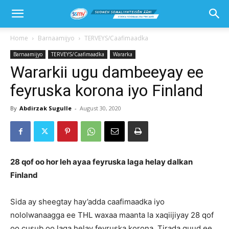
Home
Barnaamijyo
TERVEYS/Caafimaadka
Barnaamijyo
TERVEYS/Caafimaadka
Wararka
Wararkii ugu dambeeyay ee
feyruska korona iyo Finland
By
Abdirzak Sugulle
-
August 30, 2020
28 qof oo hor leh ayaa feyruska laga helay dalkan
Finland
Sida ay sheegtay hay’adda caafimaadka iyo
nololwanaagga ee THL waxaa maanta la xaqiijiyay 28 qof
oo cusub oo laga helay feyruska korona. Tirada guud ee