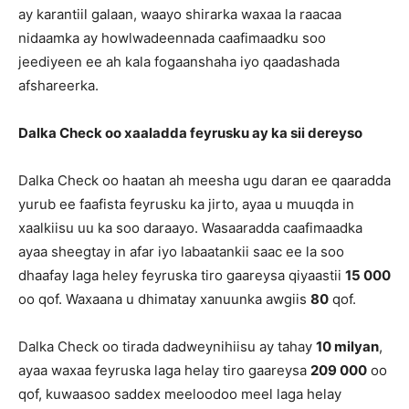
ay karantiil galaan, waayo shirarka waxaa la raacaa
nidaamka ay howlwadeennada caafimaadku soo
jeediyeen ee ah kala fogaanshaha iyo qaadashada
afshareerka.
Dalka Check oo xaaladda feyrusku ay ka sii dereyso
Dalka Check oo haatan ah meesha ugu daran ee qaaradda
yurub ee faafista feyrusku ka jirto, ayaa u muuqda in
xaalkiisu uu ka soo daraayo. Wasaaradda caafimaadka
ayaa sheegtay in afar iyo labaatankii saac ee la soo
dhaafay laga heley feyruska tiro gaareysa qiyaastii
15 000
oo qof. Waxaana u dhimatay xanuunka awgiis
80
qof.
Dalka Check oo tirada dadweynihiisu ay tahay
10 milyan
,
ayaa waxaa feyruska laga helay tiro gaareysa
209 000
oo
qof, kuwaasoo saddex meeloodoo meel laga helay