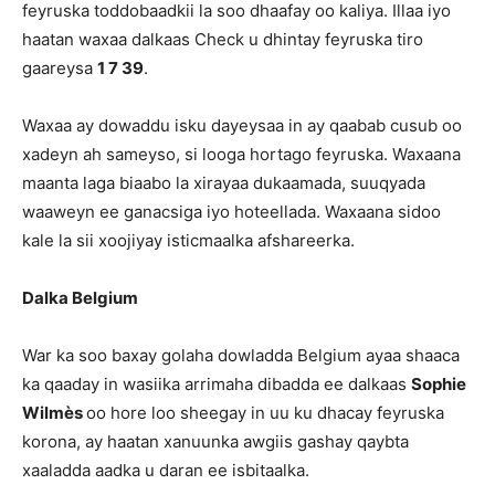
feyruska toddobaadkii la soo dhaafay oo kaliya. Illaa iyo
haatan waxaa dalkaas Check u dhintay feyruska tiro
gaareysa
1 7 39
.
Waxaa ay dowaddu isku dayeysaa in ay qaabab cusub oo
xadeyn ah sameyso, si looga hortago feyruska. Waxaana
maanta laga biaabo la xirayaa dukaamada, suuqyada
waaweyn ee ganacsiga iyo hoteellada. Waxaana sidoo
kale la sii xoojiyay isticmaalka afshareerka.
Dalka Belgium
War ka soo baxay golaha dowladda Belgium ayaa shaaca
ka qaaday in wasiika arrimaha dibadda ee dalkaas
Sophie
Wilmès
oo hore loo sheegay in uu ku dhacay feyruska
korona, ay haatan xanuunka awgiis gashay qaybta
xaaladda aadka u daran ee isbitaalka.