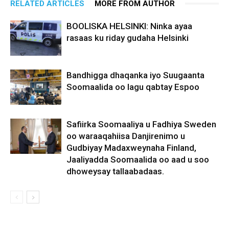
RELATED ARTICLES
MORE FROM AUTHOR
BOOLISKA HELSINKI: Ninka ayaa
rasaas ku riday gudaha Helsinki
Bandhigga dhaqanka iyo Suugaanta
Soomaalida oo lagu qabtay Espoo
Safiirka Soomaaliya u Fadhiya Sweden
oo waraaqahiisa Danjirenimo u
Gudbiyay Madaxweynaha Finland,
Jaaliyadda Soomaalida oo aad u soo
dhoweysay tallaabadaas.