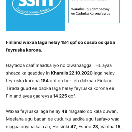
Finland waxaa laga helay 184 qof oo cusub oo qaba
feyruska korona.
Hay’adda caafimaadka iyo nololwanaagga THL ayaa
shaaca ka qaadday in
Khamiis 22.10.2020
laga helay
feyruska korona
184
qof oo hor leh dalkaan Finland.
Tirada guud ee dadka laga helay feyruska korona ee
Finland ayaa gaareysa
14 225
qof.
Waxaa feyruska laga helay
48
magaalo oo kala duwan.
Meelaha ugu badan ee cudurku aadka ugu faafayo waa
magaalooyina kala ah, Helsinki
47
, Espoo
23
, Vantaa
15,