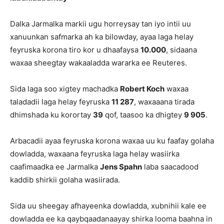
Dalka Jarmalka markii ugu horreysay tan iyo intii uu
xanuunkan safmarka ah ka bilowday, ayaa laga helay
feyruska korona tiro kor u dhaafaysa
10.000
, sidaana
waxaa sheegtay wakaaladda wararka ee Reuteres.
Sida laga soo xigtey machadka
Robert Koch
waxaa
taladadii laga helay feyruska
11 287
, waxaaana tirada
dhimshada ku korortay
39
qof, taasoo ka dhigtey
9 905
.
Arbacadii ayaa feyruska korona waxaa uu ku faafay golaha
dowladda, waxaana feyruska laga helay wasiirka
caafimaadka ee Jarmalka
Jens Spahn
laba saacadood
kaddib shirkii golaha wasiirada.
Sida uu sheegay afhayeenka dowladda, xubnihii kale ee
dowladda ee ka qaybqaadanaayay shirka looma baahna in