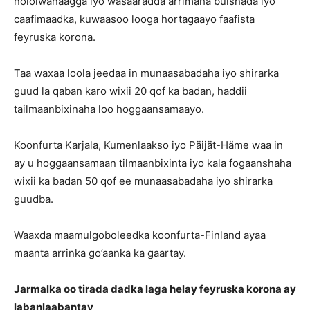
nololwanaagga iyo wasaaradda arrimaha bulshada iyo
caafimaadka, kuwaasoo looga hortagaayo faafista
feyruska korona.
Taa waxaa loola jeedaa in munaasabadaha iyo shirarka
guud la qaban karo wixii 20 qof ka badan, haddii
tailmaanbixinaha loo hoggaansamaayo.
Koonfurta Karjala, Kumenlaakso iyo Päijät-Häme waa in
ay u hoggaansamaan tilmaanbixinta iyo kala fogaanshaha
wixii ka badan 50 qof ee munaasabadaha iyo shirarka
guudba.
Waaxda maamulgoboleedka koonfurta-Finland ayaa
maanta arrinka go’aanka ka gaartay.
Jarmalka oo tirada dadka laga helay feyruska korona ay
labanlaabantay