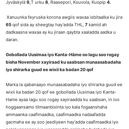
Jyväskylä
9,
T urku
8
, Raasepori, Kouvola, Kuopip
4.
Xanuunka feyruska korona awgiis waxaa isbitaalka ku jira
65
qof sida ay sheegtay hay’adda THL,
7
kamid ah
dadkaasna waxaa ay ku jiraan qaybta xaaladda aadka u
daran.
Gobollada Uusimaa iyo Kanta-Häme oo lagu soo rogay
bisha November xayiraad ku saabsan munaasabadaha
iyo shirarka guud ee wixii ka badan 20 qof
Marka la qabanaayo munaasabadaha iyo shirarka guud ee
wixii ka badan 20 qof ee gobollada Uusimaa iyo Kanta-
Hame ayaa lagu soo rogay xayiraadda ku saabsan, in loo
hoggaansamo tilmaanbixinta iyo kala fogaanshaha
ammaanka caafimaadka, caafimaadka nadaafadda
gacmaha ee ay soo jeediyeen hay’adda caafimaadka iyo