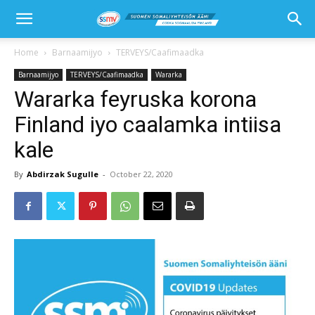
Home
Barnaamijyo
TERVEYS/Caafimaadka
Barnaamijyo
TERVEYS/Caafimaadka
Wararka
Wararka feyruska korona
Finland iyo caalamka intiisa
kale
By
Abdirzak Sugulle
-
October 22, 2020