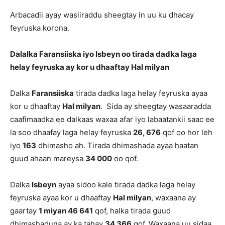
Arbacadii ayay wasiiraddu sheegtay in uu ku dhacay
feyruska korona.
Dalalka Faransiiska iyo Isbeyn oo tirada dadka laga
helay feyruska ay kor u dhaaftay Hal milyan
Dalka
Faransiiska
tirada dadka laga helay feyruska ayaa
kor u dhaaftay
Hal milyan
. Sida ay sheegtay wasaaradda
caafimaadka ee dalkaas waxaa afar iyo labaatankii saac ee
la soo dhaafay laga helay feyruska
26, 676
qof oo hor leh
iyo
163
dhimasho ah. Tirada dhimashada ayaa haatan
guud ahaan mareysa
34 000
oo qof.
Dalka
Isbeyn
ayaa sidoo kale tirada dadka laga helay
feyruska ayaa kor u dhaaftay
Hal milyan
, waxaana ay
gaartay
1 miyan 46 641
qof, halka tirada guud
dhimashaduna ay ka tahay
34 366
qof. Waxaana uu sidaa