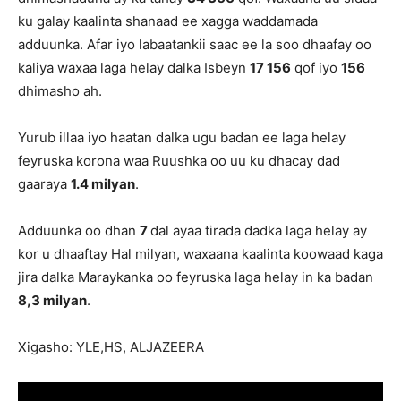
ku galay kaalinta shanaad ee xagga waddamada
adduunka. Afar iyo labaatankii saac ee la soo dhaafay oo
kaliya waxaa laga helay dalka Isbeyn
17 156
qof iyo
156
dhimasho ah.
Yurub illaa iyo haatan dalka ugu badan ee laga helay
feyruska korona waa Ruushka oo uu ku dhacay dad
gaaraya
1.4 milyan
.
Adduunka oo dhan
7
dal ayaa tirada dadka laga helay ay
kor u dhaaftay Hal milyan, waxaana kaalinta koowaad kaga
jira dalka Maraykanka oo feyruska laga helay in ka badan
8,3 milyan
.
Xigasho: YLE,HS, ALJAZEERA