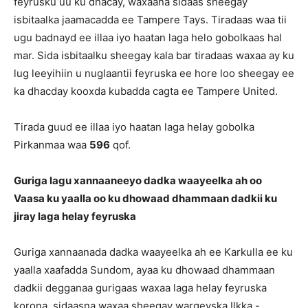
feyrusku uu ku dhacay, waxaana sidaas sheegay
isbitaalka jaamacadda ee Tampere Tays. Tiradaas waa tii
ugu badnayd ee illaa iyo haatan laga helo gobolkaas hal
mar. Sida isbitaalku sheegay kala bar tiradaas waxaa ay ku
lug leeyihiin u nuglaantii feyruska ee hore loo sheegay ee
ka dhacday kooxda kubadda cagta ee Tampere United.
Tirada guud ee illaa iyo haatan laga helay gobolka
Pirkanmaa waa
596
qof.
Guriga lagu xannaaneeyo dadka waayeelka ah oo
Vaasa ku yaalla oo ku dhowaad dhammaan dadkii ku
jiray laga helay feyruska
Guriga xannaanada dadka waayeelka ah ee Karkulla ee ku
yaalla xaafadda Sundom, ayaa ku dhowaad dhammaan
dadkii degganaa gurigaas waxaa laga helay feyruska
korona, sidaasna waxaa sheegay wargeyska Ilkka -