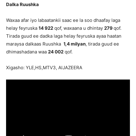
Dalka Ruushka
Waxaa afar iyo labaatankii saac ee la soo dhaafay laga
helay feyruska
14 922
qof, waxaana u dhintay
279
qof.
Tirada guud ee dadka laga helay feyruska ayaa haatan
maraysa dalkaas Ruushka
1,4 milyan
, tirada guud ee
dhimashadana waa
24 002
qof.
Xigasho: YLE,HS,MTV3, AlJAZEERA