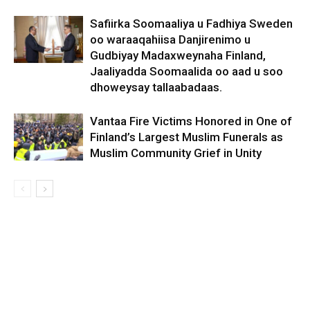
Safiirka Soomaaliya u Fadhiya Sweden
oo waraaqahiisa Danjirenimo u
Gudbiyay Madaxweynaha Finland,
Jaaliyadda Soomaalida oo aad u soo
dhoweysay tallaabadaas.
Vantaa Fire Victims Honored in One of
Finland’s Largest Muslim Funerals as
Muslim Community Grief in Unity