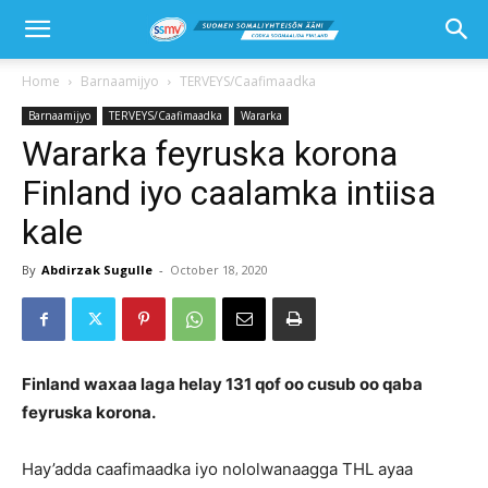
Home
Barnaamijyo
TERVEYS/Caafimaadka
Barnaamijyo
TERVEYS/Caafimaadka
Wararka
Wararka feyruska korona
Finland iyo caalamka intiisa
kale
By
Abdirzak Sugulle
-
October 18, 2020
Finland waxaa laga helay 131 qof oo cusub oo qaba
feyruska korona.
Hay’adda caafimaadka iyo nololwanaagga THL ayaa