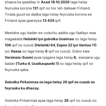
shaaca ka qaadday in
Axad 18.10.2020
laga helay
feyruska korona
131
qof oo hor leh dalkaan Finland.
Tirada guud ee dadka laga helay feyruska korona ee
Finland ayaa gaareysa
13 424
qof.
Meelaha ugu badan ee cudurku aadka ugu faafayo waa
magaalada
Helsinki iyo gobolka Uusimaa
oo laga helay
106
qof oo cusub
(Helsinki 64, Espoo 22 iyo Vantaa 11)
iyo
Vaasa
oo laga helay
6
qof oo cusub. Sidoo kale
Varsinais-Suomi
ayaa iyagana laga helay
8,
waxaana ugu
badan
(Turku 4, Uusikaupunki 1)
oo laga helay qof oo
feyruska qaba.
Gobolka Pirkanmaa oo laga helay 26 qof oo cusub oo
feyrusku ku dhacay.
Gobolka Pirkanmaa ayaa laga helay
26
qof oo cusub oo