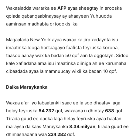
Wakaaladda wararka ee
AFP
ayaa sheegtay in arooska
qolada qabanqaabinaysay ay ahaayeen Yuhuudda
aaminsan madhabta ortodokis-ka.
Magaalada New York ayaa waxaa ka jira xadaynta isu
imaatinka looga hortaagayo faafista feyruska korona,
taasoo aanay wax ka badan 50 qof aan la oggolayn. Sidoo
kale xafladaha ama isu imaatinka diiniga ah ee xarumaha
cibaadada ayaa la mamnuucay wixii ka badan 10 qof.
Dalka Maraykanka
Waxaa afar iyo labaatankii saac ee la soo dhaafay laga
helay feyruska
54 232
qof, waxaana u dhintay
638
qof.
Tirada guud ee dadka laga helay feyruska ayaa haatan
maraysa dalkaas Maraykanka
8.34 milyan
, tirada guud ee
dhimashadana waa
224 282
qof.