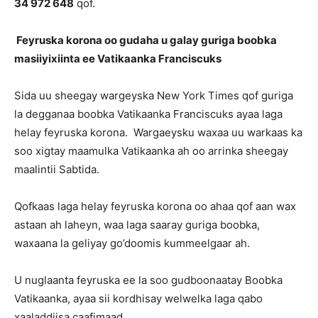
34 972 648
qof.
Feyruska korona oo gudaha u galay guriga boobka
masiiyixiinta ee Vatikaanka Franciscuks
Sida uu sheegay wargeyska New York Times qof guriga
la degganaa boobka Vatikaanka Franciscuks ayaa laga
helay feyruska korona. Wargaeysku waxaa uu warkaas ka
soo xigtay maamulka Vatikaanka ah oo arrinka sheegay
maalintii Sabtida.
Qofkaas laga helay feyruska korona oo ahaa qof aan wax
astaan ah laheyn, waa laga saaray guriga boobka,
waxaana la geliyay go’doomis kummeelgaar ah.
U nuglaanta feyruska ee la soo gudboonaatay Boobka
Vatikaanka, ayaa sii kordhisay welwelka laga qabo
xaaladdiisa caafimaad.