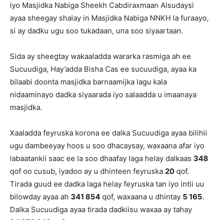
iyo Masjidka Nabiga Sheekh Cabdiraxmaan Alsudaysi
ayaa sheegay shalay in Masjidka Nabiga NNKH la furaayo,
si ay dadku ugu soo tukadaan, una soo siyaartaan.
Sida ay sheegtay wakaaladda wararka rasmiga ah ee
Sucuudiga, Hay’adda Bisha Cas ee sucuudiga, ayaa ka
bilaabi doonta masjidka barnaamijka lagu kala
nidaaminayo dadka siyaarada iyo salaadda u imaanaya
masjidka.
Xaaladda feyruska korona ee dalka Sucuudiga ayaa bilihii
ugu dambeeyay hoos u soo dhacaysay, waxaana afar iyo
labaatankii saac ee la soo dhaafay laga helay dalkaas
348
qof oo cusub, iyadoo ay u dhinteen feyruska
20
qof.
Tirada guud ee dadka laga helay feyruska tan iyo intii uu
bilowday ayaa ah
341 854
qof, waxaana u dhintay
5 165
.
Dalka Sucuudiga ayaa tirada dadkiisu waxaa ay tahay