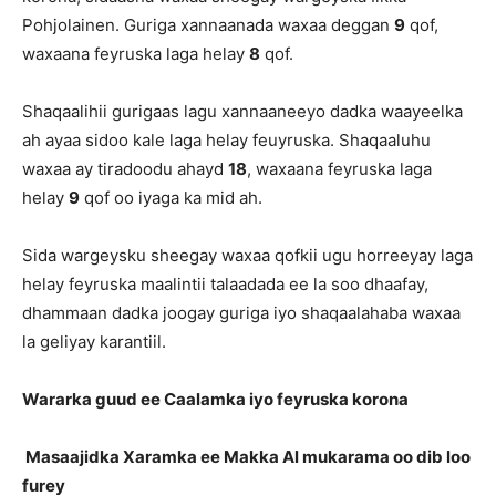
Pohjolainen. Guriga xannaanada waxaa deggan
9
qof,
waxaana feyruska laga helay
8
qof.
Shaqaalihii gurigaas lagu xannaaneeyo dadka waayeelka
ah ayaa sidoo kale laga helay feuyruska. Shaqaaluhu
waxaa ay tiradoodu ahayd
18
, waxaana feyruska laga
helay
9
qof oo iyaga ka mid ah.
Sida wargeysku sheegay waxaa qofkii ugu horreeyay laga
helay feyruska maalintii talaadada ee la soo dhaafay,
dhammaan dadka joogay guriga iyo shaqaalahaba waxaa
la geliyay karantiil.
Wararka guud ee Caalamka iyo feyruska korona
Masaajidka Xaramka ee Makka Al mukarama oo dib loo
furey