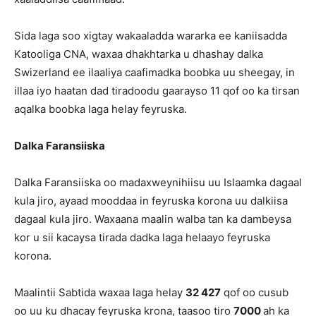
Sida laga soo xigtay wakaaladda wararka ee kaniisadda
Katooliga CNA, waxaa dhakhtarka u dhashay dalka
Swizerland ee ilaaliya caafimadka boobka uu sheegay, in
illaa iyo haatan dad tiradoodu gaarayso 11 qof oo ka tirsan
aqalka boobka laga helay feyruska.
Dalka Faransiiska
Dalka Faransiiska oo madaxweynihiisu uu Islaamka dagaal
kula jiro, ayaad mooddaa in feyruska korona uu dalkiisa
dagaal kula jiro. Waxaana maalin walba tan ka dambeysa
kor u sii kacaysa tirada dadka laga helaayo feyruska
korona.
Maalintii Sabtida waxaa laga helay
32 427
qof oo cusub
oo uu ku dhacay feyruska krona, taasoo tiro
7000
ah ka