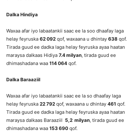
Dalka Hindiya
Waxaa afar iyo labaatankii saac ee la soo dhaafay laga
helay feyruska
62 092
qof, waxaana u dhintay
638
qof.
Tirada guud ee dadka laga helay feyruska ayaa haatan
maraysa dalkaas Hidiya
7.4 milyan
, tirada guud ee
dhimashadana waa
114 064
qof.
Dalka Baraaziil
Waxaa afar iyo labaatankii saac ee la so dhaafay laga
helay feyruska
22 792
qof, waxaana u dhintay
461
qof.
Tirada guud ee dadka laga helay feyruska ayaa haatan
maraysa dalkaas Baraaziil
5,2 milyan
, tirada guud ee
dhimashadana waa
153 690
qof.