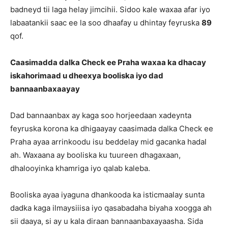
badneyd tii laga helay jimcihii. Sidoo kale waxaa afar iyo
labaatankii saac ee la soo dhaafay u dhintay feyruska
89
qof.
Caasimadda dalka Check ee Praha waxaa ka dhacay
iskahorimaad u dheexya booliska iyo dad
bannaanbaxaayay
Dad bannaanbax ay kaga soo horjeedaan xadeynta
feyruska korona ka dhigaayay caasimada dalka Check ee
Praha ayaa arrinkoodu isu beddelay mid gacanka hadal
ah. Waxaana ay booliska ku tuureen dhagaxaan,
dhalooyinka khamriga iyo qalab kaleba.
Booliska ayaa iyaguna dhankooda ka isticmaalay sunta
dadka kaga ilmaysiiisa iyo qasabadaha biyaha xoogga ah
sii daaya, si ay u kala diraan bannaanbaxayaasha. Sida