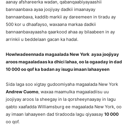
aanay afshareerka wadan, qabanqaabiyayaashii
bannaanbaxa ayaa joojiyay dadkii imaanayay
bannaanbaxa, kaddib markii ay dareemeen in tiradu ay
500 kor u dhaafayso, waxaana markaa dadkii
bannaanbaxayaasha qaarkood ahaa ay bilaabeen in ay
arrinkii u beddelaan gacan ka hadal.
Howlwadeennada magaalada New York ayaa joojiyay
aroos magaaladaas ka dhici lahaa, oo la ogaaday in dad
10 000 oo qof ka badan ay isugu imaan lahaayeen
Sida laga soo xigtay gudoomiyaha magaalada New York
Andrew Cuomo
, waxaa maamulka magaaladiisu uu
joojiyay aroos la sheegay in la qorsheeynaayay in lagu
qabto xaafadda Williamsburg ee magaalada New York, oo
ay imaan lahaayeen dad tiradooda lagu qiyaasay
10 000
oo qof.