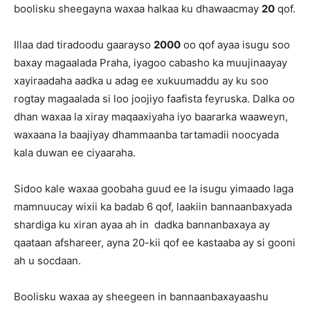
boolisku sheegayna waxaa halkaa ku dhawaacmay
20
qof.
Illaa dad tiradoodu gaarayso
2000
oo qof ayaa isugu soo
baxay magaalada Praha, iyagoo cabasho ka muujinaayay
xayiraadaha aadka u adag ee xukuumaddu ay ku soo
rogtay magaalada si loo joojiyo faafista feyruska. Dalka oo
dhan waxaa la xiray maqaaxiyaha iyo baararka waaweyn,
waxaana la baajiyay dhammaanba tartamadii noocyada
kala duwan ee ciyaaraha.
Sidoo kale waxaa goobaha guud ee la isugu yimaado laga
mamnuucay wixii ka badab 6 qof, laakiin bannaanbaxyada
shardiga ku xiran ayaa ah in dadka bannanbaxaya ay
qaataan afshareer, ayna 20-kii qof ee kastaaba ay si gooni
ah u socdaan.
Boolisku waxaa ay sheegeen in bannaanbaxayaashu