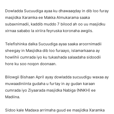
Dowladda Sucuudiga ayaa ku dhawaaqday in dib loo furay
masjidka Xaramka ee Makka Almukarama saaka
subaxnimadii, kaddib muddo 7 bilood ah oo uu masjidku
xirnaa sababo la xiriira feyruska koronaha awgiis.
Telefishinka dalka Sucuudiga ayaa saaka aroornimadii
sheegay in Masjidka dib loo furaayo, islamarkaana ay
howlihii cumrada iyo ku tukashada salaadaha sidoodii
hore ku soo noqon doonaan.
Bilowgii Bishaan April ayay dowladda sucuudigu waxaa ay
muwaadiniinta gudaha u furtay in ay gudan karaan
cumrada iyo Ziyaarada masjidka Nabiga (NNKH) ee
Madiina.
Sidoo kale Madaxa arrimaha guud ee masjidka Xaramka