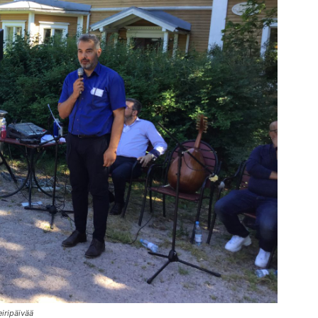
iripäivää