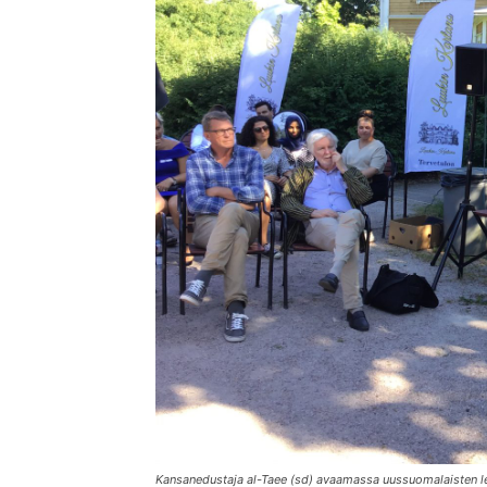
Kansanedustaja al-Taee (sd) avaamassa uussuomalaisten le