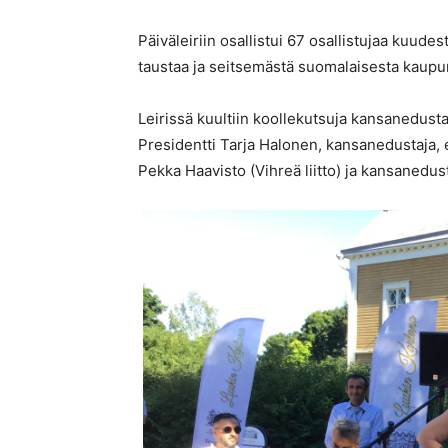
Päiväleiriin osallistui 67 osallistujaa kuude
taustaa ja seitsemästä suomalaisesta kaupu
Leirissä kuultiin koollekutsuja kansanedustaj
Presidentti Tarja Halonen, kansanedustaja, e
Pekka Haavisto (Vihreä liitto) ja kansanedus