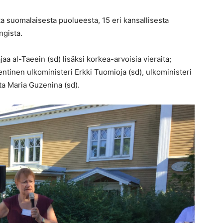
sta suomalaisesta puolueesta, 15 eri kansallisesta
ngista.
aa al-Taeein (sd) lisäksi korkea-arvoisia vieraita;
ntinen ulkoministeri Erkki Tuomioja (sd), ulkoministeri
ta Maria Guzenina (sd).