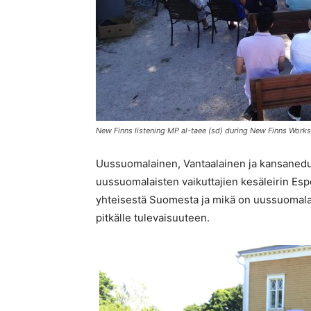
New Finns listening MP al-taee (sd) during New Finns Work
Uussuomalainen, Vantaalainen ja kansanedu
uussuomalaisten vaikuttajien kesäleirin Espo
yhteisestä Suomesta ja mikä on uussuomala
pitkälle tulevaisuuteen.