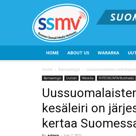
HOME
ABOUT US
WARARKA
UUT
Home
Barnaamijyo
Uussuomalaisten vaikuttajien
Barnaamijyo
Uutiset
Wararka
YHTEISKUNTA/Bulshada)
Uussuomalaisten
kesäleiri on järj
kertaa Suomess
By
admin
-
July 7, 2021