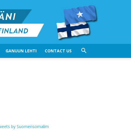
GANUUN LEHTI
CONTACT US
weets by Suomensomalim