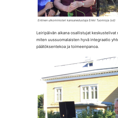
Entinen ulkoministeri kansanedustaja Erkki Tuomioja (sd)
Leiripäivän aikana osallistujat keskusteliv
miten uussuomalaisten hyvä integraatio yhte
päätöksentekoa ja toimeenpanoa.