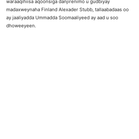
waraaqihiisa aqoonsiga danjirenimo u gudbiyay
madaxweynaha Finland Alexader Stubb, tallaabadaas oo
ay jaaliyadda Ummadda Soomaaliyeed ay aad u soo
dhoweeyeen.