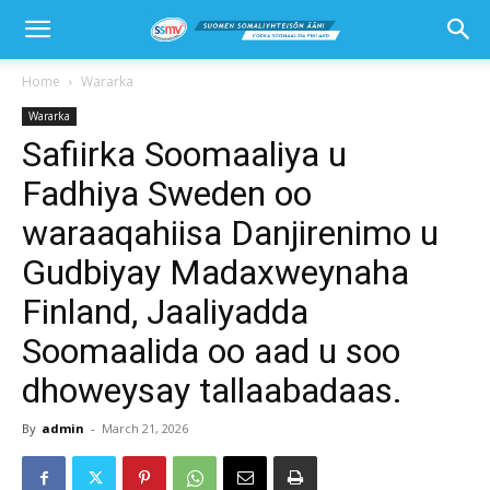
Home
Wararka
Wararka
Safiirka Soomaaliya u
Fadhiya Sweden oo
waraaqahiisa Danjirenimo u
Gudbiyay Madaxweynaha
Finland, Jaaliyadda
Soomaalida oo aad u soo
dhoweysay tallaabadaas.
By
admin
-
March 21, 2026