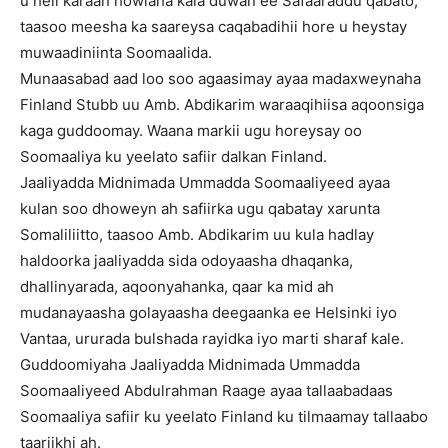
u heli karaan howlaha kala duwan ee Safaaraddu qabato,
taasoo meesha ka saareysa caqabadihii hore u heystay
muwaadiniinta Soomaalida.
Munaasabad aad loo soo agaasimay ayaa madaxweynaha
Finland Stubb uu Amb. Abdikarim waraaqihiisa aqoonsiga
kaga guddoomay. Waana markii ugu horeysay oo
Soomaaliya ku yeelato safiir dalkan Finland.
Jaaliyadda Midnimada Ummadda Soomaaliyeed ayaa
kulan soo dhoweyn ah safiirka ugu qabatay xarunta
Somaliliitto, taasoo Amb. Abdikarim uu kula hadlay
haldoorka jaaliyadda sida odoyaasha dhaqanka,
dhallinyarada, aqoonyahanka, qaar ka mid ah
mudanayaasha golayaasha deegaanka ee Helsinki iyo
Vantaa, ururada bulshada rayidka iyo marti sharaf kale.
Guddoomiyaha Jaaliyadda Midnimada Ummadda
Soomaaliyeed Abdulrahman Raage ayaa tallaabadaas
Soomaaliya safiir ku yeelato Finland ku tilmaamay tallaabo
taariikhi ah.