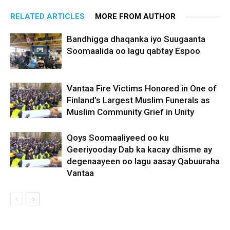
RELATED ARTICLES
MORE FROM AUTHOR
Bandhigga dhaqanka iyo Suugaanta
Soomaalida oo lagu qabtay Espoo
Vantaa Fire Victims Honored in One of
Finland’s Largest Muslim Funerals as
Muslim Community Grief in Unity
Qoys Soomaaliyeed oo ku
Geeriyooday Dab ka kacay dhisme ay
degenaayeen oo lagu aasay Qabuuraha
Vantaa