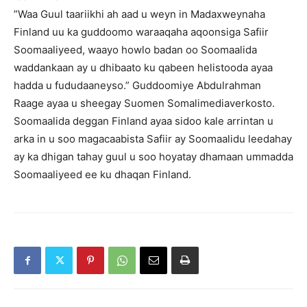
”Waa Guul taariikhi ah aad u weyn in Madaxweynaha
Finland uu ka guddoomo waraaqaha aqoonsiga Safiir
Soomaaliyeed, waayo howlo badan oo Soomaalida
waddankaan ay u dhibaato ku qabeen helistooda ayaa
hadda u fududaaneyso.” Guddoomiye Abdulrahman
Raage ayaa u sheegay Suomen Somalimediaverkosto.
Soomaalida deggan Finland ayaa sidoo kale arrintan u
arka in u soo magacaabista Safiir ay Soomaalidu leedahay
ay ka dhigan tahay guul u soo hoyatay dhamaan ummadda
Soomaaliyeed ee ku dhaqan Finland.