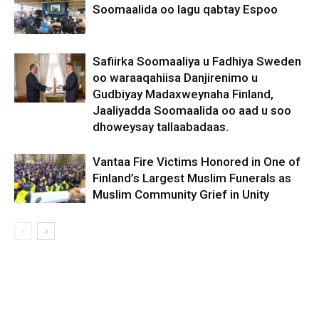
Soomaalida oo lagu qabtay Espoo
Safiirka Soomaaliya u Fadhiya Sweden
oo waraaqahiisa Danjirenimo u
Gudbiyay Madaxweynaha Finland,
Jaaliyadda Soomaalida oo aad u soo
dhoweysay tallaabadaas.
Vantaa Fire Victims Honored in One of
Finland’s Largest Muslim Funerals as
Muslim Community Grief in Unity