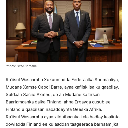
Photo: OPM Somalia
Ra’iisul Wasaaraha Xukuumadda Federaalka Soomaaliya,
Mudane Xamse Cabdi Barre, ayaa xafiiskiisa ku qaabilay,
Suldaan Saciid Axmed, oo ah Mudane ka tirsan
Baarlamaanka dalka Finland, ahna Ergayga cusub ee
Finland u qaabilsan nabaddeynta Geeska Afrika.
Ra’iisul Wasaaraha ayaa xildhibaanka kala hadlay kaalinta
dowladda Finland ee ku aaddan taageerada barnaamijka