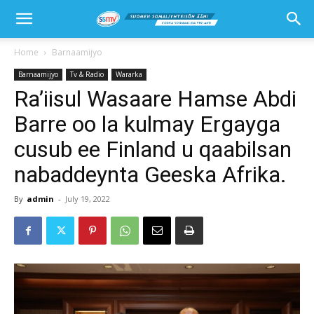
Home
Barnaamijyo
Barnaamijyo
Tv & Radio
Wararka
Ra’iisul Wasaare Hamse Abdi
Barre oo la kulmay Ergayga
cusub ee Finland u qaabilsan
nabaddeynta Geeska Afrika.
By
admin
-
July 19, 2022