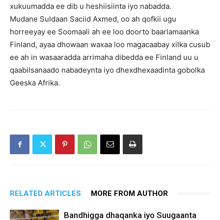
xukuumadda ee dib u heshiisiinta iyo nabadda.
Mudane Suldaan Saciid Axmed, oo ah qofkii ugu
horreeyay ee Soomaali ah ee loo doorto baarlamaanka
Finland, ayaa dhowaan waxaa loo magacaabay xilka cusub
ee ah in wasaaradda arrimaha dibedda ee Finland uu u
qaabilsanaado nabadeynta iyo dhexdhexaadinta gobolka
Geeska Afrika.
RELATED ARTICLES
MORE FROM AUTHOR
Bandhigga dhaqanka iyo Suugaanta