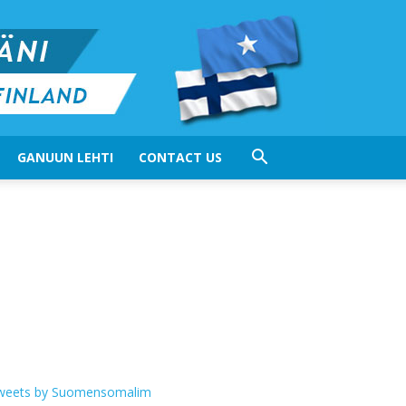
GANUUN LEHTI
CONTACT US
weets by Suomensomalim