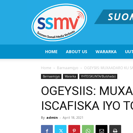
HOME
ABOUT US
WARARKA
UUT
Home
Barnaamijyo
OGEYSIIS: MUXAADARO KU S
Barnaamijyo
Wararka
YHTEISKUNTA/Bulshada)
OGEYSIIS: MUX
ISCAFISKA IYO
By
admin
-
April 18, 2021