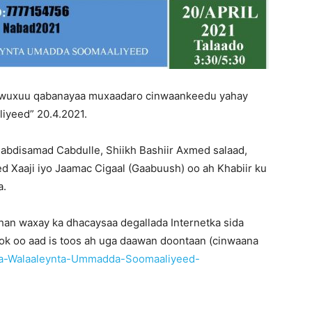
 wuxuu qabanayaa muxaadaro cinwaankeedu yahay
iyeed” 20.4.2021.
abdisamad Cabdulle, Shiikh Bashiir Axmed salaad,
d Xaaji iyo Jaamac Cigaal (Gaabuush) oo ah Khabiir ku
a.
an waxay ka dhacaysaa degallada Internetka sida
ok oo aad is toos ah uga daawan doontaan (cinwaana
ha-Walaaleynta-Ummadda-Soomaaliyeed-