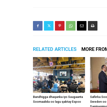
RELATED ARTICLES
MORE FRO
Bandhigga dhaqanka iyo Suugaanta
Safiirka So
Soomaalida oo lagu qabtay Espoo
Sweden oo 
Danjirenimo