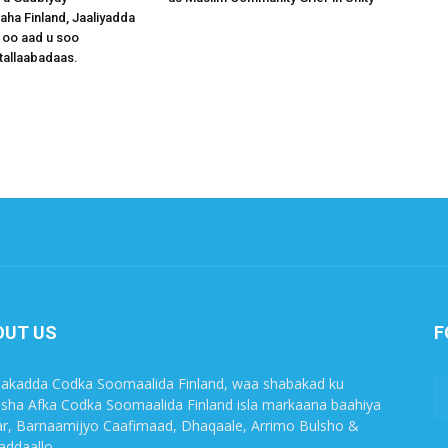
a Finland, Jaaliyadda
 oo aad u soo
tallaabadaas.
OUT US
F
akadda Codka Soomaalida Finland, waa shabakad ku
sha Afka Codka Soomaalida Finland isla markaana baahiya
r, Barnaamijyo Caafimaad, Dhaqaale, Arrimo Bulsho &
ddaallo.,