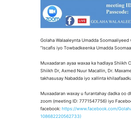
Golaha Walaaleynta Umadda Soomaaliyeed
”Iscafis iyo Towbadkeenka Umadda Soomaal
Muxaadaran ayaa waxaa ka hadlaya Shiikh C
Shiikh Dr, Axmed Nuur Macallin, Dr. Maxame
takhasusay Nabadda iyo xallinta khilaafaadk
Muxaadaran waxay u furantahay dadka oo dh
zoom (meeting ID: 7771547756) iyo Facebo
facebook:
https://www.facebook.com/Gola
108682220562733)