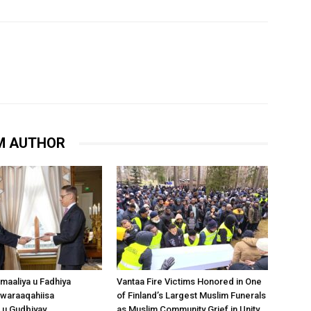
M AUTHOR
omaaliya u Fadhiya
Vantaa Fire Victims Honored in One
waraaqahiisa
of Finland’s Largest Muslim Funerals
 u Gudbiyay
as Muslim Community Grief in Unity