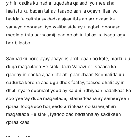
yihiin dadka ku hadla luqadaha qalaad iyo meelaha
faafistu ku badan tahay, taasoo aan la ogayn illaa iyo
hadda falcelinta ay dadka ajaanibta ah arrinkaan ka
samayn doonaan, iyo waliba sida ay u aqbali doonaan
meelmarinta barnaamijkaan oo ah in tallaalka iyaga lagu
hor bilaabo.
Sannadkii hore ayay ahayd isla xilligaan oo kale, markii uu
duqa magaalada Helsinki Jaan Vapavuori shaaca ka
qaaday in dadka ajaanibta ah, gaar ahaan Soomalida uu
cudurka korona aad ugu dhex faafay, taasoo dhalisay in
dhallinyaro soomaaliyeed ay ka dhiihdhiyaan hadalkaas ka
soo yeeray duqa magaalada, islamarkaana ay sameeyeen
qoraal looga soo horjeedo arrinkaas oo ku wajahan
magaalada Helsinki, iyadoo dad badanna ay saxiixeen
qoraalkaas.