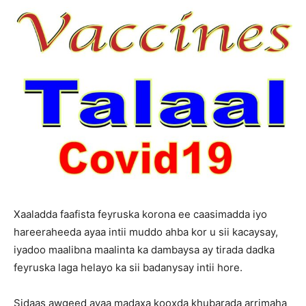
Xaaladda faafista feyruska korona ee caasimadda iyo
hareeraheeda ayaa intii muddo ahba kor u sii kacaysay,
iyadoo maalibna maalinta ka dambaysa ay tirada dadka
feyruska laga helayo ka sii badanysay intii hore.
Sidaas awgeed ayaa madaxa kooxda khubarada arrimaha