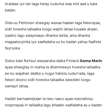
tiradaas iyo tan laga helay cudurka waa mid aad u kala
badan.
Sida uu Peltonen sheegay waxaa haatan laga fekerayaa,
sidii howsha tallaalka loogu wajihi lahaa tusaale ahaan,
iyadoo lagu salaynaayo dhanka da’da, ama dhanka
magaalooyinka iyo xaafadaha uu ku badan yahay faafista
feyruska.
Sidoo kale Ra’iisul wasaaraha dalka Finland
Sanna Marin
ayaa sheegtay in marka la dhammeeyo howsha tallaalka
ee ku wajahan dadka u nugul halista cudurrada, laga
fekeri doono sidii howsha tallaalka isbeddel loogu
samayn lahaa.
Haddii barnaamijkaan la isku raaco ayaa macnahiisu
noqonayaa in tallaalka lagu bilaabo xaafadaha ay u badan