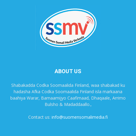
ABOUT US
Shabakadda Codka Soomaalida Finland, waa shabakad ku
hadasha Afka Codka Soomaalida Finland isla markaana
baahiya Warar, Barnaamijyo Caafimaad, Dhaqaale, Arrimo
Bulsho & Madaddaallo.,
Contact us:
info@suomensomalimedia.fi