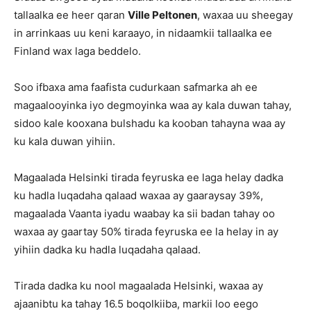
tallaalka ee heer qaran
Ville Peltonen
, waxaa uu sheegay
in arrinkaas uu keni karaayo, in nidaamkii tallaalka ee
Finland wax laga beddelo.
Soo ifbaxa ama faafista cudurkaan safmarka ah ee
magaalooyinka iyo degmoyinka waa ay kala duwan tahay,
sidoo kale kooxana bulshadu ka kooban tahayna waa ay
ku kala duwan yihiin.
Magaalada Helsinki tirada feyruska ee laga helay dadka
ku hadla luqadaha qalaad waxaa ay gaaraysay 39%,
magaalada Vaanta iyadu waabay ka sii badan tahay oo
waxaa ay gaartay 50% tirada feyruska ee la helay in ay
yihiin dadka ku hadla luqadaha qalaad.
Tirada dadka ku nool magaalada Helsinki, waxaa ay
ajaanibtu ka tahay 16.5 boqolkiiba, markii loo eego