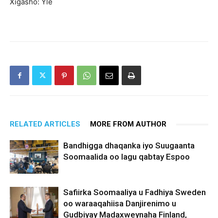
Xigasho: Yle
RELATED ARTICLES
MORE FROM AUTHOR
Bandhigga dhaqanka iyo Suugaanta
Soomaalida oo lagu qabtay Espoo
Safiirka Soomaaliya u Fadhiya Sweden
oo waraaqahiisa Danjirenimo u
Gudbiyay Madaxweynaha Finland,