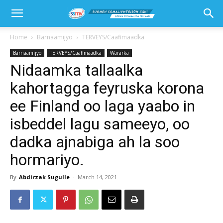
Home
Barnaamijyo
TERVEYS/Caafimaadka
Barnaamijyo
TERVEYS/Caafimaadka
Wararka
Nidaamka tallaalka
kahortagga feyruska korona
ee Finland oo laga yaabo in
isbeddel lagu sameeyo, oo
dadka ajnabiga ah la soo
hormariyo.
By
Abdirzak Sugulle
-
March 14, 2021