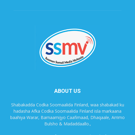
ABOUT US
Shabakadda Codka Soomaalida Finland, waa shabakad ku
hadasha Afka Codka Soomaalida Finland isla markaana
baahiya Warar, Barnaamijyo Caafimaad, Dhaqaale, Arrimo
Bulsho & Madaddaallo.,