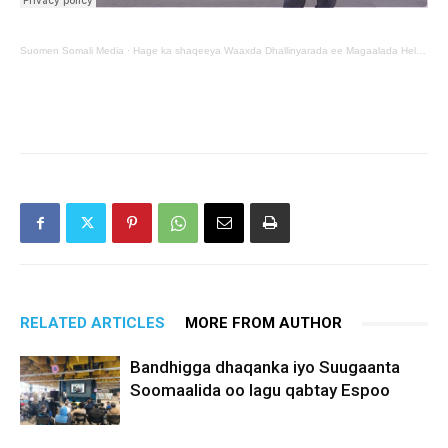
Suomen Somali Media
·
Hage ka shaqeeya Waaxda Dhallinyarada ee Magaalada Helsinki oo u waramay SUomen Somali Media
RELATED ARTICLES
MORE FROM AUTHOR
Bandhigga dhaqanka iyo Suugaanta
Soomaalida oo lagu qabtay Espoo