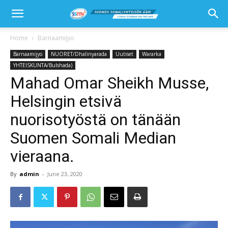
Home
Barnaamijyo
Barnaamijyo
NUORET/Dhalinyarada
Uutiset
Wararka
YHTEISKUNTA/Bulshada)
Mahad Omar Sheikh Musse,
Helsingin etsivä
nuorisotyöstä on tänään
Suomen Somali Median
vieraana.
By
admin
-
June 23, 2020