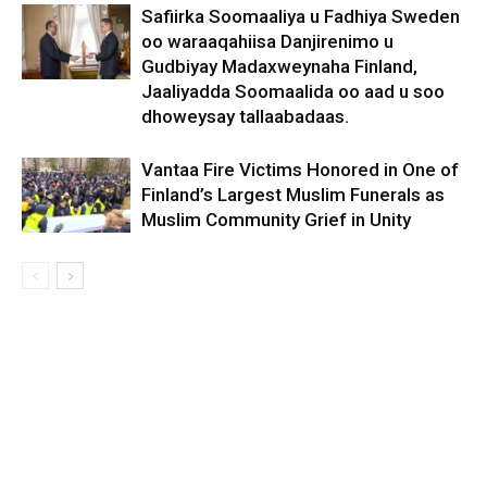
Safiirka Soomaaliya u Fadhiya Sweden
oo waraaqahiisa Danjirenimo u
Gudbiyay Madaxweynaha Finland,
Jaaliyadda Soomaalida oo aad u soo
dhoweysay tallaabadaas.
Vantaa Fire Victims Honored in One of
Finland’s Largest Muslim Funerals as
Muslim Community Grief in Unity