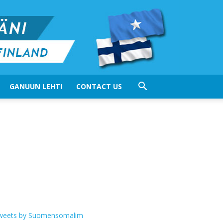
GANUUN LEHTI
CONTACT US
weets by Suomensomalim