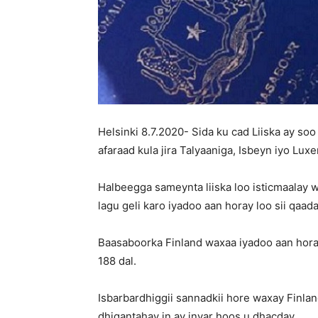
Helsinki 8.7.2020- Sida ku cad Liiska ay so
afaraad kula jira Talyaaniga, Isbeyn iyo Lux
Halbeegga sameynta liiska loo isticmaalay 
lagu geli karo iyadoo aan horay loo sii qaada
Baasaboorka Finland waxaa iyadoo aan horay f
188 dal.
Isbarbardhiggii sannadkii hore waxay Finland
dhigantahay in ay inyar hoos u dhacday.