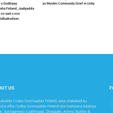
 u Gudbiyay
as Muslim Community Grief in Unity
a Finland, Jaaliyadda
 oo aad u soo
tallaabadaas.
OUT US
F
akadda Codka Soomaalida Finland, waa shabakad ku
sha Afka Codka Soomaalida Finland isla markaana baahiya
r, Barnaamijyo Caafimaad, Dhaqaale, Arrimo Bulsho &