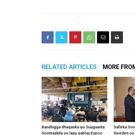
RELATED ARTICLES
MORE FRO
Bandhigga dhaqanka iyo Suugaanta
Safiirka So
Soomaalida oo lagu qabtay Espoo
Sweden oo 