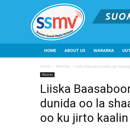
HOME
ABOUT US
WARARKA
UUT
Home
Wararka
Liiska Baasaboorada ugu wanaagsa
Wararka
Liiska Baasaboo
dunida oo la sha
oo ku jirto kaali