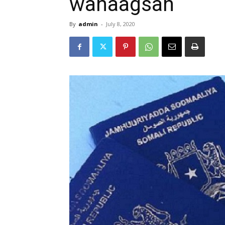
wanaagsan
By
admin
-
July 8, 2020