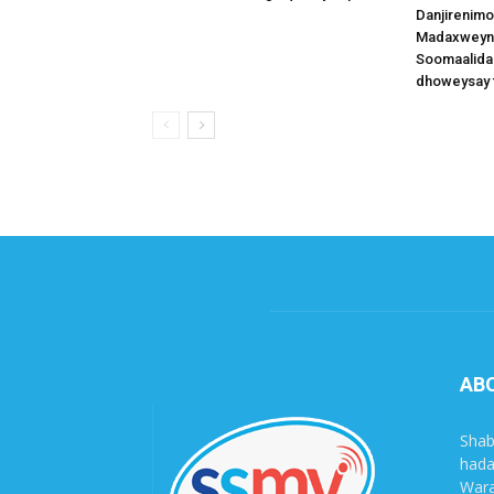
Danjirenimo
Madaxweynah
Soomaalida
dhoweysay 
AB
Shab
hada
Wara