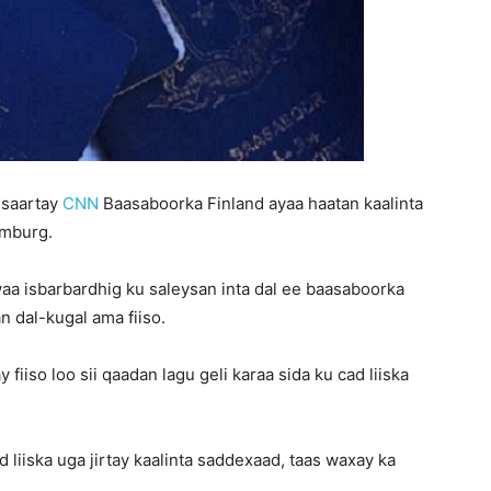
o saartay
CNN
Baasaboorka Finland ayaa haatan kaalinta
emburg.
waa isbarbardhig ku saleysan inta dal ee baasaboorka
n dal-kugal ama fiiso.
iiso loo sii qaadan lagu geli karaa sida ku cad liiska
 liiska uga jirtay kaalinta saddexaad, taas waxay ka