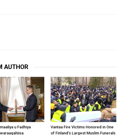
M AUTHOR
omaaliya u Fadhiya
Vantaa Fire Victims Honored in One
waraaqahiisa
of Finland’s Largest Muslim Funerals