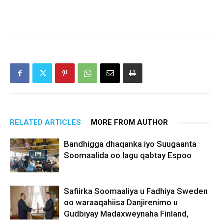
RELATED ARTICLES
MORE FROM AUTHOR
Bandhigga dhaqanka iyo Suugaanta
Soomaalida oo lagu qabtay Espoo
Safiirka Soomaaliya u Fadhiya Sweden
oo waraaqahiisa Danjirenimo u
Gudbiyay Madaxweynaha Finland,