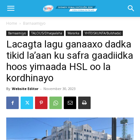
Home
Barnaamijyo
Barnaamijyo
TALOUS/Dhaqaalaha
Wararka
YHTEISKUNTA/Bulshada)
Lacagta lagu ganaaxo dadka
tikid la’aan ku safra gaadiidka
hoos yimaada HSL oo la
kordhinayo
By
Website Editor
-
November 30, 2023