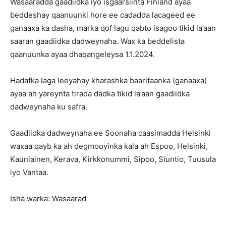
Wasaaradda gaadiidka iyo isgaarsiinta Finland ayaa
beddeshay qaanuunki hore ee cadadda lacageed ee
ganaaxa ka dasha, marka qof lagu qabto isagoo tikid la’aan
saaran gaadiidka dadweynaha. Wax ka beddelista
qaanuunka ayaa dhaqangeleysa 1.1.2024.
Hadafka laga leeyahay kharashka baaritaanka (ganaaxa)
ayaa ah yareynta tirada dadka tikid la’aan gaadiidka
dadweynaha ku safra.
Gaadiidka dadweynaha ee Soonaha caasimadda Helsinki
waxaa qayb ka ah degmooyinka kala ah Espoo, Helsinki,
Kauniainen, Kerava, Kirkkonummi, Sipoo, Siuntio, Tuusula
iyo Vantaa.
Isha warka: Wasaarad