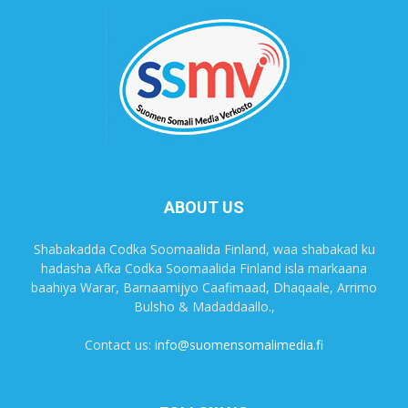
ABOUT US
Shabakadda Codka Soomaalida Finland, waa shabakad ku
hadasha Afka Codka Soomaalida Finland isla markaana
baahiya Warar, Barnaamijyo Caafimaad, Dhaqaale, Arrimo
Bulsho & Madaddaallo.,
Contact us:
info@suomensomalimedia.fi