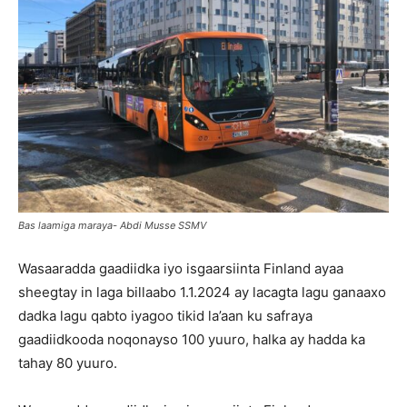
Bas laamiga maraya- Abdi Musse SSMV
Wasaaradda gaadiidka iyo isgaarsiinta Finland ayaa
sheegtay in laga billaabo 1.1.2024 ay lacagta lagu ganaaxo
dadka lagu qabto iyagoo tikid la’aan ku safraya
gaadiidkooda noqonayso 100 yuuro, halka ay hadda ka
tahay 80 yuuro.