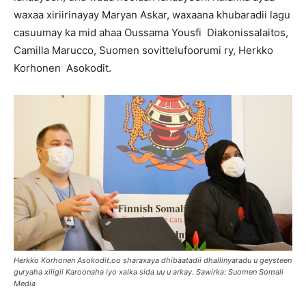
waxaa xiriirinayay Maryan Askar, waxaana khubaradii lagu
casuumay ka mid ahaa Oussama Yousfi Diakonissalaitos,
Camilla Marucco, Suomen sovittelufoorumi ry, Herkko
Korhonen Asokodit.
Herkko Korhonen Asokodit.oo sharaxaya dhibaatadii dhallinyaradu u geysteen
guryaha xiligii Karoonaha iyo xalka sida uu u arkay. Sawirka: Suomen Somali
Media