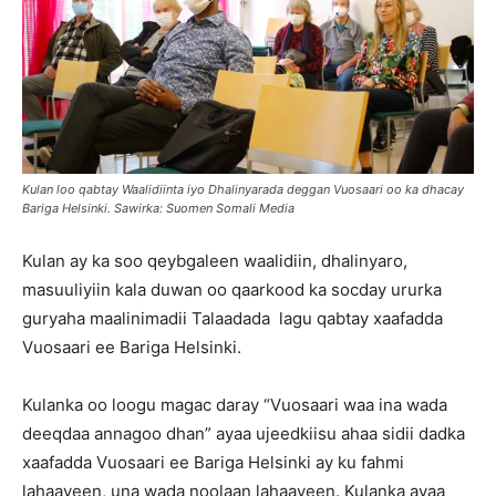
Kulan loo qabtay Waalidiinta iyo Dhalinyarada deggan Vuosaari oo ka dhacay
Bariga Helsinki. Sawirka: Suomen Somali Media
Kulan ay ka soo qeybgaleen waalidiin, dhalinyaro,
masuuliyiin kala duwan oo qaarkood ka socday ururka
guryaha maalinimadii Talaadada lagu qabtay xaafadda
Vuosaari ee Bariga Helsinki.
Kulanka oo loogu magac daray “Vuosaari waa ina wada
deeqdaa annagoo dhan” ayaa ujeedkiisu ahaa sidii dadka
xaafadda Vuosaari ee Bariga Helsinki ay ku fahmi
lahaayeen, una wada noolaan lahaayeen. Kulanka ayaa