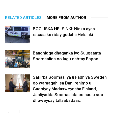
RELATED ARTICLES
MORE FROM AUTHOR
BOOLISKA HELSINKI: Ninka ayaa
rasaas ku riday gudaha Helsinki
Bandhigga dhaqanka iyo Suugaanta
Soomaalida oo lagu qabtay Espoo
Safiirka Soomaaliya u Fadhiya Sweden
oo waraaqahiisa Danjirenimo u
Gudbiyay Madaxweynaha Finland,
Jaaliyadda Soomaalida oo aad u soo
dhoweysay tallaabadaas.