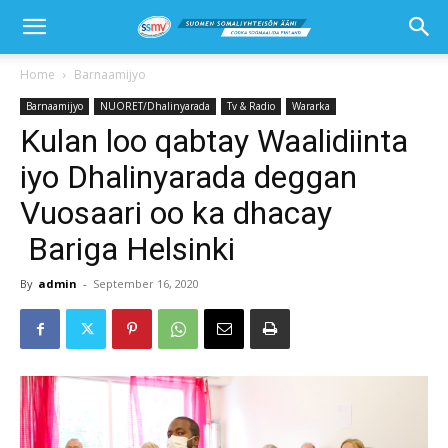
Home
Barnaamijyo
Barnaamijyo
NUORET/Dhalinyarada
Tv & Radio
Wararka
Kulan loo qabtay Waalidiinta
iyo Dhalinyarada deggan
Vuosaari oo ka dhacay
Bariga Helsinki
By
admin
-
September 16, 2020