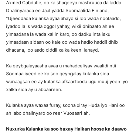
Axmed Cabdulle, oo ka shaqeeya mashruuca dalladda
Dhalinyarada ee Jaaliyadda Soomaalida Finland,
”Ujeeddada kulanka ayaa ahayd si loo wada noolaado,
iyadoo la is wada oggol yahay, wixii dhibaato ah ee
yimaadana la wada xallin karo, oo dadku inta isku
yimaadaan sidaan oo kale oo wada hadlo haddii dhib
dhacana, loo aado ciddii xalka keeni lahayd.
Ka qeybgalayaasha ayaa u mahadceliyay waalidiintii
Soomaaliyeed ee ka soo qeybgalay kulanka sida
wanaagsan ee ay kulanka afkaartooda ugu muujiyeen iyo
xalka sida ay u abbaareen.
Kulanka ayaa waxaa furay, soona xiray Huda iyo Hani oo
ah labo dhalinyaro oo reer Vuosaari ah.
Nuxurka Kulanka ka soo baxay Halkan hoose ka daawo