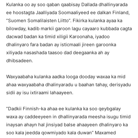
Kulanka oo ay soo qaban qaabisay Dallada dhallinyarada
ee hoostagta Jaalliyada Soomaaliyeed ee dalkan Finland,
”Suomen Somalilaisten Liitto”. Fikirka kulanka ayaa ka
bilowday, kadib markii garoon lagu cayaaro kubbada cagta
dacwad badan ka timid xiligii Karoonaha, iyadoo
dhalinyaro fara badan ay isticmaali jireen garoonka
xiliyada nasashada taasoo dad deegaanka ah ay
dhibsadeen.
Waxyaabaha kulanka aadka looga dooday waxaa ka mid
ahaa waxyaabaha dhalinyaradu u baahan tahay, derisyadu
sidii ay isu ixtiraami lahaayeen.
”Dadkii Finnish-ka ahaa ee kulanka ka soo qeybgalay
waxa ay caddeeyeen in dhallinyarada meesha isugu timid
inaysan ahayn hal jinsiyad balse ahaayeen dhalinyaro ka
soo kala jeedda qowmiyado kala duwan” Maxamed