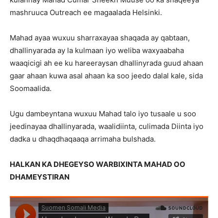
mashruuca Outreach ee magaalada Helsinki.
Mahad ayaa wuxuu sharraxayaa shaqada ay qabtaan,
dhallinyarada ay la kulmaan iyo weliba waxyaabaha
waaqicigi ah ee ku hareeraysan dhallinyrada guud ahaan
gaar ahaan kuwa asal ahaan ka soo jeedo dalal kale, sida
Soomaalida.
Ugu dambeyntana wuxuu Mahad talo iyo tusaale u soo
jeedinayaa dhallinyarada, waalidiinta, culimada Diinta iyo
dadka u dhaqdhaqaaqa arrimaha bulshada.
HALKAN KA DHEGEYSO WARBIXINTA MAHAD OO
DHAMEYSTIRAN