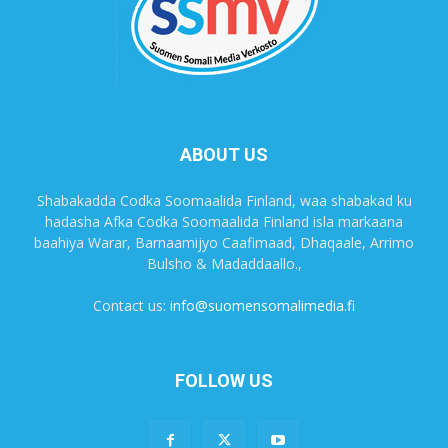
ABOUT US
Shabakadda Codka Soomaalida Finland, waa shabakad ku
hadasha Afka Codka Soomaalida Finland isla markaana
baahiya Warar, Barnaamijyo Caafimaad, Dhaqaale, Arrimo
Bulsho & Madaddaallo.,
Contact us:
info@suomensomalimedia.fi
FOLLOW US