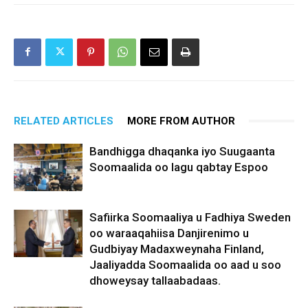
RELATED ARTICLES
MORE FROM AUTHOR
Bandhigga dhaqanka iyo Suugaanta
Soomaalida oo lagu qabtay Espoo
Safiirka Soomaaliya u Fadhiya Sweden
oo waraaqahiisa Danjirenimo u
Gudbiyay Madaxweynaha Finland,
Jaaliyadda Soomaalida oo aad u soo
dhoweysay tallaabadaas.