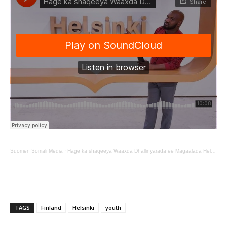
Suomen Somali Media
·
Hage ka shaqeeya Waaxda Dhallinyarada ee Magaalada Helsinki oo u waramay SUomen Somali Media
TAGS
Finland
Helsinki
youth