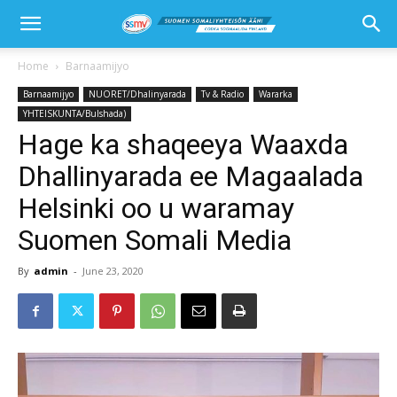
Home
Barnaamijyo
Barnaamijyo
NUORET/Dhalinyarada
Tv & Radio
Wararka
YHTEISKUNTA/Bulshada)
Hage ka shaqeeya Waaxda
Dhallinyarada ee Magaalada
Helsinki oo u waramay
Suomen Somali Media
By
admin
-
June 23, 2020