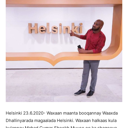
Helsinki 23.6.2020- Waxaan maanta booqannay Waaxda
Dhallinyarada magaalada Helsinki. Waxaan halkaas kula
kulannay Mahad Cumar Sheekh Muuse oo ka shaqeeya