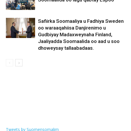
Safiirka Soomaaliya u Fadhiya Sweden
oo waraaqahiisa Danjirenimo u
Gudbiyay Madaxweynaha Finland,
Jaaliyadda Soomaalida oo aad u soo
dhoweysay tallaabadaas.
Tweets by Suomensomalim