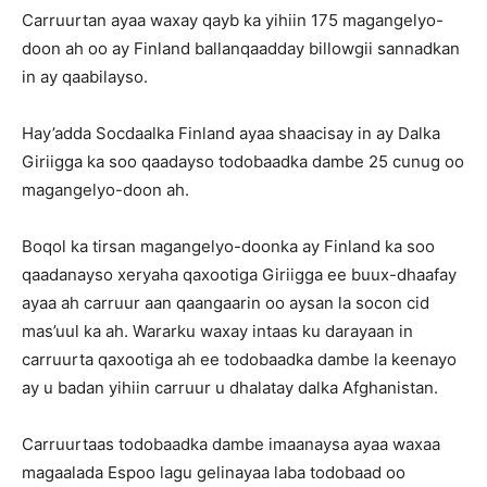
Carruurtan ayaa waxay qayb ka yihiin 175 magangelyo-
doon ah oo ay Finland ballanqaadday billowgii sannadkan
in ay qaabilayso.
Hay’adda Socdaalka Finland ayaa shaacisay in ay Dalka
Giriigga ka soo qaadayso todobaadka dambe 25 cunug oo
magangelyo-doon ah.
Boqol ka tirsan magangelyo-doonka ay Finland ka soo
qaadanayso xeryaha qaxootiga Giriigga ee buux-dhaafay
ayaa ah carruur aan qaangaarin oo aysan la socon cid
mas’uul ka ah. Wararku waxay intaas ku darayaan in
carruurta qaxootiga ah ee todobaadka dambe la keenayo
ay u badan yihiin carruur u dhalatay dalka Afghanistan.
Carruurtaas todobaadka dambe imaanaysa ayaa waxaa
magaalada Espoo lagu gelinayaa laba todobaad oo