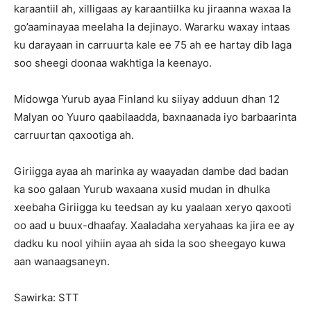
karaantiil ah, xilligaas ay karaantiilka ku jiraanna waxaa la
go’aaminayaa meelaha la dejinayo. Wararku waxay intaas
ku darayaan in carruurta kale ee 75 ah ee hartay dib laga
soo sheegi doonaa wakhtiga la keenayo.
Midowga Yurub ayaa Finland ku siiyay adduun dhan 12
Malyan oo Yuuro qaabilaadda, baxnaanada iyo barbaarinta
carruurtan qaxootiga ah.
Giriigga ayaa ah marinka ay waayadan dambe dad badan
ka soo galaan Yurub waxaana xusid mudan in dhulka
xeebaha Giriigga ku teedsan ay ku yaalaan xeryo qaxooti
oo aad u buux-dhaafay. Xaaladaha xeryahaas ka jira ee ay
dadku ku nool yihiin ayaa ah sida la soo sheegayo kuwa
aan wanaagsaneyn.
Sawirka: STT