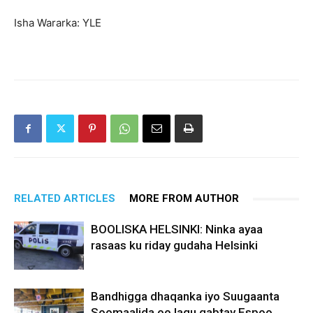
Isha Wararka: YLE
RELATED ARTICLES
MORE FROM AUTHOR
BOOLISKA HELSINKI: Ninka ayaa
rasaas ku riday gudaha Helsinki
Bandhigga dhaqanka iyo Suugaanta
Soomaalida oo lagu qabtay Espoo