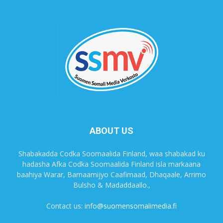
ABOUT US
Shabakadda Codka Soomaalida Finland, waa shabakad ku
hadasha Afka Codka Soomaalida Finland isla markaana
baahiya Warar, Barnaamijyo Caafimaad, Dhaqaale, Arrimo
Bulsho & Madaddaallo.,
Contact us:
info@suomensomalimedia.fi