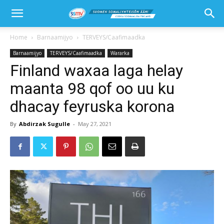
Home
Barnaamijyo
TERVEYS/Caafimaadka
Barnaamijyo
TERVEYS/Caafimaadka
Wararka
Finland waxaa laga helay
maanta 98 qof oo uu ku
dhacay feyruska korona
By
Abdirzak Sugulle
-
May 27, 2021