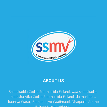
ABOUT US
Shabakadda Codka Soomaalida Finland, waa shabakad ku
hadasha Afka Codka Soomaalida Finland isla markaana
baahiya Warar, Barnaamijyo Caafimaad, Dhaqaale, Arrimo
Bulsho & Madaddaallo.,