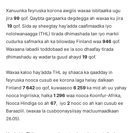
Xanuunka feyruska korona awgiis waxaa isbitaalka ugu
jira
99
qof. Qaybta gargaarka degdegga ah waxaa ku jira
19
qof. Sida ay sheegtay hay’adda caafimaadka iyo
nololwanaagga (THL) tirada dhimashada tan iyo markii
cudurka safmarka ah ka bilowday Finland waa
946
qof.
Waxaana labadii toddobaad ee la soo dhaafay tirada
dhimashadu ay wadarta guud ahayd
19
qof.
Waxaa kaloo hay’adda THL ay shaaca ka qaadday in
feyruska nooca cusub ee korona laga helay dalkaan
Finland
7 642
oo qof, kuwaasoo
6 259
ka mid ah uu yahay
nooca Ingiriiska, halka
1 296
waa nooca Koonfur-Afrika,
Nooca Hindiga oo ah
67
, iyo
2
nooc oo ah kan cusub ee
Baraaziil. (waxaa la cusboonaysiisay macluumaadkaan
26.05).