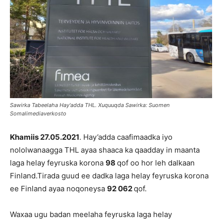
Sawirka Tabeelaha Hay'adda THL. Xuquuqda Sawirka: Suomen
Somalimediaverkosto
Khamiis 27.05.2021
. Hay’adda caafimaadka iyo
nololwanaagga THL ayaa shaaca ka qaadday in maanta
laga helay feyruska korona
98
qof oo hor leh dalkaan
Finland.Tirada guud ee dadka laga helay feyruska korona
ee Finland ayaa noqoneysa
92 062
qof.
Waxaa ugu badan meelaha feyruska laga helay