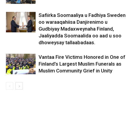
Safiirka Soomaaliya u Fadhiya Sweden
oo waraaqahiisa Danjirenimo u
Gudbiyay Madaxweynaha Finland,
Jaaliyadda Soomaalida oo aad u soo
dhoweysay tallaabadaas.
Vantaa Fire Victims Honored in One of
Finland’s Largest Muslim Funerals as
Muslim Community Grief in Unity