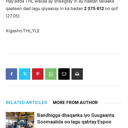
Hay’adda THL waxaa ay sheegtay in ay haatan tallaaka
qaateen dad lagu qiyaasay in ka badan
2 375 612
oo qof
(27.05).
Xigasho:THL,YLE
RELATED ARTICLES
MORE FROM AUTHOR
Bandhigga dhaqanka iyo Suugaanta
Soomaalida oo lagu qabtay Espoo