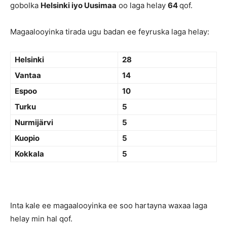
gobolka
Helsinki iyo Uusimaa
oo laga helay
64
qof.
Magaalooyinka tirada ugu badan ee feyruska laga helay:
Helsinki
28
Vantaa
14
Espoo
10
Turku
5
Nurmijärvi
5
Kuopio
5
Kokkala
5
Inta kale ee magaalooyinka ee soo hartayna waxaa laga
helay min hal qof.