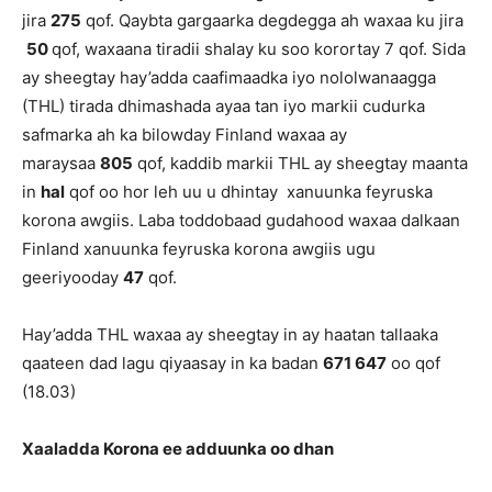
jira
275
qof. Qaybta gargaarka degdegga ah waxaa ku jira
50
qof, waxaana tiradii shalay ku soo korortay 7 qof. Sida
ay sheegtay hay’adda caafimaadka iyo nololwanaagga
(THL) tirada dhimashada ayaa tan iyo markii cudurka
safmarka ah ka bilowday Finland waxaa ay
maraysaa
805
qof, kaddib markii THL ay sheegtay maanta
in
hal
qof oo hor leh uu u dhintay xanuunka feyruska
korona awgiis. Laba toddobaad gudahood waxaa dalkaan
Finland xanuunka feyruska korona awgiis ugu
geeriyooday
47
qof.
Hay’adda THL waxaa ay sheegtay in ay haatan tallaaka
qaateen dad lagu qiyaasay in ka badan
671 647
oo qof
(18.03)
Xaaladda Korona ee adduunka oo dhan