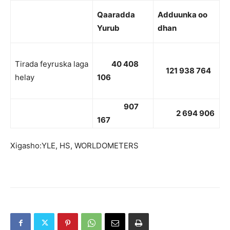
Qaaradda
Adduunk
a oo
Yurub
dhan
Tirada feyruska laga
40 408
121 938 764
helay
106
907
2 694 906
167
Xigasho:YLE, HS, WORLDOMETERS