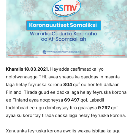
Khamiis 18.03
.202
1
. Hay’adda caafimaadka iyo
nololwanaagga THL ayaa shaaca ka qaadday in maanta
laga helay feyruska korona
804
qof oo hor leh dalkaan
Finland. Tirada guud ee dadka laga helay feyruska korona
ee Finland ayaa noqoneysa
69 497
qof. Labadii
toddobaad ee ugu dambaysay tiro gaaraysa
9 297
qof
ayaa ku korortay tirada dadka laga helay feyruska korona.
Xanuunka feyruska korona awgiis waxaa isbitaalka ugu