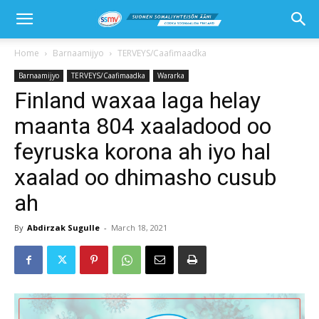
Home
Barnaamijyo
TERVEYS/Caafimaadka
Barnaamijyo
TERVEYS/Caafimaadka
Wararka
Finland waxaa laga helay
maanta 804 xaaladood oo
feyruska korona ah iyo hal
xaalad oo dhimasho cusub
ah
By
Abdirzak Sugulle
-
March 18, 2021