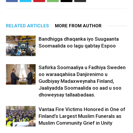
RELATED ARTICLES
MORE FROM AUTHOR
Bandhigga dhaqanka iyo Suugaanta
Soomaalida oo lagu qabtay Espoo
Safiirka Soomaaliya u Fadhiya Sweden
oo waraaqahiisa Danjirenimo u
Gudbiyay Madaxweynaha Finland,
Jaaliyadda Soomaalida oo aad u soo
dhoweysay tallaabadaas.
Vantaa Fire Victims Honored in One of
Finland’s Largest Muslim Funerals as
Muslim Community Grief in Unity