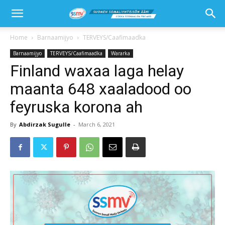
Home
Barnaamijyo
TERVEYS/Caafimaadka
Barnaamijyo
TERVEYS/Caafimaadka
Wararka
Finland waxaa laga helay
maanta 648 xaaladood oo
feyruska korona ah
By
Abdirzak Sugulle
-
March 6, 2021