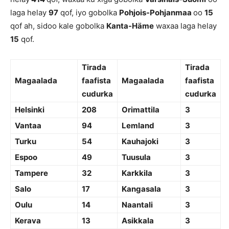
laga helay
97
qof, iyo gobolka
Pohjois-Pohjanmaa
oo
15
qof ah, sidoo kale gobolka
Kanta-Häme
waxaa laga helay
15
qof.
Tirada
Tirada
Magaalada
faafista
Magaalada
faafista
cudurka
cudurka
Helsinki
208
Orimattila
3
Vantaa
94
Lemland
3
Turku
54
Kauhajoki
3
Espoo
49
Tuusula
3
Tampere
32
Karkkila
3
Salo
17
Kangasala
3
Oulu
14
Naantali
3
Kerava
13
Asikkala
3