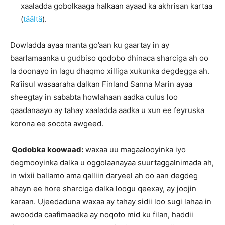
xaaladda gobolkaaga halkaan ayaad ka akhrisan kartaa
(
täältä
).
Dowladda ayaa manta go’aan ku gaartay in ay
baarlamaanka u gudbiso qodobo dhinaca sharciga ah oo
la doonayo in lagu dhaqmo xilliga xukunka degdegga ah.
Ra’iisul wasaaraha dalkan Finland Sanna Marin ayaa
sheegtay in sababta howlahaan aadka culus loo
qaadanaayo ay tahay xaaladda aadka u xun ee feyruska
korona ee socota awgeed.
Qodobka koowaad:
waxaa uu magaalooyinka iyo
degmooyinka dalka u oggolaanayaa suurtaggalnimada ah,
in wixii ballamo ama qalliin daryeel ah oo aan degdeg
ahayn ee hore sharciga dalka loogu qeexay, ay joojin
karaan. Ujeedaduna waxaa ay tahay sidii loo sugi lahaa in
awoodda caafimaadka ay noqoto mid ku filan, haddii