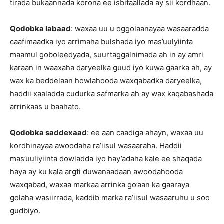
tirada bukaannada korona ee isbitaallada ay sii kordhaan.
Qodobka labaad
: waxaa uu u oggolaanayaa wasaaradda
caafimaadka iyo arrimaha bulshada iyo mas’uulyiinta
maamul goboleedyada, suurtaggalnimada ah in ay amri
karaan in waaxaha daryeelka guud iyo kuwa gaarka ah, ay
wax ka beddelaan howlahooda waxqabadka daryeelka,
haddii xaaladda cudurka safmarka ah ay wax kaqabashada
arrinkaas u baahato.
Qodobka saddexaad
: ee aan caadiga ahayn, waxaa uu
kordhinayaa awoodaha ra’iisul wasaaraha. Haddii
mas’uuliyiinta dowladda iyo hay’adaha kale ee shaqada
haya ay ku kala argti duwanaadaan awoodahooda
waxqabad, waxaa markaa arrinka go’aan ka gaaraya
golaha wasiirrada, kaddib marka ra’iisul wasaaruhu u soo
gudbiyo.