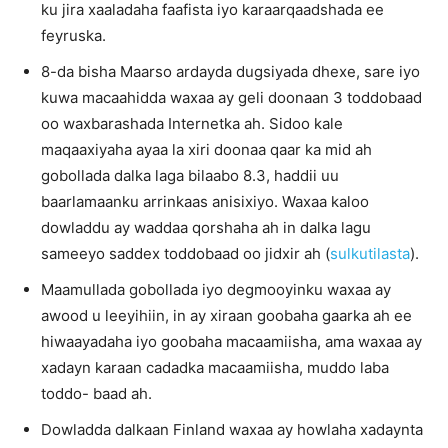
ku jira xaaladaha faafista iyo karaarqaadshada ee
feyruska.
8-da bisha Maarso ardayda dugsiyada dhexe, sare iyo
kuwa macaahidda waxaa ay geli doonaan 3 toddobaad
oo waxbarashada Internetka ah. Sidoo kale
maqaaxiyaha ayaa la xiri doonaa qaar ka mid ah
gobollada dalka laga bilaabo 8.3, haddii uu
baarlamaanku arrinkaas anisixiyo. Waxaa kaloo
dowladdu ay waddaa qorshaha ah in dalka lagu
sameeyo saddex toddobaad oo jidxir ah (
sulkutilasta
).
Maamullada gobollada iyo degmooyinku waxaa ay
awood u leeyihiin, in ay xiraan goobaha gaarka ah ee
hiwaayadaha iyo goobaha macaamiisha, ama waxaa ay
xadayn karaan cadadka macaamiisha, muddo laba
toddo- baad ah.
Dowladda dalkaan Finland waxaa ay howlaha xadaynta