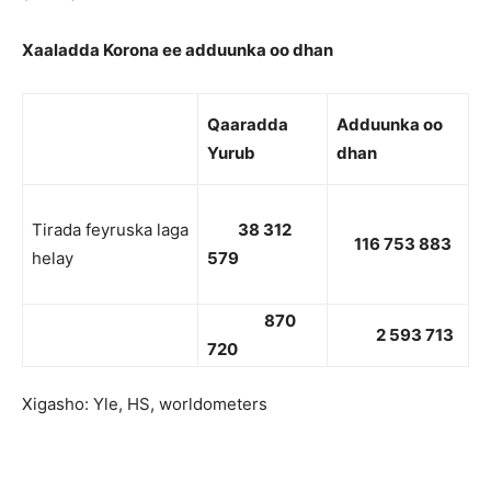
Xaaladda Korona ee adduunka oo dhan
Qaaradda
Adduunk
a oo
Yurub
dhan
Tirada feyruska laga
38 312
116 753 883
helay
579
870
2 593 713
720
Xigasho: Yle, HS, worldometers