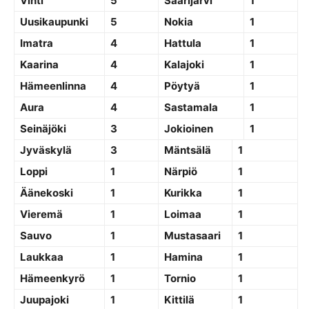
Vihti
5
Saarijärvi
1
Uusikaupunki
5
Nokia
1
Imatra
4
Hattula
1
Kaarina
4
Kalajoki
1
Hämeenlinna
4
Pöytyä
1
Aura
4
Sastamala
1
Seinäjöki
3
Jokioinen
1
Jyväskylä
3
Mäntsälä
1
Loppi
1
Närpiö
1
Äänekoski
1
Kurikka
1
Vieremä
1
Loimaa
1
Sauvo
1
Mustasaari
1
Laukkaa
1
Hamina
1
Hämeenkyrö
1
Tornio
1
Juupajoki
1
Kittilä
1