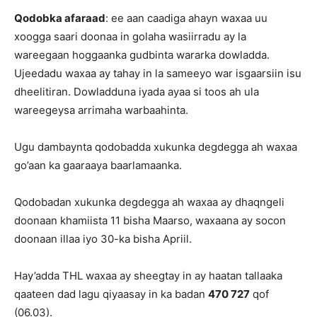
Qodobka afaraad
: ee aan caadiga ahayn waxaa uu
xoogga saari doonaa in golaha wasiirradu ay la
wareegaan hoggaanka gudbinta wararka dowladda.
Ujeedadu waxaa ay tahay in la sameeyo war isgaarsiin isu
dheelitiran. Dowladduna iyada ayaa si toos ah ula
wareegeysa arrimaha warbaahinta.
Ugu dambaynta qodobadda xukunka degdegga ah waxaa
go’aan ka gaaraaya baarlamaanka.
Qodobadan xukunka degdegga ah waxaa ay dhaqngeli
doonaan khamiista 11 bisha Maarso, waxaana ay socon
doonaan illaa iyo 30-ka bisha Apriil.
Hay’adda THL waxaa ay sheegtay in ay haatan tallaaka
qaateen dad lagu qiyaasay in ka badan
470 727
qof
(06.03).