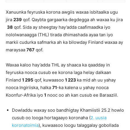
Xanuunka feyruska korona awgiis waxaa isbitaalka ugu
jira
239
qof. Qaybta gargaarka degdegga ah waxaa ku jira
38
qof. Sida ay sheegtay hay’adda caafimaadka iyo
nololwanaagga (THL) tirada dhimashada ayaa tan iyo
markii cudurka safmarka ah ka bilowday Finland waxaa ay
maraysaa
767
qof.
Waxaa kaloo hay’adda THL ay shaaca ka qaadday in
feyruska nooca cusub ee korona laga helay dalkaan
Finland
1 295
qof, kuwaasoo
1 223
ka mid ah uu yahay
nooca Ingiriiska, halka
71
-ka kalena u yahay nooca
Koonfur-Afrika iyo
1
nooc oo ah kan cusub ee Baraaziil.
Dowladdu waxay soo bandhigtay Khamiistii 25.2 howlo
cusub oo looga hortagaayo koronaha (
2. uusia
koronatoimia
), kuwaasoo loogu talaggalay gobollada