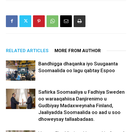
RELATED ARTICLES
MORE FROM AUTHOR
Bandhigga dhaqanka iyo Suugaanta
Soomaalida oo lagu qabtay Espoo
Safiirka Soomaaliya u Fadhiya Sweden
oo waraaqahiisa Danjirenimo u
Gudbiyay Madaxweynaha Finland,
Jaaliyadda Soomaalida oo aad u soo
dhoweysay tallaabadaas.