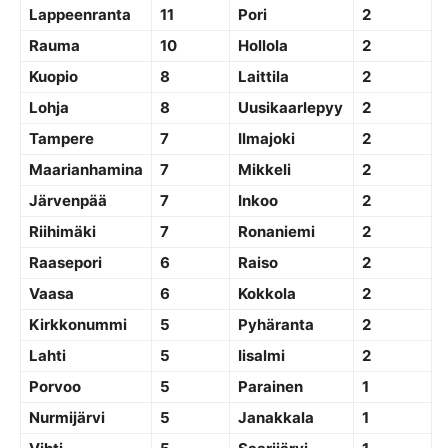
Lappeenranta
11
Pori
2
Rauma
10
Hollola
2
Kuopio
8
Laittila
2
Lohja
8
Uusikaarlepyy
2
Tampere
7
Ilmajoki
2
Maarianhamina
7
Mikkeli
2
Järvenpää
7
Inkoo
2
Riihimäki
7
Ronaniemi
2
Raasepori
6
Raiso
2
Vaasa
6
Kokkola
2
Kirkkonummi
5
Pyhäranta
2
Lahti
5
Iisalmi
2
Porvoo
5
Parainen
1
Nurmijärvi
5
Janakkala
1