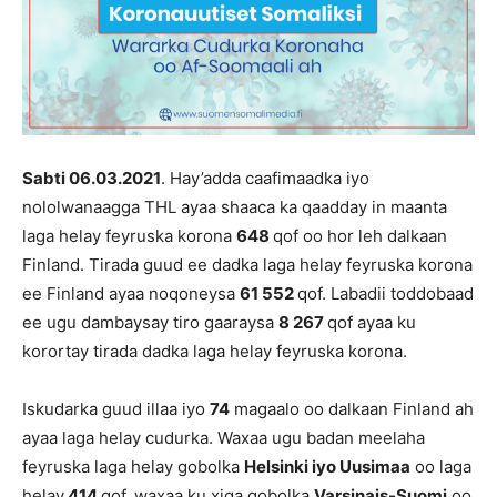
Sabti 06.03
.202
1
. Hay’adda caafimaadka iyo
nololwanaagga THL ayaa shaaca ka qaadday in maanta
laga helay feyruska korona
648
qof oo hor leh dalkaan
Finland. Tirada guud ee dadka laga helay feyruska korona
ee Finland ayaa noqoneysa
61 552
qof. Labadii toddobaad
ee ugu dambaysay tiro gaaraysa
8 267
qof ayaa ku
korortay tirada dadka laga helay feyruska korona.
Iskudarka guud illaa iyo
74
magaalo oo dalkaan Finland ah
ayaa laga helay cudurka. Waxaa ugu badan meelaha
feyruska laga helay gobolka
Helsinki iyo Uusimaa
oo laga
helay
414
qof, waxaa ku xiga gobolka
Varsinais-Suomi
oo