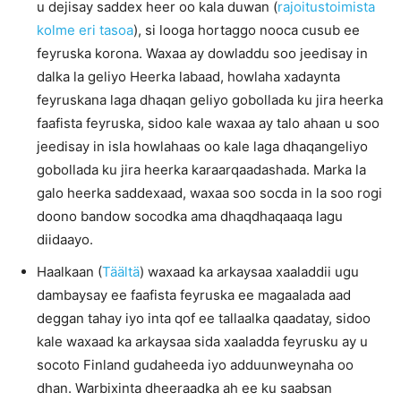
u dejisay saddex heer oo kala duwan (
rajoitustoimista
kolme eri tasoa
), si looga hortaggo nooca cusub ee
feyruska korona. Waxaa ay dowladdu soo jeedisay in
dalka la geliyo Heerka labaad, howlaha xadaynta
feyruskana laga dhaqan geliyo gobollada ku jira heerka
faafista feyruska, sidoo kale waxaa ay talo ahaan u soo
jeedisay in isla howlahaas oo kale laga dhaqangeliyo
gobollada ku jira heerka karaarqaadashada. Marka la
galo heerka saddexaad, waxaa soo socda in la soo rogi
doono bandow socodka ama dhaqdhaqaaqa lagu
diidaayo.
Haalkaan (
Täältä
) waxaad ka arkaysaa xaaladdii ugu
dambaysay ee faafista feyruska ee magaalada aad
deggan tahay iyo inta qof ee tallaalka qaadatay, sidoo
kale waxaad ka arkaysaa sida xaaladda feyrusku ay u
socoto Finland gudaheeda iyo adduunweynaha oo
dhan. Warbixinta dheeraadka ah ee ku saabsan