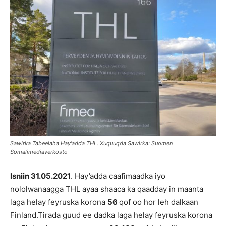
Sawirka Tabeelaha Hay'adda THL. Xuquuqda Sawirka: Suomen
Somalimediaverkosto
Isniin 31.05.2021
. Hay’adda caafimaadka iyo
nololwanaagga THL ayaa shaaca ka qaadday in maanta
laga helay feyruska korona
56
qof oo hor leh dalkaan
Finland.Tirada guud ee dadka laga helay feyruska korona