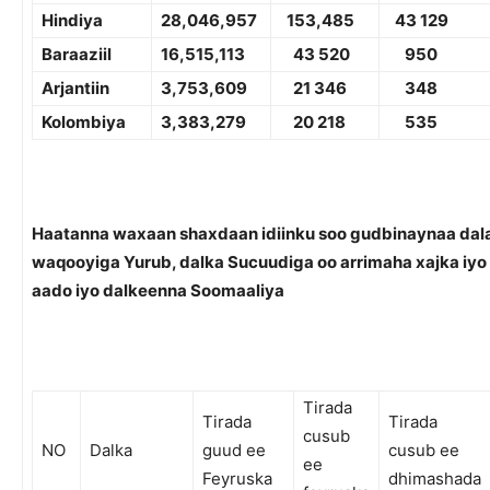
Hindiya
2
8,046,957
153,485
4
3 129
Baraaziil
16,
515,113
43 520
950
Arjantiin
3,
753,609
21 346
3
48
Kolombiya
3,
383,279
20 218
535
Haatanna waxaan shaxdaan idiinku soo gudbinaynaa dal
waqooyiga Yurub, dalka Sucuudiga oo arrimaha xajka iyo
aado iyo dalkeenna Soomaaliya
Tirada
Tirada
Tirada
cusub
NO
Dalka
guud ee
cusub ee
ee
Feyruska
dhimashada