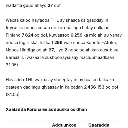
wadarta guud ahayd
27
qof.
Waxaa kaloo hay’adda THL ay shaaca ka qaadday in
feyruska nooca cusub ee korona laga helay dalkaan
Finland
7 624
oo qof, kuwaasoo
6 259
ka mid ah uu yahay
nooca Ingiriiska, halka
1 296
waa nooca Koonfur-Afrika,
Nooca Hindiga oo ah
67
, iyo
2
nooc oo ah kan cusub ee
Baraaziil. (waxaa la cusboonaysiisay macluumaadkaan
31.05).
Hay’adda THL waxaa ay sheegtay in ay haatan tallaaka
qaateen dad lagu qiyaasay in ka badan
2 456 153
oo qof
(31.05).
Xaaladda Korona ee adduunka oo dhan
Adduunkoo
Qaaradda