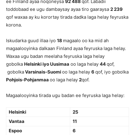
ee Finland ayaa noqoneysa
92 488
qof. Labadii
toddobaad ee ugu dambaysay ayaa tiro gaaraysa
2 239
qof waxaa ay ku korortay tirada dadka laga helay feyruska
korona.
Iskudarka guud illaa iyo
18
magaalo oo ka mid ah
magaalooyinka dalkaan Finland ayaa feyruska laga helay.
Waxaa ugu badan meelaha feyruska laga helay
gobolka
Helsinki iyo Uusimaa
oo laga helay
44
qof,
gobolka
Varsinais-Suomi
oo laga helay
6
qof, iyo gobolka
Pohjois-Pohjanmaa
oo laga helay
2
qof.
Magaalooyinka tirada ugu badan ee feyruska laga helay:
Helsinki
25
Vantaa
11
Espoo
6