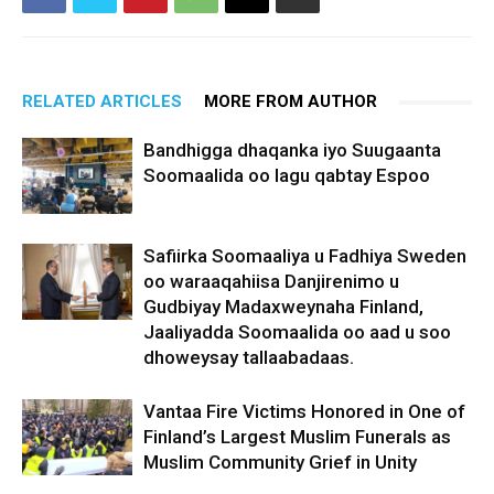
RELATED ARTICLES
MORE FROM AUTHOR
Bandhigga dhaqanka iyo Suugaanta
Soomaalida oo lagu qabtay Espoo
Safiirka Soomaaliya u Fadhiya Sweden
oo waraaqahiisa Danjirenimo u
Gudbiyay Madaxweynaha Finland,
Jaaliyadda Soomaalida oo aad u soo
dhoweysay tallaabadaas.
Vantaa Fire Victims Honored in One of
Finland’s Largest Muslim Funerals as
Muslim Community Grief in Unity