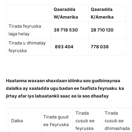
Qaaradda
Qaaradda
W/Amerika
K/Amerika
Tirada feyruska
39 718 530
28 710 120
laga helay
Tirada u dhimatay
893 404
778 038
feyruska
Haatanna waxaan shaxdaan idiinku soo gudbinaynaa
dalalka ay xaaladda ugu badan ee faafista feyrusku ka
jirtay afar iyo labaatankii saac ee la soo dhaafay
Tirada
Tirada
Tirada guud
Dalka
cusub ee
cusub ee
ee Feyruska
feyruska
dhimashada