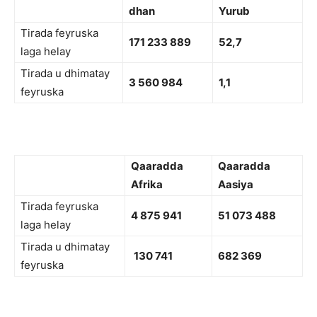
dhan
Yurub
Tirada feyruska
171 233 889
52,7
laga helay
Tirada u dhimatay
3 560 984
1,1
feyruska
Qaaradda
Qaaradda
Afrika
Aasiya
Tirada feyruska
4 875 941
51 073 488
laga helay
Tirada u dhimatay
130 741
682 369
feyruska