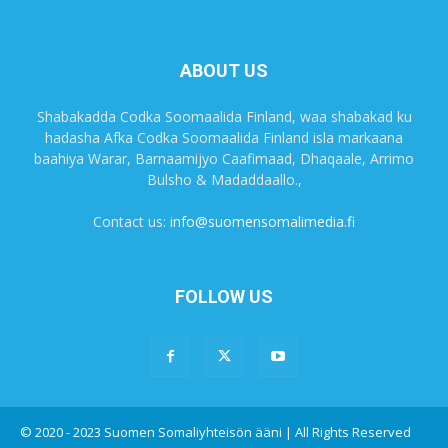
ABOUT US
Shabakadda Codka Soomaalida Finland, waa shabakad ku
hadasha Afka Codka Soomaalida Finland isla markaana
baahiya Warar, Barnaamijyo Caafimaad, Dhaqaale, Arrimo
Bulsho & Madaddaallo.,
Contact us:
info@suomensomalimedia.fi
FOLLOW US
© 2020 - 2023 Suomen Somaliyhteisön ääni | All Rights Reserved