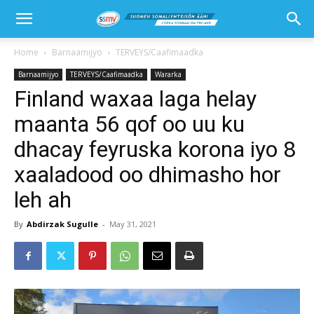
Home
Barnaamijyo
TERVEYS/Caafimaadka
Barnaamijyo
TERVEYS/Caafimaadka
Wararka
Finland waxaa laga helay
maanta 56 qof oo uu ku
dhacay feyruska korona iyo 8
xaaladood oo dhimasho hor
leh ah
By
Abdirzak Sugulle
-
May 31, 2021