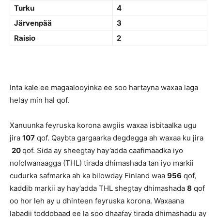
Turku
4
Järvenpää
3
Raisio
2
Inta kale ee magaalooyinka ee soo hartayna waxaa laga
helay min hal qof.
Xanuunka feyruska korona awgiis waxaa isbitaalka ugu
jira
107
qof. Qaybta gargaarka degdegga ah waxaa ku jira
20
qof. Sida ay sheegtay hay’adda caafimaadka iyo
nololwanaagga (THL) tirada dhimashada tan iyo markii
cudurka safmarka ah ka bilowday Finland waa
956
qof,
kaddib markii ay hay’adda THL shegtay dhimashada
8
qof
oo hor leh ay u dhinteen feyruska korona. Waxaana
labadii toddobaad ee la soo dhaafay tirada dhimashadu ay