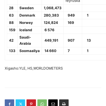
feyruska
28
Sweden
1,068,473
63
Denmark
280,383
949
1
88
Norwey
1
24,824
169
159
Iceland
6
576
Saudi-
42
449,191
907
13
Arabia
133
Soomaaliya
14 660
7
1
Xigasho:YLE, HS,WORLDOMETERS