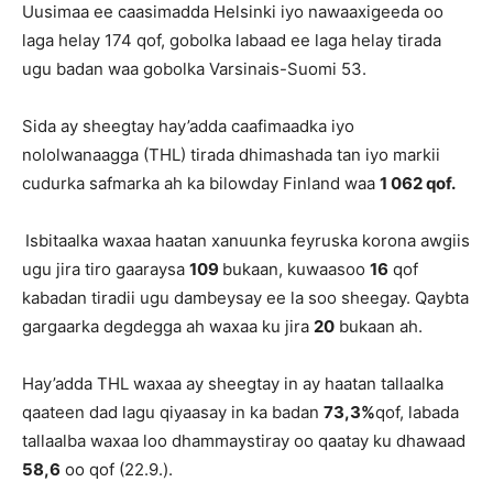
Uusimaa ee caasimadda Helsinki iyo nawaaxigeeda oo
laga helay 174 qof, gobolka labaad ee laga helay tirada
ugu badan waa gobolka Varsinais-Suomi 53.
Sida ay sheegtay hay’adda caafimaadka iyo
nololwanaagga (THL) tirada dhimashada tan iyo markii
cudurka safmarka ah ka bilowday Finland waa
1 062 qof.
Isbitaalka waxaa haatan xanuunka feyruska korona awgiis
ugu jira tiro gaaraysa
109
bukaan, kuwaasoo
16
qof
kabadan tiradii ugu dambeysay ee la soo sheegay. Qaybta
gargaarka degdegga ah waxaa ku jira
20
bukaan ah.
Hay’adda THL waxaa ay sheegtay in ay haatan tallaalka
qaateen dad lagu qiyaasay in ka badan
73,3%
qof, labada
tallaalba waxaa loo dhammaystiray oo qaatay ku dhawaad
58,6
oo qof (22.9.).