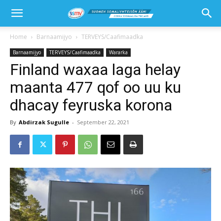
Home
Barnaamijyo
TERVEYS/Caafimaadka
Barnaamijyo
TERVEYS/Caafimaadka
Wararka
Finland waxaa laga helay
maanta 477 qof oo uu ku
dhacay feyruska korona
By
Abdirzak Sugulle
-
September 22, 2021