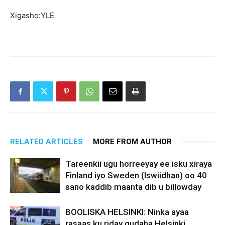
Xigasho:YLE
RELATED ARTICLES
MORE FROM AUTHOR
Tareenkii ugu horreeyay ee isku xiraya
Finland iyo Sweden (Iswiidhan) oo 40
sano kaddib maanta dib u billowday
BOOLISKA HELSINKI: Ninka ayaa
rasaas ku riday gudaha Helsinki