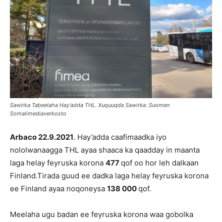
Sawirka Tabeelaha Hay'adda THL. Xuquuqda Sawirka: Suomen
Somalimediaverkosto
Arbaco 22.9.2021
. Hay’adda caafimaadka iyo
nololwanaagga THL ayaa shaaca ka qaadday in maanta
laga helay feyruska korona
477
qof oo hor leh dalkaan
Finland.Tirada guud ee dadka laga helay feyruska korona
ee Finland ayaa noqoneysa
138 000
qof.
Meelaha ugu badan ee feyruska korona waa gobolka