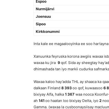
Espoo
Nurmijärvi
Joensuu
Sipoo
Kirkkonummi
Inta kale ee magaalooyinka ee soo hartayna 
Xanuunka feyruska korona awgiis waxaa isbi
waxaa ku jira
9
qof. Sida ay sheegtay hay’a
dhimashada tan iyo markii cudurka safmark
Waxaa kaloo hay’adda THL ay shaaca ka qaa
dalkaan Finland
8 393
oo qof, kuwaasoo
6 
bixiyay Alfa, halka
1 367
waa nooca Koonfur-A
ah
141
oo haatan loo bixiyay Delta, iyo
2
nooc
Gamma. (waxaa la cusboonaysiisay macluum