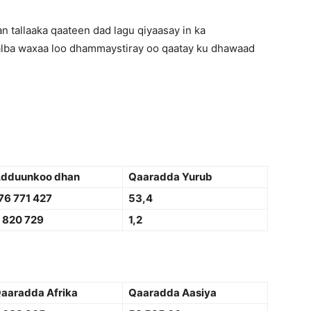
n tallaaka qaateen dad lagu qiyaasay in ka
laalba waxaa loo dhammaystiray oo qaatay ku dhawaad
dduunkoo dhan
Qaaradda Yurub
76 771 427
53,4
 820 729
1,2
aaradda Afrika
Qaaradda Aasiya