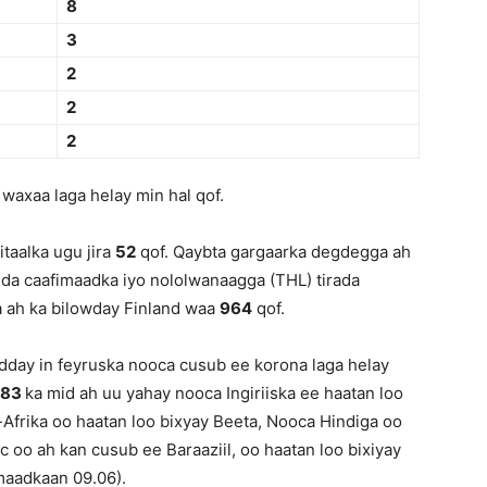
8
3
2
2
2
waxaa laga helay min hal qof.
taalka ugu jira
52
qof. Qaybta gargaarka degdegga ah
dda caafimaadka iyo nololwanaagga (THL) tirada
a ah ka bilowday Finland waa
964
qof.
dday in feyruska nooca cusub ee korona laga helay
883
ka mid ah uu yahay nooca Ingiriiska ee haatan loo
frika oo haatan loo bixyay Beeta, Nooca Hindiga oo
 oo ah kan cusub ee Baraaziil, oo haatan loo bixiyay
aadkaan 09.06).