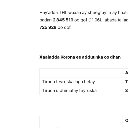
Hay’adda THL waxaa ay sheegtay in ay haata
badan
2 845 519
oo qof (11.06). labada tal
725 928
oo qof.
Xaaladda Korona ee adduunka oo dhan
A
Tirada feyruska laga helay
1
Tirada u dhimatay feyruska
3
Q