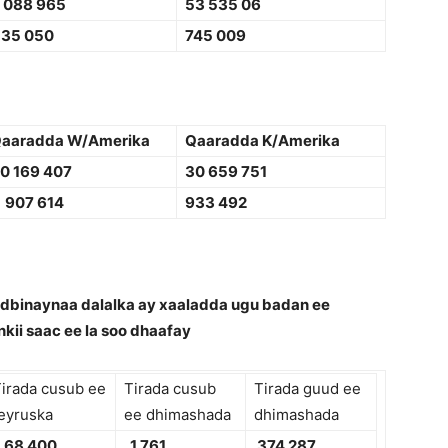
 088 965
53 535 06
135 050
745 009
aaradda W/Amerika
Qaaradda K/Amerika
0 169 407
30 659 751
907 614
933 492
dbinaynaa dalalka ay xaaladda ugu badan ee
ankii saac ee la soo dhaafay
irada cusub ee
Tirada cusub
Tirada guud ee
eyruska
ee dhimashada
dhimashada
68 400
1 761
3
74 287