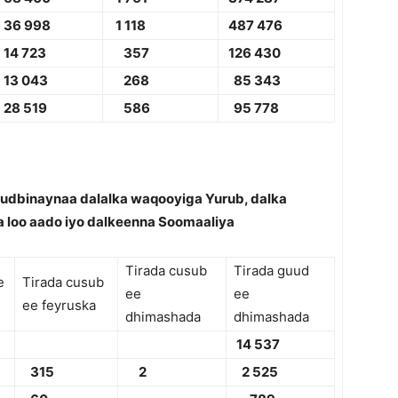
36 998
1 118
48
7 476
14 723
357
126 430
13 043
268
85 343
28 519
586
95 778
udbinaynaa dalalka waqooyiga Yurub, dalka
a loo aado iyo dalkeenna Soomaaliya
Tirada cusub
Tirada guud
e
Tirada cusub
ee
ee
ee feyruska
dhimashada
dhimashada
14 537
315
2
2 525