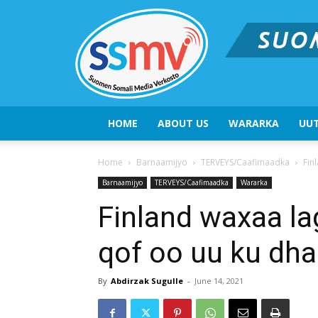
HOME
ABOUT US
WARARKA
UUT
Home
Barnaamijyo
TERVEYS/Caafimaadka
Fin
Barnaamijyo
TERVEYS/Caafimaadka
Wararka
Finland waxaa l
qof oo uu ku dha
By
Abdirzak Sugulle
-
June 14, 2021