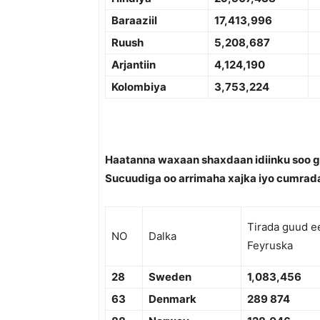
Baraaziil
17,
413,996
Ruush
5,208,687
Arjantiin
4,124,190
Kolombiya
3,753,224
Haatanna waxaan shaxdaan idiinku soo g
Sucuudiga oo arrimaha xajka iyo cumrad
Tirada guud e
NO
Dalka
Feyruska
28
Sweden
1,083,456
63
Denmark
289 874