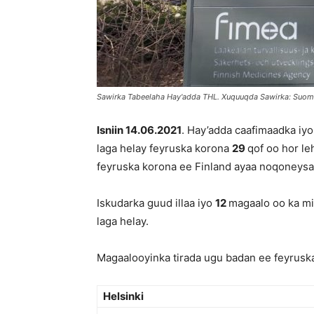
Sawirka Tabeelaha Hay'adda THL. Xuquuqda Sawirka: Suo
Isniin 14.06.2021
. Hay’adda caafimaadka iy
laga helay feyruska korona
29
qof oo hor le
feyruska korona ee Finland ayaa noqoneys
Iskudarka guud illaa iyo
12
magaalo oo ka mi
laga helay.
Magaalooyinka tirada ugu badan ee feyruska
Helsinki