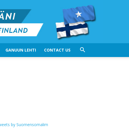
GANUUN LEHTI
CONTACT US
weets by Suomensomalim