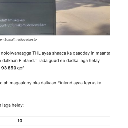
men Somalimediaverkosto
o nololwanaagga THL ayaa shaaca ka qaadday in maanta
h dalkaan Finland.Tirada guud ee dadka laga helay
a
93 850
qof.
d ah magaalooyinka dalkaan Finland ayaa feyruska
 laga helay:
10