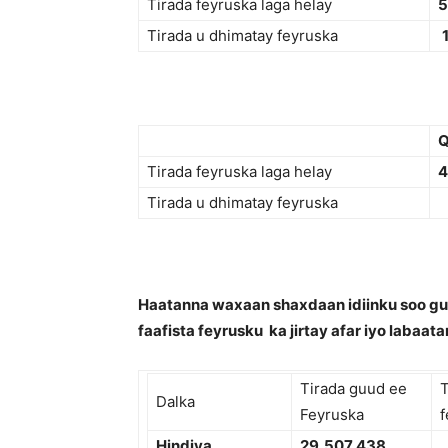
Tirada feyruska laga helay
5
Tirada u dhimatay feyruska
Q
Tirada feyruska laga helay
4
Tirada u dhimatay feyruska
Haatanna waxaan shaxdaan idiinku soo gu
faafista feyrusku ka jirtay afar iyo labaat
Tirada guud ee
T
Dalka
Feyruska
f
Hindiya
29,
507,438