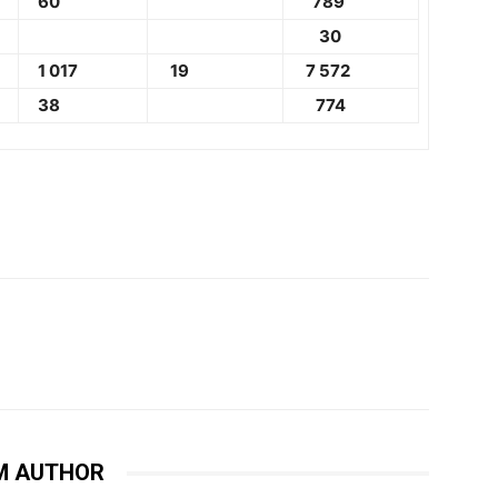
60
789
30
1 017
19
7 572
38
774
M AUTHOR