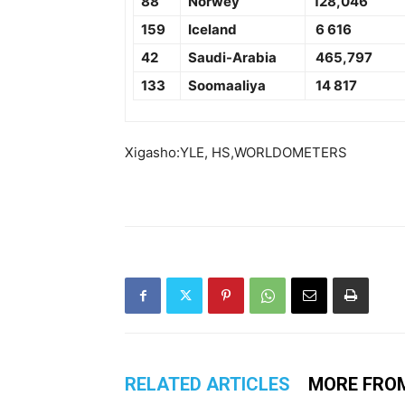
88
Norwey
1
28,046
159
Iceland
6
616
42
Saudi-Arabia
465,797
133
Soomaaliya
14 817
Xigasho:YLE, HS,WORLDOMETERS
RELATED ARTICLES
MORE FRO