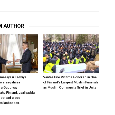
M AUTHOR
omaaliya u Fadhiya
Vantaa Fire Victims Honored in One
waraaqahiisa
of Finland’s Largest Muslim Funerals
 u Gudbiyay
as Muslim Community Grief in Unity
a Finland, Jaaliyadda
 oo aad u soo
tallaabadaas.