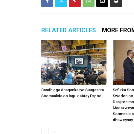
RELATED ARTICLES
MORE FRO
Bandhigga dhaqanka iyo Suugaanta
Safiirka So
Soomaalida oo lagu qabtay Espoo
Sweden oo 
Danjirenimo
Madaxweynah
Soomaalida
dhoweysay 