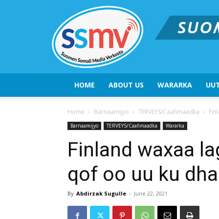
HOME
ABOUT US
WARARKA
UUT
Home
Barnaamijyo
TERVEYS/Caafimaadka
Fin
Barnaamijyo
TERVEYS/Caafimaadka
Wararka
Finland waxaa l
qof oo uu ku dha
By
Abdirzak Sugulle
-
June 22, 2021