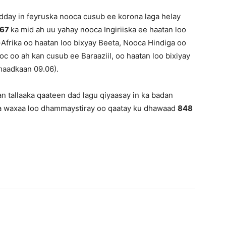
dday in feyruska nooca cusub ee korona laga helay
067
ka mid ah uu yahay nooca Ingiriiska ee haatan loo
frika oo haatan loo bixyay Beeta, Nooca Hindiga oo
c oo ah kan cusub ee Baraaziil, oo haatan loo bixiyay
aadkaan 09.06).
n tallaaka qaateen dad lagu qiyaasay in ka badan
alba waxaa loo dhammaystiray oo qaatay ku dhawaad
848