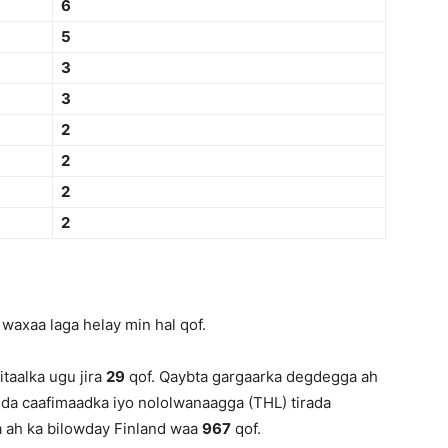
6
5
3
3
2
2
2
2
waxaa laga helay min hal qof.
taalka ugu jira
29
qof. Qaybta gargaarka degdegga ah
dda caafimaadka iyo nololwanaagga (THL) tirada
a ah ka bilowday Finland waa
967
qof.