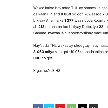
Waxaa kaloo hay’adda THL ay shaaca ka qaa
dalkaan Finland
8 660
oo qof, kuwaasoo
7 
bixiyay Alfa, halka
1 377
waa nooca Koonfur-A
ah
213
oo haatan loo bixiyay Delta, iyo
2
3noo
Gamma. (waxaa la cusboonaysiisay macluum
Hay’adda THL waxaa ay sheegtay in ay haata
3
,063 milyan
oo qof (19.06). labada talla
000
oo qof.
Xigasho:YLE,HS