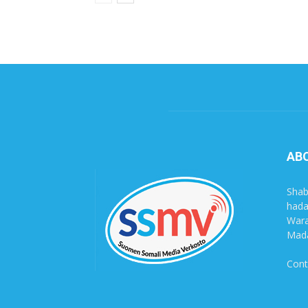
AB
Shab
hada
Wara
Mada
Cont