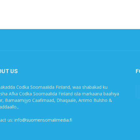
OUT US
F
akadda Codka Soomaalida Finland, waa shabakad ku
sha Afka Codka Soomaalida Finland isla markaana baahiya
r, Barnaamijyo Caafimaad, Dhaqaale, Arrimo Bulsho &
ddaallo.,
act us:
info@suomensomalimedia.fi