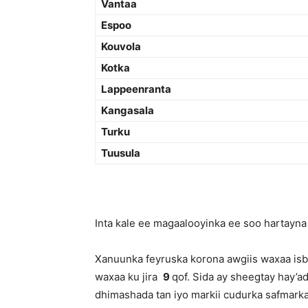
Vantaa
Espoo
Kouvola
Kotka
Lappeenranta
Kangasala
Turku
Tuusula
Inta kale ee magaalooyinka ee soo hartayna 
Xanuunka feyruska korona awgiis waxaa isbi
waxaa ku jira
9
qof. Sida ay sheegtay hay’a
dhimashada tan iyo markii cudurka safmark