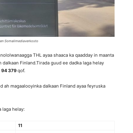
men Somalimediaverkosto
o nololwanaagga THL ayaa shaaca ka qaadday in maanta
h dalkaan Finland.Tirada guud ee dadka laga helay
a
94 379
qof.
d ah magaalooyinka dalkaan Finland ayaa feyruska
 laga helay:
11