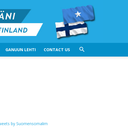
GANUUN LEHTI
CONTACT US
weets by Suomensomalim