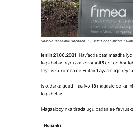
Sawirka Tabeelaha Hay'adda THL. Xuquuqda Sawirka: Suo
Isniin 21
.06.2021
. Hay’adda caafimaadka iy
laga helay feyruska korona
45
qof oo hor le
feyruska korona ee Finland ayaa noqoneys
Iskudarka guud illaa iyo
18
magaalo oo ka mi
laga helay.
Magaalooyinka tirada ugu badan ee feyruska
Helsinki