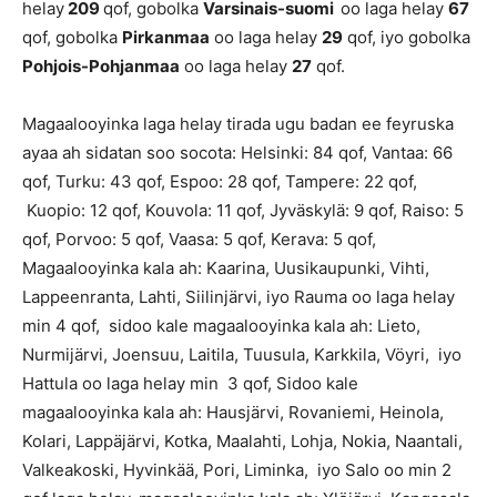
helay
209
qof, gobolka
Varsinais-suomi
oo laga helay
67
qof, gobolka
Pirkanmaa
oo laga helay
29
qof, iyo gobolka
Pohjois-Pohjanmaa
oo laga helay
27
qof.
Magaalooyinka laga helay tirada ugu badan ee feyruska
ayaa ah sidatan soo socota: Helsinki: 84 qof, Vantaa: 66
qof, Turku: 43 qof, Espoo: 28 qof, Tampere: 22 qof,
Kuopio: 12 qof, Kouvola: 11 qof, Jyväskylä: 9 qof, Raiso: 5
qof, Porvoo: 5 qof, Vaasa: 5 qof, Kerava: 5 qof,
Magaalooyinka kala ah: Kaarina, Uusikaupunki, Vihti,
Lappeenranta, Lahti, Siilinjärvi, iyo Rauma oo laga helay
min 4 qof, sidoo kale magaalooyinka kala ah: Lieto,
Nurmijärvi, Joensuu, Laitila, Tuusula, Karkkila, Vöyri, iyo
Hattula oo laga helay min 3 qof, Sidoo kale
magaalooyinka kala ah: Hausjärvi, Rovaniemi, Heinola,
Kolari, Lappäjärvi, Kotka, Maalahti, Lohja, Nokia, Naantali,
Valkeakoski, Hyvinkää, Pori, Liminka, iyo Salo oo min 2