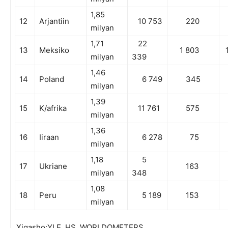
1,85
12
Arjantiin
10 753
220
milyan
1,71
22
13
Meksiko
1 803
1
milyan
339
1,46
14
Poland
6 749
345
milyan
1,39
15
K/afrika
11 761
575
milyan
1,36
16
Iiraan
6 278
75
milyan
1,18
5
17
Ukriane
163
milyan
348
1,08
18
Peru
5 189
153
milyan
Xigasho:YLE, HS, WORLDOMETERS