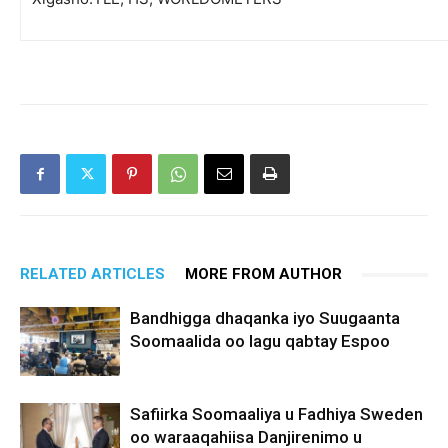
RELATED ARTICLES
MORE FROM AUTHOR
Bandhigga dhaqanka iyo Suugaanta
Soomaalida oo lagu qabtay Espoo
Safiirka Soomaaliya u Fadhiya Sweden
oo waraaqahiisa Danjirenimo u