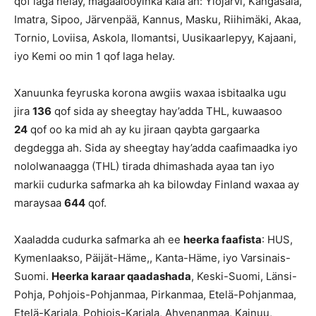
qof laga helay, magaalooyinka kala ah: Ylöjärvi, Kangasala,
Imatra, Sipoo, Järvenpää, Kannus, Masku, Riihimäki, Akaa,
Tornio, Loviisa, Askola, Ilomantsi, Uusikaarlepyy, Kajaani,
iyo Kemi oo min 1 qof laga helay.
Xanuunka feyruska korona awgiis waxaa isbitaalka ugu
jira
136
qof sida ay sheegtay hay’adda THL, kuwaasoo
24
qof oo ka mid ah ay ku jiraan qaybta gargaarka
degdegga ah. Sida ay sheegtay hay’adda caafimaadka iyo
nololwanaagga (THL) tirada dhimashada ayaa tan iyo
markii cudurka safmarka ah ka bilowday Finland waxaa ay
maraysaa
644
qof.
Xaaladda cudurka safmarka ah ee
heerka faafista
: HUS,
Kymenlaakso, Päijät-Häme,, Kanta-Häme, iyo Varsinais-
Suomi.
Heerka karaar qaadashada
, Keski-Suomi, Länsi-
Pohja, Pohjois-Pohjanmaa, Pirkanmaa, Etelä-Pohjanmaa,
Etelä-Karjala, Pohjois-Karjala, Ahvenanmaa, Kainuu,