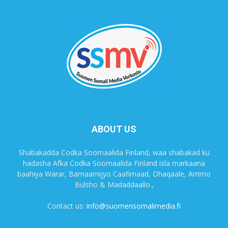
ABOUT US
Shabakadda Codka Soomaalida Finland, waa shabakad ku
hadasha Afka Codka Soomaalida Finland isla markaana
baahiya Warar, Barnaamijyo Caafimaad, Dhaqaale, Arrimo
Bulsho & Madaddaallo.,
Contact us:
info@suomensomalimedia.fi