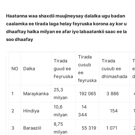
Haatanna waa shaxdii muujineysay dalalka ugu badan
caalamka ee tirada laga helay feyruska korona ay kor u
dhaaftay halka milyan ee afar iyo labaatankii saac ee la
soo dhaafay
Tirada
Tirada
Tirada
T
cusub
NO
Dalka
guud ee
cusub ee
e
ee
Feyruska
dhimashada
d
feyruska
25,3
1
Maraykanka
192 065
3 886
4
milyan
10,6
14
2
Hindiya
154
1
milyan
344
8,75
3
Baraaziil
55 319
1 071
2
milyan