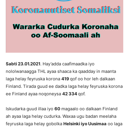
Sabti 23
.
01
.202
1
. Hay’adda caafimaadka iyo
nololwanaagga THL ayaa shaaca ka qaadday in maanta
laga helay feyruska korona
419
qof oo hor leh dalkaan
Finland. Tirada guud ee dadka laga helay feyruska korona
ee Finland ayaa noqoneysa
42 334
qof.
Iskudarka guud illaa iyo
60
magaalo oo dalkaan Finland
ah ayaa laga helay cudurka. Waxaa ugu badan meelaha
feyruska laga helay gobolka
Helsinki iyo Uusimaa
oo laga