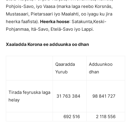
Pohjois-Savo, iyo Vaasa (marka laga reebo Korsnäs,
Mustasaari, Pietarsaari iyo Maalahti, oo iyagu ku jira
heerka faafista).
Heerka hoose
: Satakunta,Keski-
Pohjanmaa, Itä-Savo, Etelä-Savo iyo Lappi.
Xaaladda Korona ee adduunka oo dhan
Qaaradda
Adduunkoo
Yurub
dhan
Tirada feyruska laga
31 763 384
98 841 727
helay
692 516
2 118 556