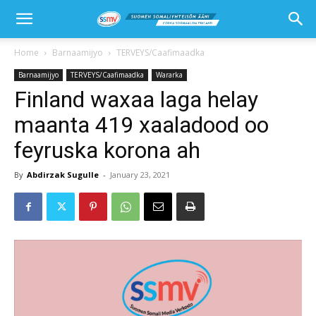
Home
Barnaamijyo
TERVEYS/Caafimaadka
Barnaamijyo
TERVEYS/Caafimaadka
Wararka
Finland waxaa laga helay
maanta 419 xaaladood oo
feyruska korona ah
By
Abdirzak Sugulle
-
January 23, 2021