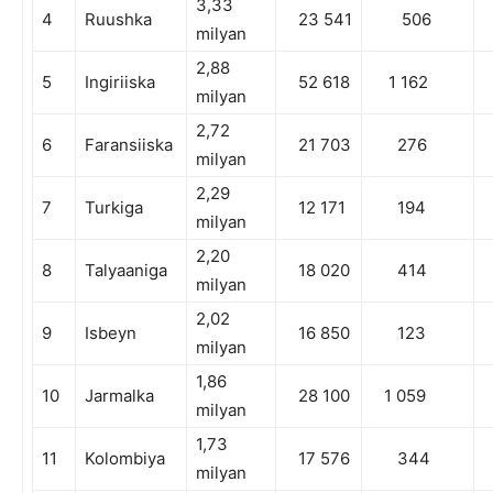
3,33
4
Ruushka
23 541
506
milyan
2,88
5
Ingiriiska
52 618
1 162
milyan
2,72
6
Faransiiska
21 703
276
milyan
2,29
7
Turkiga
12 171
194
milyan
2,20
8
Talyaaniga
18 020
414
milyan
2,02
9
Isbeyn
16 850
123
milyan
1,86
10
Jarmalka
28 100
1 059
milyan
1,73
11
Kolombiya
17 576
344
milyan