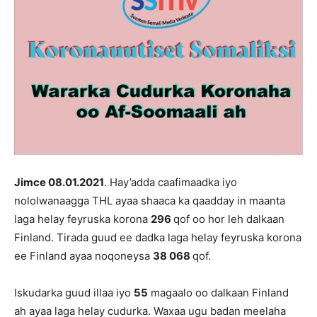
Jimce 08
.
01
.202
1
. Hay’adda caafimaadka iyo
nololwanaagga THL ayaa shaaca ka qaadday in maanta
laga helay feyruska korona
296
qof oo hor leh dalkaan
Finland. Tirada guud ee dadka laga helay feyruska korona
ee Finland ayaa noqoneysa
38 068
qof.
Iskudarka guud illaa iyo
55
magaalo oo dalkaan Finland
ah ayaa laga helay cudurka. Waxaa ugu badan meelaha