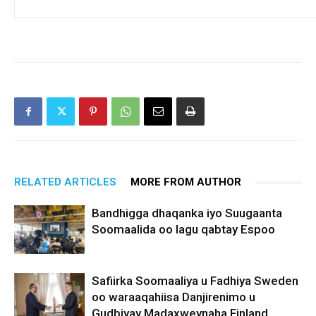
RELATED ARTICLES
MORE FROM AUTHOR
Bandhigga dhaqanka iyo Suugaanta
Soomaalida oo lagu qabtay Espoo
Safiirka Soomaaliya u Fadhiya Sweden
oo waraaqahiisa Danjirenimo u
Gudbiyay Madaxweynaha Finland,