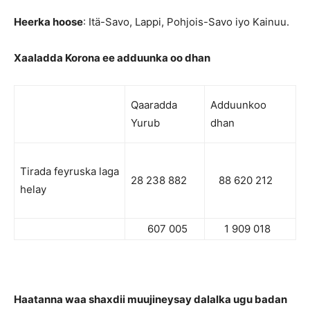
Heerka hoose
: Itä-Savo, Lappi, Pohjois-Savo iyo Kainuu.
Xaaladda Korona ee adduunka oo dhan
Qaaradda
Adduunkoo
Yurub
dhan
Tirada feyruska laga
28 238 882
88 620 212
helay
607 005
1 909 018
Haatanna waa shaxdii muujineysay dalalka ugu badan