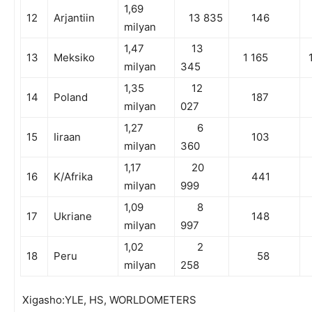
1,69
12
Arjantiin
13 835
146
milyan
1,47
13
13
Meksiko
1 165
1
milyan
345
1,35
12
14
Poland
187
milyan
027
1,27
6
15
Iiraan
103
milyan
360
1,17
20
16
K/Afrika
441
milyan
999
1,09
8
17
Ukriane
148
milyan
997
1,02
2
18
Peru
58
milyan
258
Xigasho:YLE, HS, WORLDOMETERS