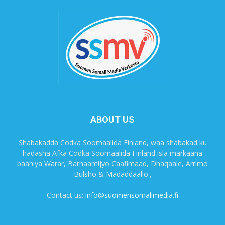
ABOUT US
Shabakadda Codka Soomaalida Finland, waa shabakad ku
hadasha Afka Codka Soomaalida Finland isla markaana
baahiya Warar, Barnaamijyo Caafimaad, Dhaqaale, Arrimo
Bulsho & Madaddaallo.,
Contact us:
info@suomensomalimedia.fi