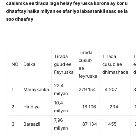
caalamka ee tirada laga helay feyruska korona ay kor u
dhaaftay halka milyan ee afar iyo labaatankii saac ee la
soo dhaafay
Tirada
Tirada
Tirada
T
cusub
NO
Dalka
guud ee
cusub ee
e
ee
Feyruska
dhimashada
d
feyruska
22,4
1
Maraykanka
279 154
4 207
3
milyan
10,4
2
Hindiya
18 106
234
1
milyan
7,96
3
Baraaziil
87 134
1 455
2
milyan