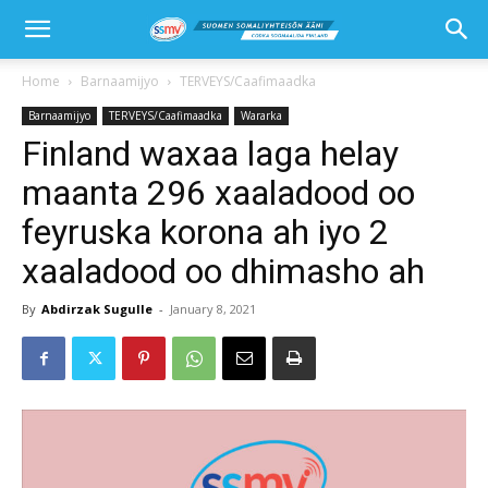
Home
Barnaamijyo
TERVEYS/Caafimaadka
Barnaamijyo
TERVEYS/Caafimaadka
Wararka
Finland waxaa laga helay
maanta 296 xaaladood oo
feyruska korona ah iyo 2
xaaladood oo dhimasho ah
By
Abdirzak Sugulle
-
January 8, 2021