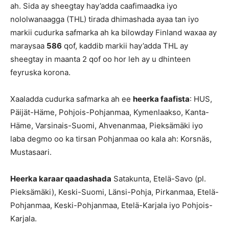
ah. Sida ay sheegtay hay’adda caafimaadka iyo
nololwanaagga (THL) tirada dhimashada ayaa tan iyo
markii cudurka safmarka ah ka bilowday Finland waxaa ay
maraysaa
586
qof, kaddib markii hay’adda THL ay
sheegtay in maanta 2 qof oo hor leh ay u dhinteen
feyruska korona.
Xaaladda cudurka safmarka ah ee
heerka faafista
: HUS,
Päijät-Häme, Pohjois-Pohjanmaa, Kymenlaakso, Kanta-
Häme, Varsinais-Suomi, Ahvenanmaa, Pieksämäki iyo
laba degmo oo ka tirsan Pohjanmaa oo kala ah: Korsnäs,
Mustasaari.
Heerka karaar qaadashada
Satakunta, Etelä-Savo (pl.
Pieksämäki), Keski-Suomi, Länsi-Pohja, Pirkanmaa, Etelä-
Pohjanmaa, Keski-Pohjanmaa, Etelä-Karjala iyo Pohjois-
Karjala.