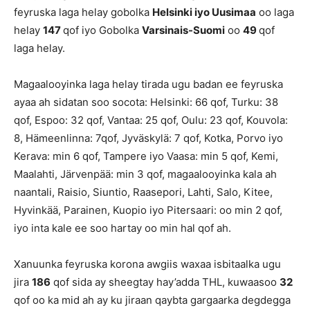
feyruska laga helay gobolka
Helsinki iyo Uusimaa
oo laga
helay
147
qof iyo Gobolka
Varsinais-Suomi
oo
49
qof
laga helay.
Magaalooyinka laga helay tirada ugu badan ee feyruska
ayaa ah sidatan soo socota: Helsinki: 66 qof, Turku: 38
qof, Espoo: 32 qof, Vantaa: 25 qof, Oulu: 23 qof, Kouvola:
8, Hämeenlinna: 7qof, Jyväskylä: 7 qof, Kotka, Porvo iyo
Kerava: min 6 qof, Tampere iyo Vaasa: min 5 qof, Kemi,
Maalahti, Järvenpää: min 3 qof, magaalooyinka kala ah
naantali, Raisio, Siuntio, Raasepori, Lahti, Salo, Kitee,
Hyvinkää, Parainen, Kuopio iyo Pitersaari: oo min 2 qof,
iyo inta kale ee soo hartay oo min hal qof ah.
Xanuunka feyruska korona awgiis waxaa isbitaalka ugu
jira
186
qof sida ay sheegtay hay’adda THL, kuwaasoo
32
qof oo ka mid ah ay ku jiraan qaybta gargaarka degdegga