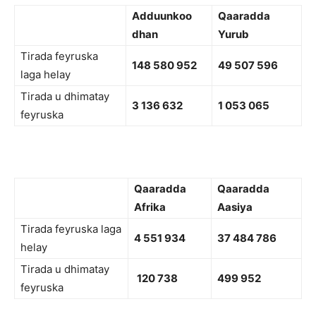
Adduunkoo
Qaaradda
dhan
Yurub
Tirada feyruska
148 580 952
49 507 596
laga helay
Tirada u dhimatay
3 136 632
1 053 065
feyruska
Qaaradda
Qaaradda
Afrika
Aasiya
Tirada feyruska laga
4 551 934
37 484 786
helay
Tirada u dhimatay
120 738
499 952
feyruska