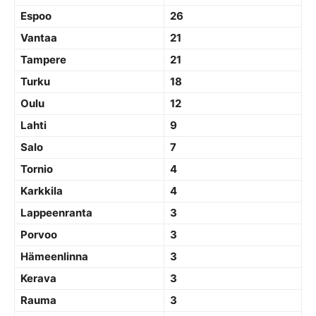
Espoo
26
Vantaa
21
Tampere
21
Turku
18
Oulu
12
Lahti
9
Salo
7
Tornio
4
Karkkila
4
Lappeenranta
3
Porvoo
3
Hämeenlinna
3
Kerava
3
Rauma
3