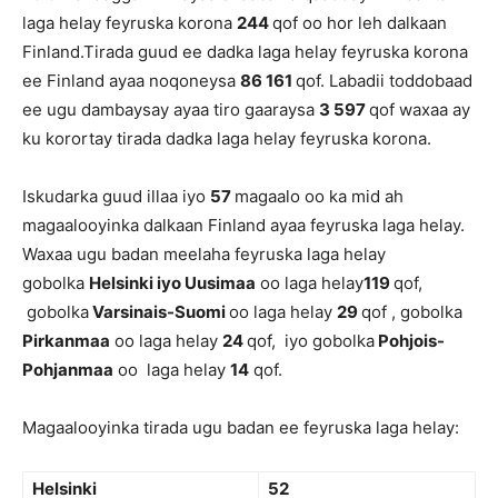
laga helay feyruska korona
244
qof oo hor leh dalkaan
Finland.Tirada guud ee dadka laga helay feyruska korona
ee Finland ayaa noqoneysa
86 161
qof. Labadii toddobaad
ee ugu dambaysay ayaa tiro gaaraysa
3 597
qof waxaa ay
ku korortay tirada dadka laga helay feyruska korona.
Iskudarka guud illaa iyo
57
magaalo oo ka mid ah
magaalooyinka dalkaan Finland ayaa feyruska laga helay.
Waxaa ugu badan meelaha feyruska laga helay
gobolka
Helsinki iyo Uusimaa
oo laga helay
119
qof,
gobolka
Varsinais-Suomi
oo laga helay
29
qof , gobolka
Pirkanmaa
oo laga helay
24
qof, iyo gobolka
Pohjois-
Pohjanmaa
oo laga helay
14
qof.
Magaalooyinka tirada ugu badan ee feyruska laga helay:
Helsinki
52