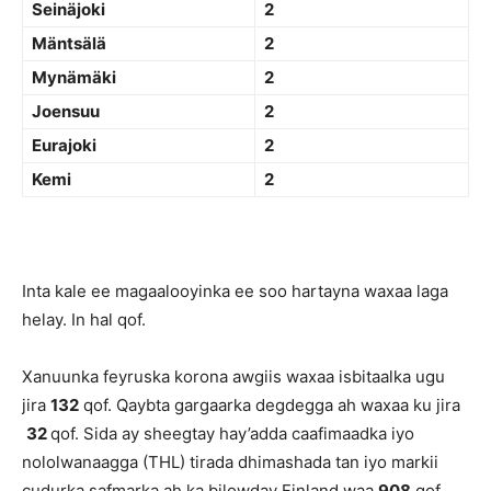
Seinäjoki
2
Mäntsälä
2
Mynämäki
2
Joensuu
2
Eurajoki
2
Kemi
2
Inta kale ee magaalooyinka ee soo hartayna waxaa laga
helay. In hal qof.
Xanuunka feyruska korona awgiis waxaa isbitaalka ugu
jira
132
qof. Qaybta gargaarka degdegga ah waxaa ku jira
32
qof. Sida ay sheegtay hay’adda caafimaadka iyo
nololwanaagga (THL) tirada dhimashada tan iyo markii
cudurka safmarka ah ka bilowday Finland waa
908
qof.