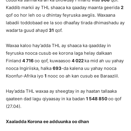
Kaddib markii ay THL shaaca ka qaaday maanta geerida
2
qof oo hor leh oo u dhintay feyruska awgiis. Waxaana
labadii toddobaad ee la soo dhaafay tirada dhimashadu ay
wadarta guud ahayd
31
qof.
Waxaa kaloo hay’adda THL ay shaaca ka qaadday in
feyruska nooca cusub ee korona laga helay dalkaan
Finland
4 716
oo qof, kuwaasoo
4 022
ka mid ah uu yahay
nooca Ingiriiska, halka
693
-da kalena uu yahay nooca
Koonfur-Afrika iyo
1
nooc oo ah kan cusub ee Baraaziil.
Hay’adda THL waxaa ay sheegtay in ay haatan tallaaka
qaateen dad lagu qiyaasay in ka badan
1 548 850
oo qof
(27.04).
Xaaladda Korona ee adduunka oo dhan