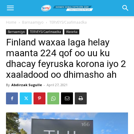
Home
Barnaamijyo
TERVEYS/Caafimaadka
Barnaamijyo
TERVEYS/Caafimaadka
Wararka
Finland waxaa laga helay
maanta 224 qof oo uu ku
dhacay feyruska korona iyo 2
xaaladood oo dhimasho ah
By
Abdirzak Sugulle
-
April 27, 2021