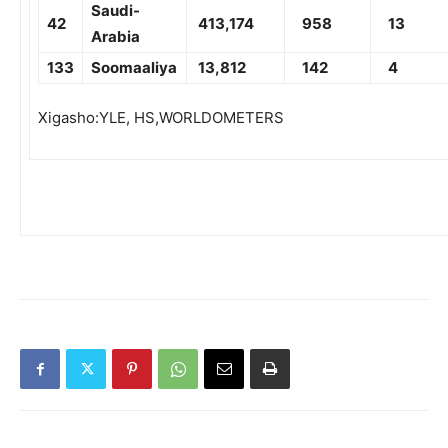
Saudi-
42
413,174
958
13
Arabia
133
Soomaaliya
13,812
142
4
Xigasho:YLE, HS,WORLDOMETERS