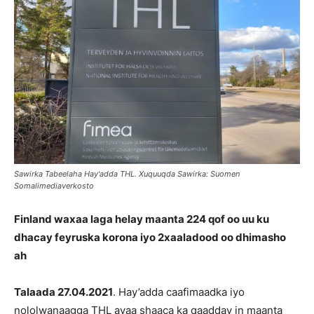
Sawirka Tabeelaha Hay'adda THL. Xuquuqda Sawirka: Suomen
Somalimediaverkosto
Finland waxaa laga helay maanta 224 qof oo uu ku
dhacay feyruska korona iyo 2xaaladood oo dhimasho
ah
Talaada 27.04.
202
1
. Hay’adda caafimaadka iyo
nololwanaagga THL ayaa shaaca ka qaadday in maanta