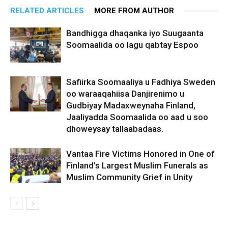
RELATED ARTICLES
MORE FROM AUTHOR
Bandhigga dhaqanka iyo Suugaanta
Soomaalida oo lagu qabtay Espoo
Safiirka Soomaaliya u Fadhiya Sweden
oo waraaqahiisa Danjirenimo u
Gudbiyay Madaxweynaha Finland,
Jaaliyadda Soomaalida oo aad u soo
dhoweysay tallaabadaas.
Vantaa Fire Victims Honored in One of
Finland’s Largest Muslim Funerals as
Muslim Community Grief in Unity