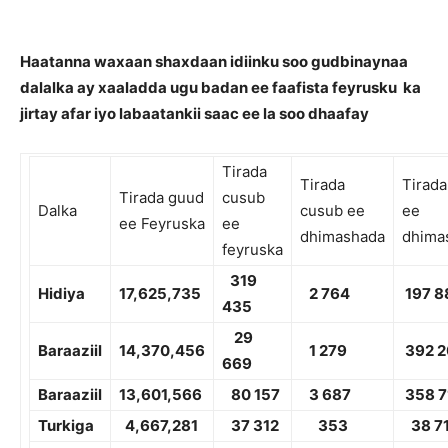
Haatanna waxaan shaxdaan idiinku soo gudbinaynaa
dalalka ay xaaladda ugu badan ee faafista feyrusku ka
jirtay afar iyo labaatankii saac ee la soo dhaafay
Tirada
Tirada
Tirad
Tirada guud
cusub
Dalka
cusub ee
ee
ee Feyruska
ee
dhimashada
dhima
feyruska
319
Hidiya
17,625,735
2 764
197 8
435
29
Baraaziil
1
4,370,456
1
279
392 
669
Baraaziil
13,601,566
80 157
3 687
358 7
Turkiga
4,667,281
3
7 312
3
53
38 7