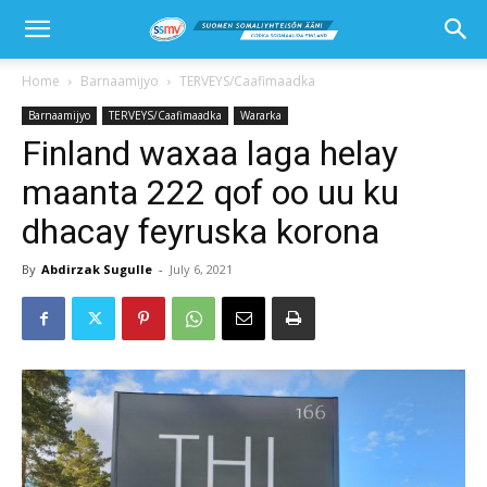
Home
Barnaamijyo
TERVEYS/Caafimaadka
Barnaamijyo
TERVEYS/Caafimaadka
Wararka
Finland waxaa laga helay
maanta 222 qof oo uu ku
dhacay feyruska korona
By
Abdirzak Sugulle
-
July 6, 2021