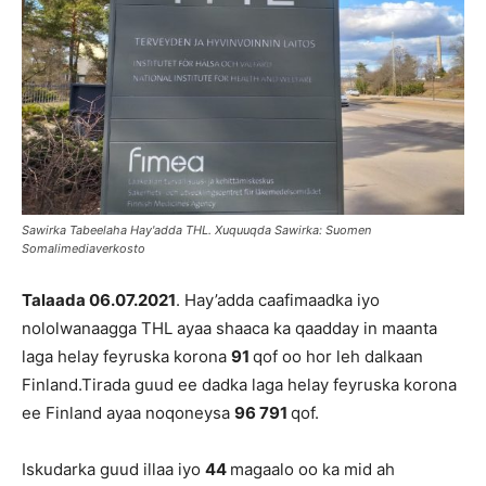
Sawirka Tabeelaha Hay'adda THL. Xuquuqda Sawirka: Suomen
Somalimediaverkosto
Talaada 06
.07.2021
. Hay’adda caafimaadka iyo
nololwanaagga THL ayaa shaaca ka qaadday in maanta
laga helay feyruska korona
91
qof oo hor leh dalkaan
Finland.Tirada guud ee dadka laga helay feyruska korona
ee Finland ayaa noqoneysa
96 791
qof.
Iskudarka guud illaa iyo
44
magaalo oo ka mid ah