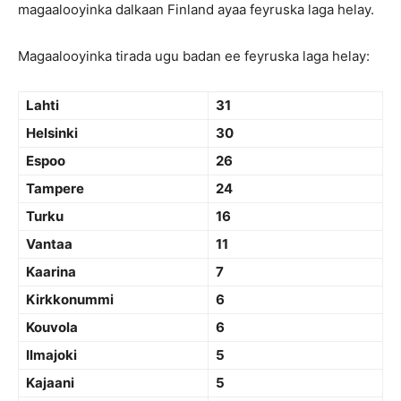
magaalooyinka dalkaan Finland ayaa feyruska laga helay.
Magaalooyinka tirada ugu badan ee feyruska laga helay:
Lahti
31
Helsinki
30
Espoo
26
Tampere
24
Turku
16
Vantaa
11
Kaarina
7
Kirkkonummi
6
Kouvola
6
Ilmajoki
5
Kajaani
5