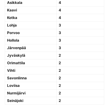
Asikkala
4
Kaavi
4
Kotka
4
Lohja
3
Porvoo
3
Hollola
3
Järvenpää
3
Jyväskylä
2
Orimattila
2
Vihti
2
Savonlinna
2
Loviisa
2
Nurmijärvi
2
Seinäjoki
2