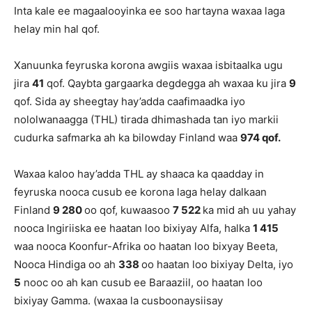
Inta kale ee magaalooyinka ee soo hartayna waxaa laga
helay min hal qof.
Xanuunka feyruska korona awgiis waxaa isbitaalka ugu
jira
41
qof. Qaybta gargaarka degdegga ah waxaa ku jira
9
qof. Sida ay sheegtay hay’adda caafimaadka iyo
nololwanaagga (THL) tirada dhimashada tan iyo markii
cudurka safmarka ah ka bilowday Finland waa
974 qof.
Waxaa kaloo hay’adda THL ay shaaca ka qaadday in
feyruska nooca cusub ee korona laga helay dalkaan
Finland
9 280
oo qof, kuwaasoo
7 522
ka mid ah uu yahay
nooca Ingiriiska ee haatan loo bixiyay Alfa, halka
1 415
waa nooca Koonfur-Afrika oo haatan loo bixyay Beeta,
Nooca Hindiga oo ah
338
oo haatan loo bixiyay Delta, iyo
5
nooc oo ah kan cusub ee Baraaziil, oo haatan loo
bixiyay Gamma. (waxaa la cusboonaysiisay