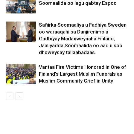
Soomaalida oo lagu qabtay Espoo
Safiirka Soomaaliya u Fadhiya Sweden
oo waraaqahiisa Danjirenimo u
Gudbiyay Madaxweynaha Finland,
Jaaliyadda Soomaalida oo aad u soo
dhoweysay tallaabadaas.
Vantaa Fire Victims Honored in One of
Finland’s Largest Muslim Funerals as
Muslim Community Grief in Unity