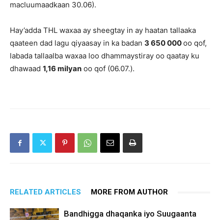
macluumaadkaan 30.06).
Hay’adda THL waxaa ay sheegtay in ay haatan tallaaka
qaateen dad lagu qiyaasay in ka badan
3
650 000
oo qof,
labada tallaalba waxaa loo dhammaystiray oo qaatay ku
dhawaad
1,16 milyan
oo qof (06.07.).
RELATED ARTICLES
MORE FROM AUTHOR
Bandhigga dhaqanka iyo Suugaanta