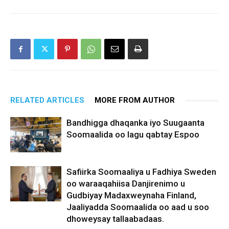
RELATED ARTICLES
MORE FROM AUTHOR
Bandhigga dhaqanka iyo Suugaanta
Soomaalida oo lagu qabtay Espoo
Safiirka Soomaaliya u Fadhiya Sweden
oo waraaqahiisa Danjirenimo u
Gudbiyay Madaxweynaha Finland,
Jaaliyadda Soomaalida oo aad u soo
dhoweysay tallaabadaas.