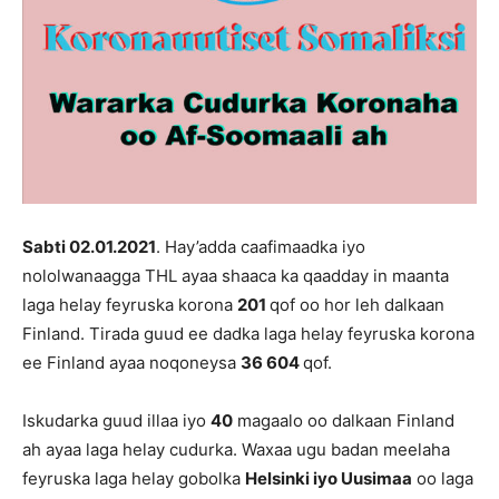
Sabti 02
.
01
.202
1
. Hay’adda caafimaadka iyo
nololwanaagga THL ayaa shaaca ka qaadday in maanta
laga helay feyruska korona
2
01
qof oo hor leh dalkaan
Finland. Tirada guud ee dadka laga helay feyruska korona
ee Finland ayaa noqoneysa
36 604
qof.
Iskudarka guud illaa iyo
40
magaalo oo dalkaan Finland
ah ayaa laga helay cudurka. Waxaa ugu badan meelaha
feyruska laga helay gobolka
Helsinki iyo Uusimaa
oo laga