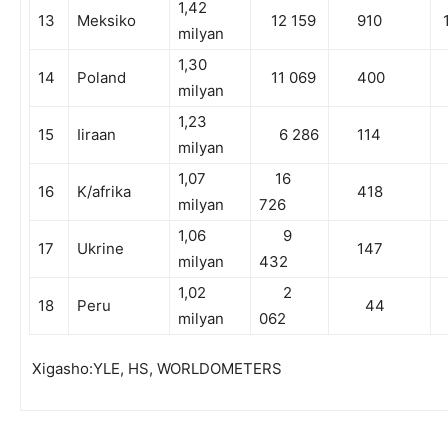
1,42
13
Meksiko
12 159
910
1
milyan
1,30
14
Poland
11 069
400
milyan
1,23
15
Iiraan
6 286
114
milyan
1,07
16
16
K/afrika
418
milyan
726
1,06
9
17
Ukrine
147
milyan
432
1,02
2
18
Peru
44
milyan
062
Xigasho:YLE, HS, WORLDOMETERS