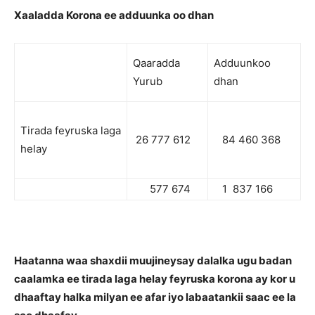
Xaaladda Korona ee adduunka oo dhan
Qaaradda
Adduunkoo
Yurub
dhan
Tirada feyruska laga
26 777 612
84 460 368
helay
577 674
1 837 166
Haatanna waa shaxdii muujineysay dalalka ugu badan
caalamka ee tirada laga helay feyruska korona ay kor u
dhaaftay halka milyan ee afar iyo labaatankii saac ee la