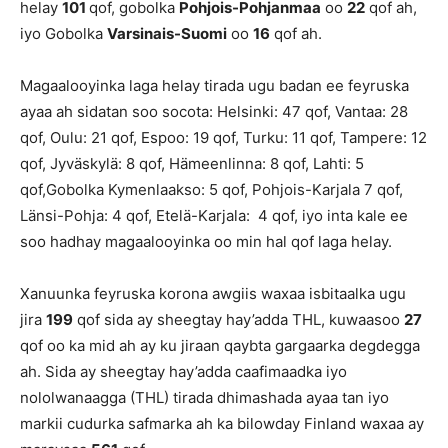
helay
101
qof, gobolka
Pohjois-Pohjanmaa
oo
22
qof ah,
iyo Gobolka
Varsinais-Suomi
oo
16
qof ah.
Magaalooyinka laga helay tirada ugu badan ee feyruska
ayaa ah sidatan soo socota: Helsinki: 47 qof, Vantaa: 28
qof, Oulu: 21 qof, Espoo: 19 qof, Turku: 11 qof, Tampere: 12
qof, Jyväskylä: 8 qof, Hämeenlinna: 8 qof, Lahti: 5
qof,Gobolka Kymenlaakso: 5 qof, Pohjois-Karjala 7 qof,
Länsi-Pohja: 4 qof, Etelä-Karjala: 4 qof, iyo inta kale ee
soo hadhay magaalooyinka oo min hal qof laga helay.
Xanuunka feyruska korona awgiis waxaa isbitaalka ugu
jira
199
qof sida ay sheegtay hay’adda THL, kuwaasoo
27
qof oo ka mid ah ay ku jiraan qaybta gargaarka degdegga
ah. Sida ay sheegtay hay’adda caafimaadka iyo
nololwanaagga (THL) tirada dhimashada ayaa tan iyo
markii cudurka safmarka ah ka bilowday Finland waxaa ay