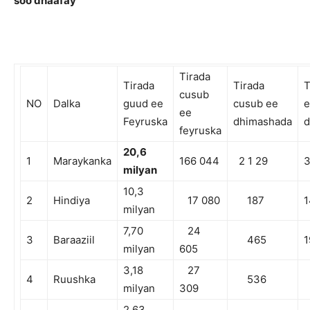
soo dhaafay
Tirada
Tirada
Tirada
T
cusub
NO
Dalka
guud ee
cusub ee
e
ee
Feyruska
dhimashada
d
feyruska
2
0,6
1
Maraykanka
166 044
2 1 29
3
milyan
10,3
2
Hindiya
17 080
187
1
milyan
7,70
24
3
Baraaziil
465
1
milyan
605
3,18
27
4
Ruushka
536
milyan
309
2,63