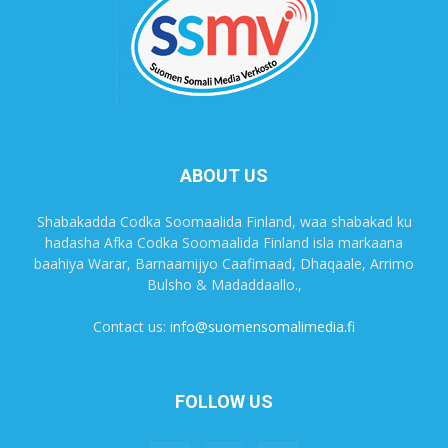
ABOUT US
Shabakadda Codka Soomaalida Finland, waa shabakad ku
hadasha Afka Codka Soomaalida Finland isla markaana
baahiya Warar, Barnaamijyo Caafimaad, Dhaqaale, Arrimo
Bulsho & Madaddaallo.,
Contact us:
info@suomensomalimedia.fi
FOLLOW US