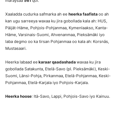
maraysaa
561
qof.
Xaaladda cudurka safmarka ah ee
heerka faafista
oo ah
kan ugu sarreeya waxaa ku jira gobollada kala ah: HUS,
Päijät-Häme, Pohjois-Pohjanmaa, Kymenlaakso, Kanta-
Häme, Varsinais-Suomi, Ahvenanmaa, Pieksämäki iyo
laba degmo oo ka tirsan Pohjanmaa oo kala ah: Korsnäs,
Mustasaari.
Heerka labaad ee
karaar qaadashada
waxaa ku jira
gobollada Satakunta, Etelä-Savo (pl. Pieksämäki), Keski-
Suomi, Länsi-Pohja, Pirkanmaa, Etelä-Pohjanmaa, Keski-
Pohjanmaa, Etelä-Karjala iyo Pohjois-Karjala.
Heerka hoose
: Itä-Savo, Lappi, Pohjois-Savo iyo Kainuu.