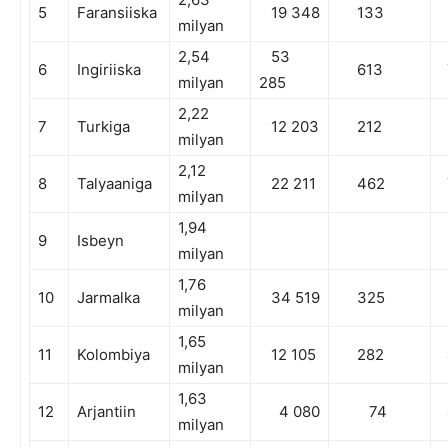
5
Faransiiska
19 348
133
milyan
2,54
53
6
Ingiriiska
613
milyan
285
2,22
7
Turkiga
12 203
212
milyan
2,12
8
Talyaaniga
22 211
462
milyan
1,94
9
Isbeyn
milyan
1,76
10
Jarmalka
34 519
325
milyan
1,65
11
Kolombiya
12 105
282
milyan
1,63
12
Arjantiin
4 080
74
milyan