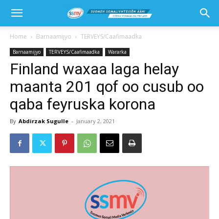
Home
Barnaamijyo
TERVEYS/Caafimaadka
Barnaamijyo
TERVEYS/Caafimaadka
Wararka
Finland waxaa laga helay
maanta 201 qof oo cusub oo
qaba feyruska korona
By
Abdirzak Sugulle
-
January 2, 2021