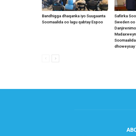
Bandhigga dhaqanka iyo Suugaanta
Safiirka So
Soomaalida oo lagu qabtay Espoo
Sweden oo 
Danjirenimo
Madaxweynah
Soomaalida
dhoweysay 
AB