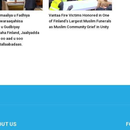
omaaliya u Fadhiya
Vantaa Fire Victims Honored in One
waraaqahiisa
of Finland’s Largest Muslim Funerals
 u Gudbiyay
as Muslim Community Grief in Unity
a Finland, Jaaliyadda
 oo aad u soo
tallaabadaas.
OUT US
F