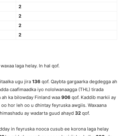
2
2
2
2
axaa laga helay. In hal qof.
taalka ugu jira
136
qof. Qaybta gargaarka degdegga ah
’adda caafimaadka iyo nololwanaagga (THL) tirada
a ah ka bilowday Finland waa
906
qof. Kaddib markii ay
oo hor leh oo u dhintay feyruska awgiis. Waxaana
a dhimashadu ay wadarta guud ahayd
32
qof.
dday in feyruska nooca cusub ee korona laga helay