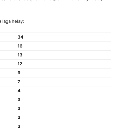
 laga helay:
34
16
13
12
9
7
4
3
3
3
3