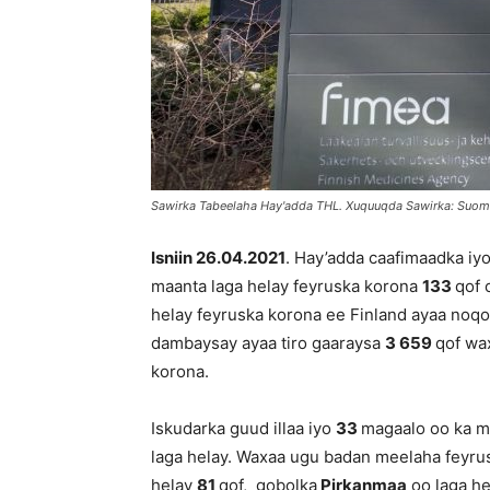
Sawirka Tabeelaha Hay'adda THL. Xuquuqda Sawirka: Suo
Isniin 26.04.
202
1
. Hay’adda caafimaadka iy
maanta laga helay feyruska korona
133
qof 
helay feyruska korona ee Finland ayaa no
dambaysay ayaa tiro gaaraysa
3 659
qof wax
korona.
Iskudarka guud illaa iyo
33
magaalo oo ka m
laga helay. Waxaa ugu badan meelaha feyru
helay
81
qof, gobolka
Pirkanmaa
oo laga h