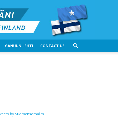
GANUUN LEHTI
CONTACT US
weets by Suomensomalim