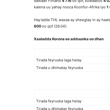
dalkaan Finland
4 716
oo qof, kuwaasoo
4 0
kalena uu yahay nooca Koonfur-Afrika iyo
1
Hay’adda THL waxaa ay sheegtay in ay haata
600
oo qof (26.04).
Xaaladda Korona ee adduunka oo dhan
Tirada feyruska laga helay
Tirada u dhimatay feyruska
Tirada feyruska laga helay
Tirada u dhimatay feyruska