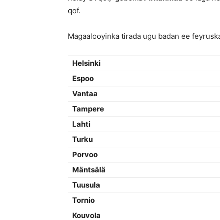
qof.
Magaalooyinka tirada ugu badan ee feyruska
Helsinki
Espoo
Vantaa
Tampere
Lahti
Turku
Porvoo
Mäntsälä
Tuusula
Tornio
Kouvola