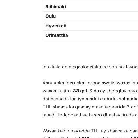
Riihimäki
Oulu
Hyvinkää
Orimattila
Inta kale ee magaalooyinka ee soo hartayna w
Xanuunka feyruska korona awgiis waxaa isbi
waxaa ku jira
33
qof. Sida ay sheegtay hay
dhimashada tan iyo markii cudurka safmark
THL shaaca ka qaaday maanta geerida 3 qof 
labadii toddobaad ee la soo dhaafay tirad
Waxaa kaloo hay’adda THL ay shaaca ka qaa