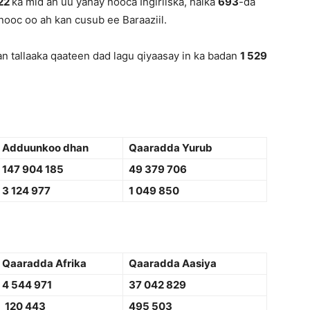
22
ka mid ah uu yahay nooca Ingiriiska, halka
693
-da
nooc oo ah kan cusub ee Baraaziil.
n tallaaka qaateen dad lagu qiyaasay in ka badan
1 529
Adduunkoo dhan
Qaaradda Yurub
147 904 185
49 379 706
3 124 977
1 049 850
Qaaradda Afrika
Qaaradda Aasiya
4 544 971
37 042 829
120 443
495 503