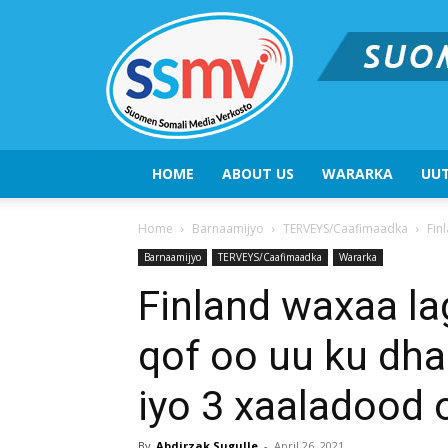
HOME
ABOUT US
WARARKA
UUT
Home
Barnaamijyo
TERVEYS/Caafimaadka
Fin
Barnaamijyo
TERVEYS/Caafimaadka
Wararka
Finland waxaa l
qof oo uu ku dha
iyo 3 xaaladood
By
Abdirzak Sugulle
-
April 26, 2021