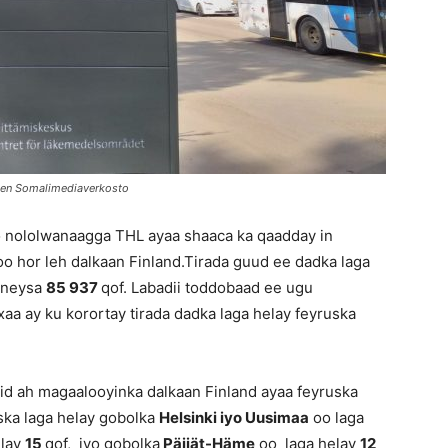
men Somalimediaverkosto
o nololwanaagga THL ayaa shaaca ka qaadday in
oo hor leh dalkaan Finland.Tirada guud ee dadka laga
qoneysa
85 937
qof. Labadii toddobaad ee ugu
aa ay ku korortay tirada dadka laga helay feyruska
id ah magaalooyinka dalkaan Finland ayaa feyruska
ska laga helay gobolka
Helsinki iyo Uusimaa
oo laga
elay
15
qof, iyo gobolka
Päijät-Häme
oo laga helay
12