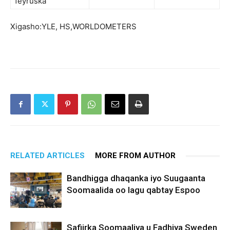
feyruska
Xigasho:YLE, HS,WORLDOMETERS
RELATED ARTICLES
MORE FROM AUTHOR
Bandhigga dhaqanka iyo Suugaanta
Soomaalida oo lagu qabtay Espoo
Safiirka Soomaaliya u Fadhiya Sweden