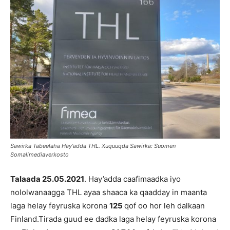
Sawirka Tabeelaha Hay'adda THL. Xuquuqda Sawirka: Suomen
Somalimediaverkosto
Talaada 25.05.2021
. Hay’adda caafimaadka iyo
nololwanaagga THL ayaa shaaca ka qaadday in maanta
laga helay feyruska korona
125
qof oo hor leh dalkaan
Finland.Tirada guud ee dadka laga helay feyruska korona