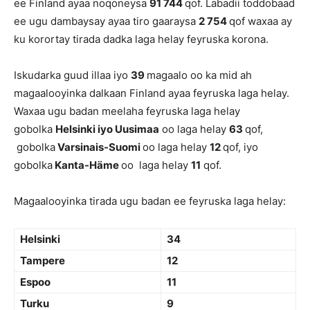
ee Finland ayaa noqoneysa
91 744
qof. Labadii toddobaad
ee ugu dambaysay ayaa tiro gaaraysa
2 754
qof waxaa ay
ku korortay tirada dadka laga helay feyruska korona.
Iskudarka guud illaa iyo
39
magaalo oo ka mid ah
magaalooyinka dalkaan Finland ayaa feyruska laga helay.
Waxaa ugu badan meelaha feyruska laga helay
gobolka
Helsinki iyo Uusimaa
oo laga helay
63
qof,
gobolka
Varsinais-Suomi
oo laga helay
12
qof, iyo
gobolka
Kanta-Häme
oo laga helay
11
qof.
Magaalooyinka tirada ugu badan ee feyruska laga helay:
Helsinki
34
Tampere
12
Espoo
11
Turku
9