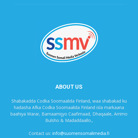
ABOUT US
Shabakadda Codka Soomaalida Finland, waa shabakad ku
hadasha Afka Codka Soomaalida Finland isla markaana
baahiya Warar, Barnaamijyo Caafimaad, Dhaqaale, Arrimo
Bulsho & Madaddaallo.,
Contact us:
info@suomensomalimedia.fi