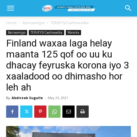
Home
Barnaamijyo
TERVEYS/Caafimaadka
Barnaamijyo
TERVEYS/Caafimaadka
Wararka
Finland waxaa laga helay
maanta 125 qof oo uu ku
dhacay feyruska korona iyo 3
xaaladood oo dhimasho hor
leh ah
By
Abdirzak Sugulle
-
May 25, 2021