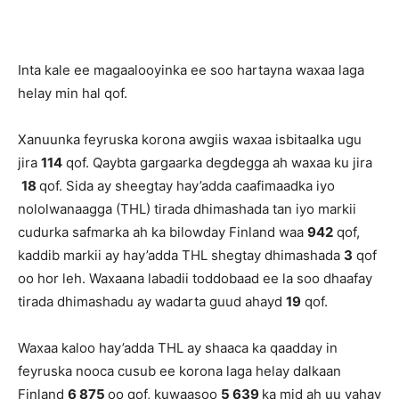
Inta kale ee magaalooyinka ee soo hartayna waxaa laga
helay min hal qof.
Xanuunka feyruska korona awgiis waxaa isbitaalka ugu
jira
114
qof. Qaybta gargaarka degdegga ah waxaa ku jira
18
qof. Sida ay sheegtay hay’adda caafimaadka iyo
nololwanaagga (THL) tirada dhimashada tan iyo markii
cudurka safmarka ah ka bilowday Finland waa
942
qof,
kaddib markii ay hay’adda THL shegtay dhimashada
3
qof
oo hor leh. Waxaana labadii toddobaad ee la soo dhaafay
tirada dhimashadu ay wadarta guud ahayd
19
qof.
Waxaa kaloo hay’adda THL ay shaaca ka qaadday in
feyruska nooca cusub ee korona laga helay dalkaan
Finland
6 875
oo qof, kuwaasoo
5 639
ka mid ah uu yahay