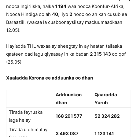
nooca Ingiriiska, halka
1 194
waa nooca Koonfur-Afrika,
Nooca Hindiga oo ah
40
, iyo
2
nooc oo ah kan cusub ee
Baraaziil. (waxaa la cusboonaysiisay macluumaadkaan
12.05).
Hay’adda THL waxaa ay sheegtay in ay haatan tallaaka
qaateen dad lagu qiyaasay in ka badan
2 315 143
oo qof
(25.05).
Xaaladda Korona ee adduunka oo dhan
Adduunkoo
Qaaradda
dhan
Yurub
Tirada feyruska
168 291 577
52 324 282
laga helay
Tirada u dhimatay
3 493 087
1 123 141