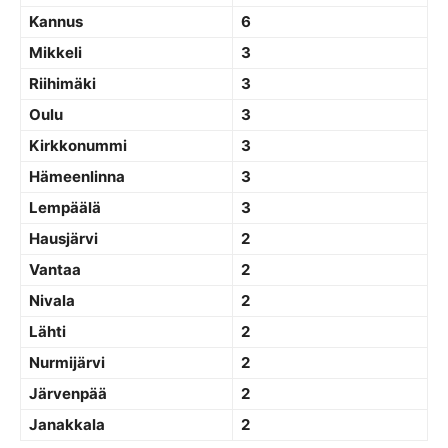
Kannus
6
Mikkeli
3
Riihimäki
3
Oulu
3
Kirkkonummi
3
Hämeenlinna
3
Lempäälä
3
Hausjärvi
2
Vantaa
2
Nivala
2
Lähti
2
Nurmijärvi
2
Järvenpää
2
Janakkala
2