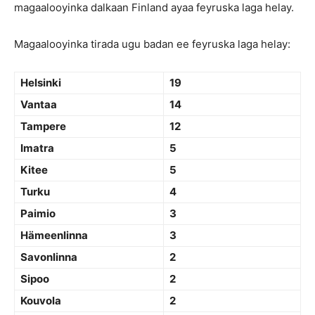
magaalooyinka dalkaan Finland ayaa feyruska laga helay.
Magaalooyinka tirada ugu badan ee feyruska laga helay:
Helsinki
19
Vantaa
14
Tampere
12
Imatra
5
Kitee
5
Turku
4
Paimio
3
Hämeenlinna
3
Savonlinna
2
Sipoo
2
Kouvola
2