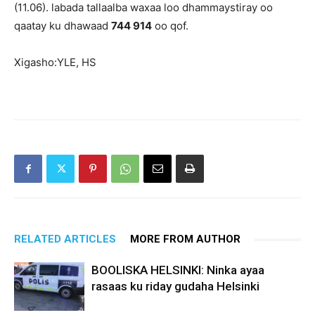
(11.06). labada tallaalba waxaa loo dhammaystiray oo
qaatay ku dhawaad
744 914
oo qof.
Xigasho:YLE, HS
RELATED ARTICLES
MORE FROM AUTHOR
BOOLISKA HELSINKI: Ninka ayaa
rasaas ku riday gudaha Helsinki