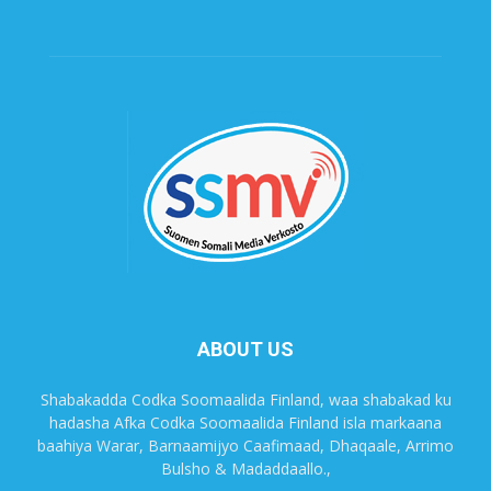
ABOUT US
Shabakadda Codka Soomaalida Finland, waa shabakad ku
hadasha Afka Codka Soomaalida Finland isla markaana
baahiya Warar, Barnaamijyo Caafimaad, Dhaqaale, Arrimo
Bulsho & Madaddaallo.,