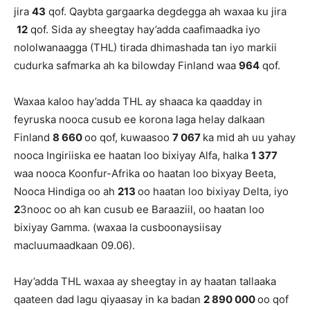
jira
43
qof. Qaybta gargaarka degdegga ah waxaa ku jira
12
qof. Sida ay sheegtay hay’adda caafimaadka iyo
nololwanaagga (THL) tirada dhimashada tan iyo markii
cudurka safmarka ah ka bilowday Finland waa
964
qof.
Waxaa kaloo hay’adda THL ay shaaca ka qaadday in
feyruska nooca cusub ee korona laga helay dalkaan
Finland
8 660
oo qof, kuwaasoo
7 067
ka mid ah uu yahay
nooca Ingiriiska ee haatan loo bixiyay Alfa, halka
1 377
waa nooca Koonfur-Afrika oo haatan loo bixyay Beeta,
Nooca Hindiga oo ah
213
oo haatan loo bixiyay Delta, iyo
2
3nooc oo ah kan cusub ee Baraaziil, oo haatan loo
bixiyay Gamma. (waxaa la cusboonaysiisay
macluumaadkaan 09.06).
Hay’adda THL waxaa ay sheegtay in ay haatan tallaaka
qaateen dad lagu qiyaasay in ka badan
2 890 000
oo qof