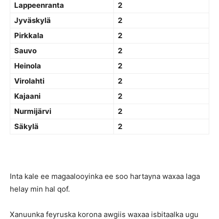
Lappeenranta
2
Jyväskylä
2
Pirkkala
2
Sauvo
2
Heinola
2
Virolahti
2
Kajaani
2
Nurmijärvi
2
Säkylä
2
Inta kale ee magaalooyinka ee soo hartayna waxaa laga
helay min hal qof.
Xanuunka feyruska korona awgiis waxaa isbitaalka ugu