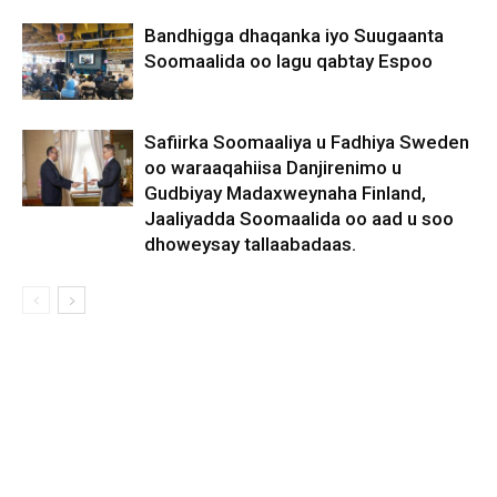
Bandhigga dhaqanka iyo Suugaanta
Soomaalida oo lagu qabtay Espoo
Safiirka Soomaaliya u Fadhiya Sweden
oo waraaqahiisa Danjirenimo u
Gudbiyay Madaxweynaha Finland,
Jaaliyadda Soomaalida oo aad u soo
dhoweysay tallaabadaas.