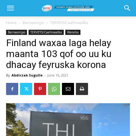
Home
Barnaamijyo
TERVEYS/Caafimaadka
Barnaamijyo
TERVEYS/Caafimaadka
Wararka
Finland waxaa laga helay
maanta 103 qof oo uu ku
dhacay feyruska korona
By
Abdirzak Sugulle
-
June 16, 2021