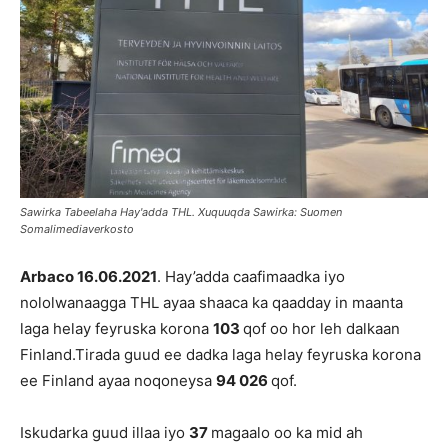
Sawirka Tabeelaha Hay'adda THL. Xuquuqda Sawirka: Suomen
Somalimediaverkosto
Arbac
o
16.06.2021
. Hay’adda caafimaadka iyo
nololwanaagga THL ayaa shaaca ka qaadday in maanta
laga helay feyruska korona
103
qof oo hor leh dalkaan
Finland.Tirada guud ee dadka laga helay feyruska korona
ee Finland ayaa noqoneysa
94 026
qof.
Iskudarka guud illaa iyo
37
magaalo oo ka mid ah