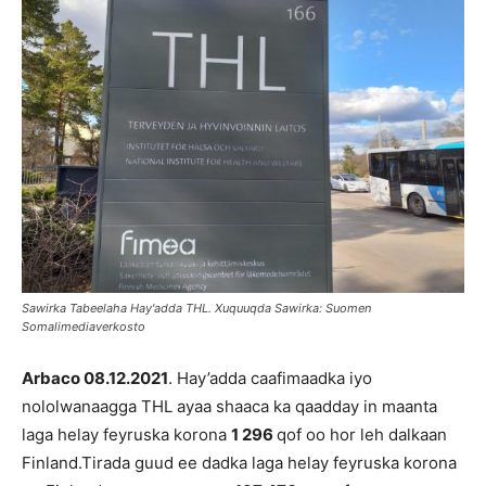
Sawirka Tabeelaha Hay'adda THL. Xuquuqda Sawirka: Suomen
Somalimediaverkosto
Arbaco 08.12.2021
. Hay’adda caafimaadka iyo
nololwanaagga THL ayaa shaaca ka qaadday in maanta
laga helay feyruska korona
1 296
qof oo hor leh dalkaan
Finland.Tirada guud ee dadka laga helay feyruska korona