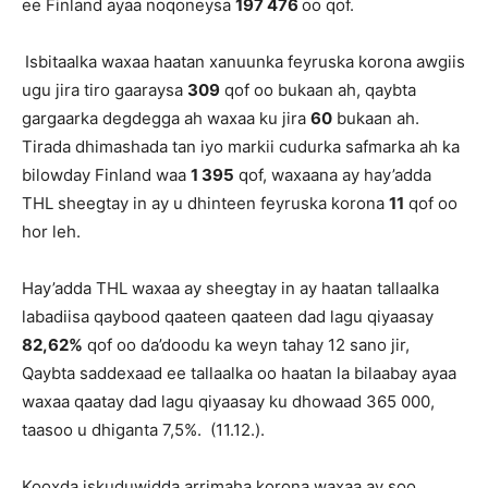
ee Finland ayaa noqoneysa
197 476
oo qof.
Isbitaalka waxaa haatan xanuunka feyruska korona awgiis
ugu jira tiro gaaraysa
309
qof oo bukaan ah, qaybta
gargaarka degdegga ah waxaa ku jira
60
bukaan ah.
Tirada dhimashada tan iyo markii cudurka safmarka ah ka
bilowday Finland waa
1 395
qof, waxaana ay hay’adda
THL sheegtay in ay u dhinteen feyruska korona
11
qof oo
hor leh.
Hay’adda THL waxaa ay sheegtay in ay haatan tallaalka
labadiisa qaybood qaateen qaateen dad lagu qiyaasay
82,62%
qof oo da’doodu ka weyn tahay 12 sano jir,
Qaybta saddexaad ee tallaalka oo haatan la bilaabay ayaa
waxaa qaatay dad lagu qiyaasay ku dhowaad 365 000,
taasoo u dhiganta 7,5%. (11.12.).
Kooxda iskuduwidda arrimaha korona waxaa ay soo