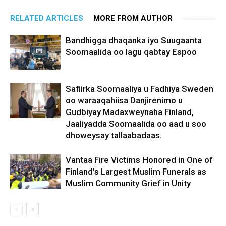
RELATED ARTICLES
MORE FROM AUTHOR
Bandhigga dhaqanka iyo Suugaanta
Soomaalida oo lagu qabtay Espoo
Safiirka Soomaaliya u Fadhiya Sweden
oo waraaqahiisa Danjirenimo u
Gudbiyay Madaxweynaha Finland,
Jaaliyadda Soomaalida oo aad u soo
dhoweysay tallaabadaas.
Vantaa Fire Victims Honored in One of
Finland’s Largest Muslim Funerals as
Muslim Community Grief in Unity