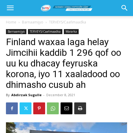
Home
Barnaamijyo
TERVEYS/Caafimaadka
Barnaamijyo
TERVEYS/Caafimaadka
Wararka
Finland waxaa laga helay
Jimcihii kaddib 1 296 qof oo
uu ku dhacay feyruska
korona, iyo 11 xaaladood oo
dhimasho cusub ah
By
Abdirzak Sugulle
-
December 8, 2021