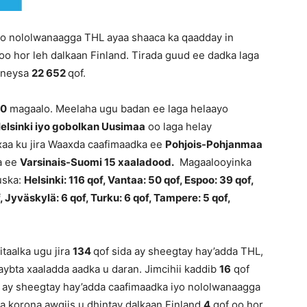
yo nololwanaagga THL ayaa shaaca ka qaadday in
oo hor leh dalkaan Finland. Tirada guud ee dadka laga
qoneysa
22 652
qof.
0
magaalo. Meelaha ugu badan ee laga helaayo
elsinki iyo gobolkan Uusimaa
oo laga helay
xaa ku jira Waaxda caafimaadka ee
Pohjois-Pohjanmaa
a ee
Varsinais-Suomi 15 xaaladood.
Magaalooyinka
uska:
Helsinki:
116
qof, Vantaa:
50 qof, Espoo:
39 qof
,
, Jyväskylä: 6 qof, Turku: 6 qof, Tampere: 5 qof,
taalka ugu jira
134
qof sida ay sheegtay hay’adda THL,
qaybta xaaladda aadka u daran. Jimcihii kaddib
16
qof
da ay sheegtay hay’adda caafimaadka iyo nololwanaagga
ka korona awgiis u dhintay dalkaan Finland
4
qof oo hor