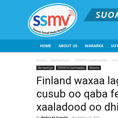
HOME
ABOUT US
WARARKA
UUT
Home
Barnaamijyo
TERVEYS/Caafimaadka
Fin
Barnaamijyo
TERVEYS/Caafimaadka
Wararka
Finland waxaa la
cusub oo qaba fe
xaaladood oo dh
By
Abdirzak Sugulle
-
November 25, 2020