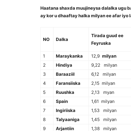
Haatana shaxda muujineysa dalalka ugu ba
ay kor u dhaaftay halka milyan ee afar iyo 
Tirada guud ee
NO
Dalka
Feyruska
1
Maraykanka
12,9
milyan
2
Hindiya
9,22 milyan
3
Baraaziil
6,12 milyan
4
Faransiiska
2,15 milyan
5
Ruushka
2,13 myan
6
Spain
1,61 milyan
7
Ingiriiska
1,53 milyan
8
Talyaaniga
1,45 milyan
9
Arjantiin
1,38 milyan