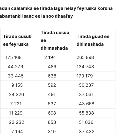
dan caalamka ee tirada laga helay feyruska korona
labaatankii saac ee la soo dhaafay
Tirada cusub
Tirada cusub
Tirada guud ee
ee
ee feyruska
dhimashada
dhimashada
175 168
2 194
265 898
44 276
489
134 743
33 445
638
170 179
9 155
592
50 237
24 226
491
37 031
7 221
537
43 668
11 229
608
55 838
23 232
853
51 036
7 164
310
37 432