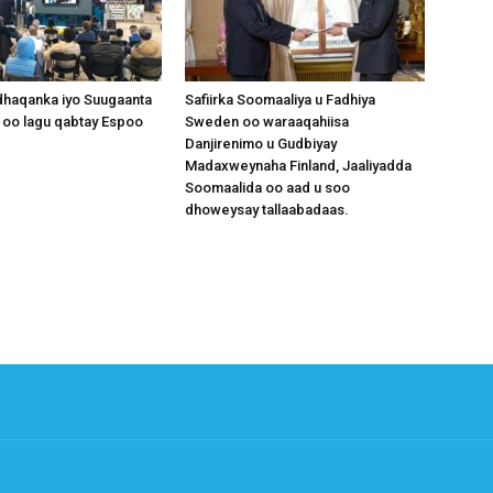
dhaqanka iyo Suugaanta
Safiirka Soomaaliya u Fadhiya
 oo lagu qabtay Espoo
Sweden oo waraaqahiisa
Danjirenimo u Gudbiyay
Madaxweynaha Finland, Jaaliyadda
Soomaalida oo aad u soo
dhoweysay tallaabadaas.