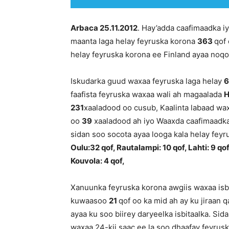
Arbaca 25.11.2012
. Hay’adda caafimaadka i
maanta laga helay feyruska korona
363
qof 
helay feyruska korona ee Finland ayaa no
Iskudarka guud waxaa feyruska laga helay
6
faafista feyruska waxaa wali ah magaalada
H
231
xaaladood oo cusub, Kaalinta labaad wa
oo
39
xaaladood ah iyo Waaxda caafimaadk
sidan soo socota ayaa looga kala helay feyr
Oulu:32 qof, Rautalampi: 10 qof, Lahti: 9 qof
Kouvola: 4 qof,
Xanuunka feyruska korona awgiis waxaa isbi
kuwaasoo
21
qof oo ka mid ah ay ku jiraan 
ayaa ku soo biirey daryeelka isbitaalka. Si
waxaa 24-kii saac ee la soo dhaafay feyrus