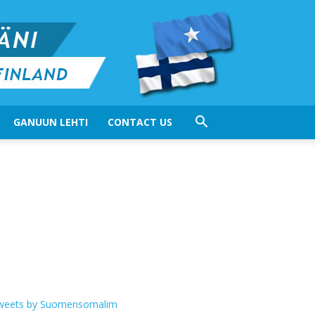
GANUUN LEHTI
CONTACT US
weets by Suomensomalim