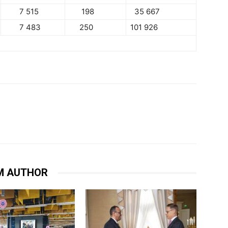
7 515
198
35 667
7 483
250
101 926
M AUTHOR