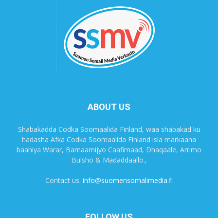
ABOUT US
Shabakadda Codka Soomaalida Finland, waa shabakad ku
hadasha Afka Codka Soomaalida Finland isla markaana
baahiya Warar, Barnaamijyo Caafimaad, Dhaqaale, Arrimo
Bulsho & Madaddaallo.,
Contact us:
info@suomensomalimedia.fi
FOLLOW US