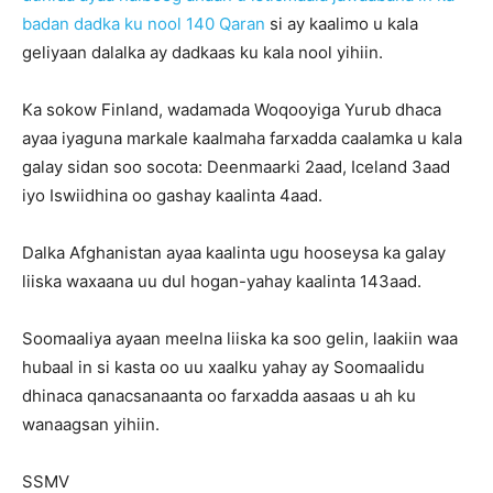
badan dadka ku nool 140 Qaran
si ay kaalimo u kala
geliyaan dalalka ay dadkaas ku kala nool yihiin.
Ka sokow Finland, wadamada Woqooyiga Yurub dhaca
ayaa iyaguna markale kaalmaha farxadda caalamka u kala
galay sidan soo socota: Deenmaarki 2aad, Iceland 3aad
iyo Iswiidhina oo gashay kaalinta 4aad.
Dalka Afghanistan ayaa kaalinta ugu hooseysa ka galay
liiska waxaana uu dul hogan-yahay kaalinta 143aad.
Soomaaliya ayaan meelna liiska ka soo gelin, laakiin waa
hubaal in si kasta oo uu xaalku yahay ay Soomaalidu
dhinaca qanacsanaanta oo farxadda aasaas u ah ku
wanaagsan yihiin.
SSMV