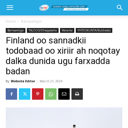
Home
Barnaamijyo
Barnaamijyo
TALOUS/Dhaqaalaha
Wararka
YHTEISKUNTA/Bulshada)
Finland oo sannadkii
todobaad oo xiriir ah noqotay
dalka dunida ugu farxadda
badan
By
Website Editor
-
March 21, 2024