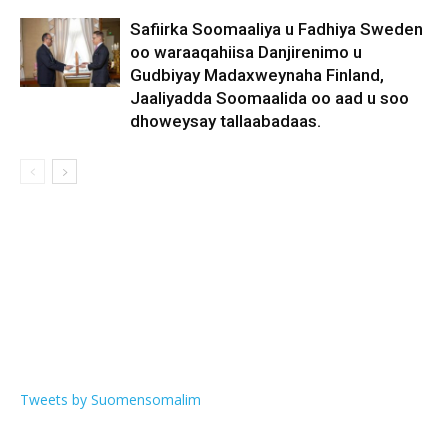
Safiirka Soomaaliya u Fadhiya Sweden
oo waraaqahiisa Danjirenimo u
Gudbiyay Madaxweynaha Finland,
Jaaliyadda Soomaalida oo aad u soo
dhoweysay tallaabadaas.
Tweets by Suomensomalim