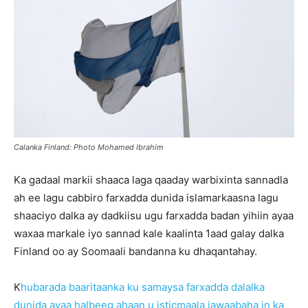
Calanka Finland: Photo Mohamed Ibrahim
Ka gadaal markii shaaca laga qaaday warbixinta sannadla
ah ee lagu cabbiro farxadda dunida islamarkaasna lagu
shaaciyo dalka ay dadkiisu ugu farxadda badan yihiin ayaa
waxaa markale iyo sannad kale kaalinta 1aad galay dalka
Finland oo ay Soomaali bandanna ku dhaqantahay.
K
hubarada baaritaanka ku samaysa farxadda dalalka
dunida ayaa halbeeg ahaan u isticmaala jawaabaha in ka