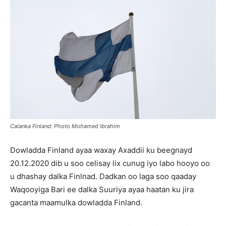
Calanka Finland: Photo Mohamed Ibrahim
Dowladda Finland ayaa waxay Axaddii ku beegnayd
20.12.2020 dib u soo celisay lix cunug iyo labo hooyo oo
u dhashay dalka Finlnad. Dadkan oo laga soo qaaday
Waqooyiga Bari ee dalka Suuriya ayaa haatan ku jira
gacanta maamulka dowladda Finland.