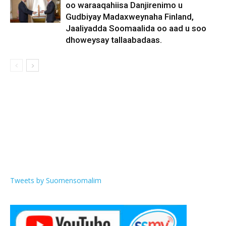
oo waraaqahiisa Danjirenimo u
Gudbiyay Madaxweynaha Finland,
Jaaliyadda Soomaalida oo aad u soo
dhoweysay tallaabadaas.
Tweets by Suomensomalim