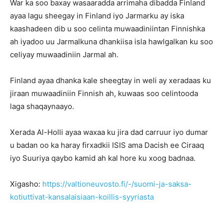
War ka soo baxay wasaaradda arrimaha dibadda Finland
ayaa lagu sheegay in Finland iyo Jarmarku ay iska
kaashadeen dib u soo celinta muwaadiniintan Finnishka
ah iyadoo uu Jarmalkuna dhankiisa isla hawlgalkan ku soo
celiyay muwaadiniin Jarmal ah.
Finland ayaa dhanka kale sheegtay in weli ay xeradaas ku
jiraan muwaadiniin Finnish ah, kuwaas soo celintooda
laga shaqaynaayo.
Xerada Al-Holli ayaa waxaa ku jira dad carruur iyo dumar
u badan oo ka haray firxadkii ISIS ama Dacish ee Ciraaq
iyo Suuriya qaybo kamid ah kal hore ku xoog badnaa.
Xigasho:
https://valtioneuvosto.fi/-/suomi-ja-saksa-
kotiuttivat-kansalaisiaan-koillis-syyriasta