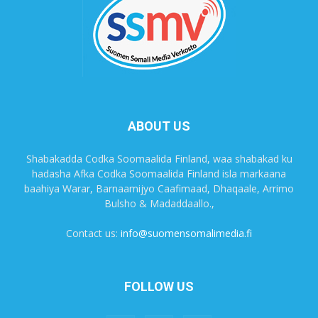
ABOUT US
Shabakadda Codka Soomaalida Finland, waa shabakad ku
hadasha Afka Codka Soomaalida Finland isla markaana
baahiya Warar, Barnaamijyo Caafimaad, Dhaqaale, Arrimo
Bulsho & Madaddaallo.,
Contact us:
info@suomensomalimedia.fi
FOLLOW US