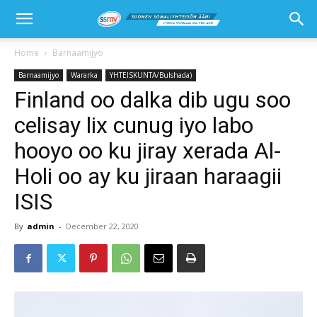
Home
Barnaamijyo
Barnaamijyo
Wararka
YHTEISKUNTA/Bulshada)
Finland oo dalka dib ugu soo
celisay lix cunug iyo labo
hooyo oo ku jiray xerada Al-
Holi oo ay ku jiraan haraagii
ISIS
By
admin
-
December 22, 2020