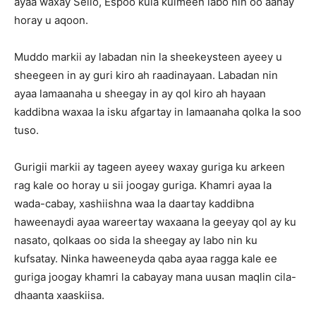
ayaa waxay Sello, Espoo kula kulmeen labo nin oo aanay
horay u aqoon.
Muddo markii ay labadan nin la sheekeysteen ayeey u
sheegeen in ay guri kiro ah raadinayaan. Labadan nin
ayaa lamaanaha u sheegay in ay qol kiro ah hayaan
kaddibna waxaa la isku afgartay in lamaanaha qolka la soo
tuso.
Gurigii markii ay tageen ayeey waxay guriga ku arkeen
rag kale oo horay u sii joogay guriga. Khamri ayaa la
wada-cabay, xashiishna waa la daartay kaddibna
haweenaydi ayaa wareertay waxaana la geeyay qol ay ku
nasato, qolkaas oo sida la sheegay ay labo nin ku
kufsatay. Ninka haweeneyda qaba ayaa ragga kale ee
guriga joogay khamri la cabayay mana uusan maqlin cila-
dhaanta xaaskiisa.