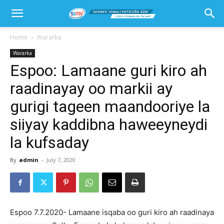
Home
Wararka
Wararka
Espoo: Lamaane guri kiro ah
raadinayay oo markii ay
gurigi tageen maandooriye la
siiyay kaddibna haweeyneydi
la kufsaday
By
admin
-
July 7, 2020
Espoo 7.7.2020- Lamaane isqaba oo guri kiro ah raadinaya