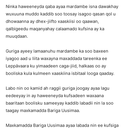
Ninka haweeneyda qaba ayaa mardambe isna dawakhay
wuxuuna muddo kaddib soo toosay isagoo qasan qol u
dhowaanna ay dhex-jiifto xaaskiisi oo qaawan,
qalbigeedu maqanyahay calaamado kufsina ay ka
muuqdaan.
Guriga ayeey lamaanuhu mardambe ka soo baxeen
iyagoo aad u liita waxayna maxaddada tareenka ee
Leppävaara ku yimaadeen caga-jiid, halkaas oo ay
booliska kula kulmeen xaaskiina isbitaal looga qaaday.
Labo nin oo kamid ah raggii guriga joogay ayaa lagu
eedeeyay in ay haweeneyda kufsadeen waxaana
baaritaan boolisku sameeyay kaddib labadii nin la soo
taagay maxkamadda Bariga Uusimaa.
Maxkamadda Bariga Uusimaa ayaa labada nin ee kufsiga