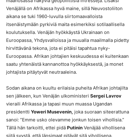
maanosassa näkyviä geopoliittisia intressejä. Lisäksi
Venäjällä on Afrikassa hyvä maine, sillä Neuvostoliiton
aikana se tuki 1960-luvulla siirtomaavalloista
itsenäistymään pyrkiviä maita esimerkiksi sotilaallisella
koulutuksella. Venäjän hyökkäystä Ukrainaan on
Euroopassa, Yhdysvalloissa ja muualla maailmalla pidetty
hirvittävänä tekona, jota ei pitäisi tapahtua nyky-
Euroopassa. Afrikan johtajien keskuudessa ei kuitenkaan
saatu yhtenäistä kannanottoa hyökkäyksestä, ja monet
johtajista pitäytyvät neutraaleina.
Sodan aikana on kuultu erilaisia puheita Afrikan johtajilta
sen jälkeen, kun Venäjän ulkoministeri
Sergei Lavrov
vieraili Afrikassa ja tapasi muun muassa Ugandan
presidentti
Yoweri Musevenin,
joka suoraan siteerattuna
sanoi: ”Emme usko olevamme jonkun toisen vihollisia.”
Tällä hän tarkoitti, ettei pidä
Putinin
Venäjää vihollisena
siitä syystä, että länsimaat pitävät sitä vihollisena.