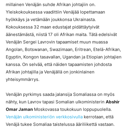
millainen Venäjän suhde Afrikan johtajiin on.
Yleiskokouksessa vaadittiin Venäjää lopettamaan
hyökkäys ja vetämään joukkonsa Ukrainasta.
Kokouksessa 32 maan edustajat pidättäytyivät
äänestämästä, niistä 17 oli Afrikan maita. Tätä edelsivät
Venäjän Sergei Lavrovin tapaamiset muun muassa
Angolan, Botswanan, Swazimaan, Eritrean, Etelä-Afrikan,
Egyptin, Kongon tasavallan, Ugandan ja Etiopian johtajien
kanssa. On selvää, että näiden tapaamisten johdosta
Afrikan johtajilla ja Venäjällä on jonkinlainen
yhteisymmärrys.
Venäjän pyrkimys saada jalansija Somaliassa on myös
nähty, kun Lavrov tapasi Somalian ulkoministerin
Abshir
Omar Jaman
Moskovassa toukokuun loppupuolella.
Venäjän ulkoministeriön verkkosivulla
kerrotaan, että
Venäjä tukee Somaliaa taistelussa ääriliikettä vastaan.