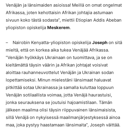
Venäjän ja länsimaiden asioissa! Meillä on omat ongelmat
Afrikassa, joten kehottaisin Afrikan johtajia astumaan
sivuun koko tästä sodasta”, miettii Etiopian Addis Abeban
yliopiston opiskelija
Meskerem
.
– Nairobin Kenyatta-yliopiston opiskelija
Joseph
on sitä
mieltä, että on korkea aika tukea Venäjää Afrikassa.
”Venäjän hyökkäys Ukrainaan on tuomittava, ja se on
kieltämättä täysin väärin ja Afrikan johtajat voisivat
aloittaa rauhanneuvottelut Venäjän ja Ukrainan sodan
lopettamiseksi. Minun mielestäni länsimaat haluavat
pitkittää sotaa Ukrainassa ja samalla kuluttaa loppuun
Venäjän sotilaallista voimaa, jotta Venäjä haurastuisi,
jonka seurauksena se joutuisi hajoamistilaan. Tämän
jälkeen maailma olisi täysin riippuvainen länsimaisista,
sillä Venäjä on nykyisessä maailmanjärjestyksessä ainoa
maa, joka pystyy haastamaan länsimaita”, Joseph väittää.