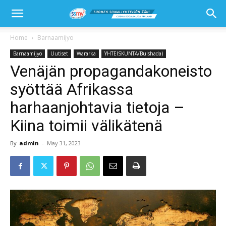
Home
Barnaamijyo
Barnaamijyo
Uutiset
Wararka
YHTEISKUNTA/Bulshada)
Venäjän propagandakoneisto
syöttää Afrikassa
harhaanjohtavia tietoja –
Kiina toimii välikätenä
By
admin
-
May 31, 2023