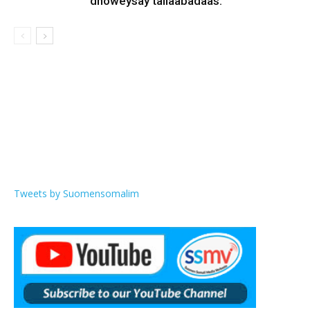
dhoweysay tallaabadaas.
Tweets by Suomensomalim