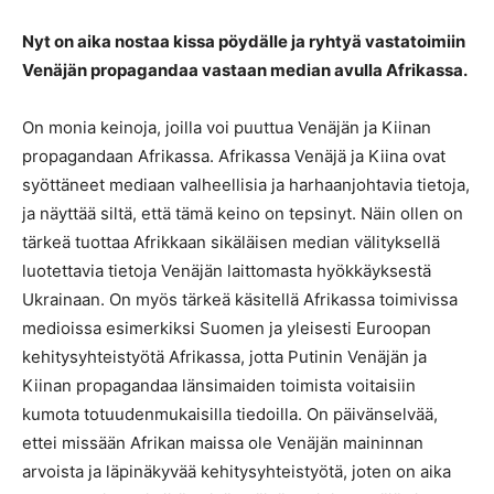
Nyt on aika nostaa kissa pöydälle ja ryhtyä vastatoimiin
Venäjän propagandaa vastaan median avulla Afrikassa.
On monia keinoja, joilla voi puuttua Venäjän ja Kiinan
propagandaan Afrikassa. Afrikassa Venäjä ja Kiina ovat
syöttäneet mediaan valheellisia ja harhaanjohtavia tietoja,
ja näyttää siltä, että tämä keino on tepsinyt. Näin ollen on
tärkeä tuottaa Afrikkaan sikäläisen median välityksellä
luotettavia tietoja Venäjän laittomasta hyökkäyksestä
Ukrainaan. On myös tärkeä käsitellä Afrikassa toimivissa
medioissa esimerkiksi Suomen ja yleisesti Euroopan
kehitysyhteistyötä Afrikassa, jotta Putinin Venäjän ja
Kiinan propagandaa länsimaiden toimista voitaisiin
kumota totuudenmukaisilla tiedoilla. On päivänselvää,
ettei missään Afrikan maissa ole Venäjän maininnan
arvoista ja läpinäkyvää kehitysyhteistyötä, joten on aika