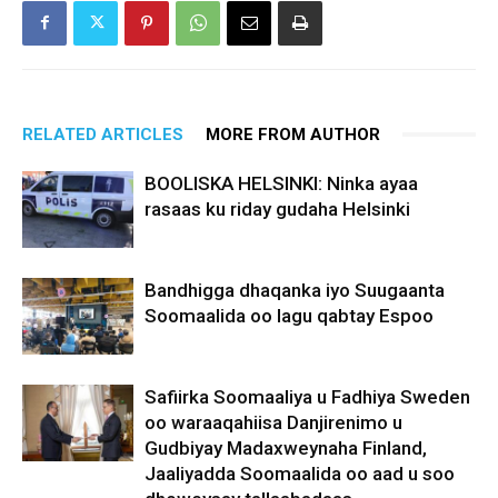
RELATED ARTICLES
MORE FROM AUTHOR
BOOLISKA HELSINKI: Ninka ayaa
rasaas ku riday gudaha Helsinki
Bandhigga dhaqanka iyo Suugaanta
Soomaalida oo lagu qabtay Espoo
Safiirka Soomaaliya u Fadhiya Sweden
oo waraaqahiisa Danjirenimo u
Gudbiyay Madaxweynaha Finland,
Jaaliyadda Soomaalida oo aad u soo