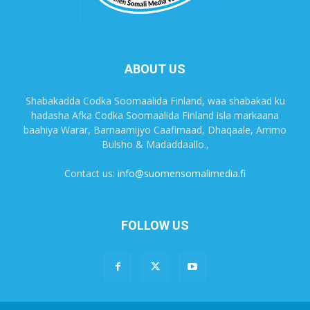
ABOUT US
Shabakadda Codka Soomaalida Finland, waa shabakad ku
hadasha Afka Codka Soomaalida Finland isla markaana
baahiya Warar, Barnaamijyo Caafimaad, Dhaqaale, Arrimo
Bulsho & Madaddaallo.,
Contact us:
info@suomensomalimedia.fi
FOLLOW US