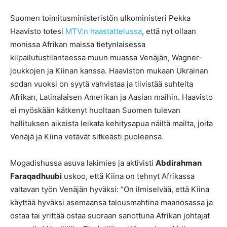
Suomen toimitusministeristön ulkoministeri Pekka
Haavisto totesi
MTV:n haastattelussa
, että nyt ollaan
monissa Afrikan maissa tietynlaisessa
kilpailutustilanteessa muun muassa Venäjän, Wagner-
joukkojen ja Kiinan kanssa. Haaviston mukaan Ukrainan
sodan vuoksi on syytä vahvistaa ja tiivistää suhteita
Afrikan, Latinalaisen Amerikan ja Aasian maihin. Haavisto
ei myöskään kätkenyt huoltaan Suomen tulevan
hallituksen aikeista leikata kehitysapua näiltä mailta, joita
Venäjä ja Kiina vetävät sitkeästi puoleensa.
Mogadishussa asuva lakimies ja aktivisti
Abdirahman
Faraqadhuubi
uskoo, että Kiina on tehnyt Afrikassa
valtavan työn Venäjän hyväksi: ”On ilmiselvää, että Kiina
käyttää hyväksi asemaansa talousmahtina maanosassa ja
ostaa tai yrittää ostaa suoraan sanottuna Afrikan johtajat