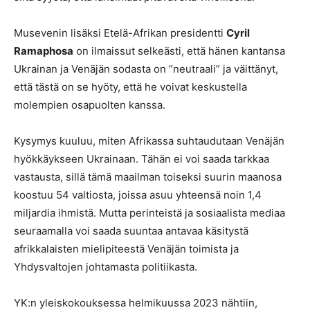
Musevenin lisäksi Etelä-Afrikan presidentti
Cyril
Ramaphosa
on ilmaissut selkeästi, että hänen kantansa
Ukrainan ja Venäjän sodasta on ”neutraali” ja väittänyt,
että tästä on se hyöty, että he voivat keskustella
molempien osapuolten kanssa.
Kysymys kuuluu, miten Afrikassa suhtaudutaan Venäjän
hyökkäykseen Ukrainaan. Tähän ei voi saada tarkkaa
vastausta, sillä tämä maailman toiseksi suurin maanosa
koostuu 54 valtiosta, joissa asuu yhteensä noin 1,4
miljardia ihmistä. Mutta perinteistä ja sosiaalista mediaa
seuraamalla voi saada suuntaa antavaa käsitystä
afrikkalaisten mielipiteestä Venäjän toimista ja
Yhdysvaltojen johtamasta politiikasta.
YK:n yleiskokouksessa helmikuussa 2023 nähtiin,