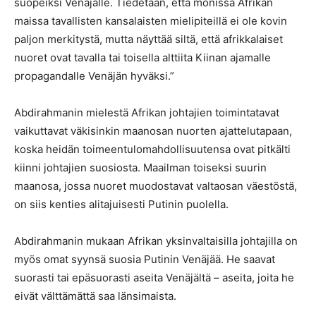
suopeiksi Venäjälle. Tiedetään, että monissa Afrikan
maissa tavallisten kansalaisten mielipiteillä ei ole kovin
paljon merkitystä, mutta näyttää siltä, että afrikkalaiset
nuoret ovat tavalla tai toisella alttiita Kiinan ajamalle
propagandalle Venäjän hyväksi.”
Abdirahmanin mielestä Afrikan johtajien toimintatavat
vaikuttavat väkisinkin maanosan nuorten ajattelutapaan,
koska heidän toimeentulomahdollisuutensa ovat pitkälti
kiinni johtajien suosiosta. Maailman toiseksi suurin
maanosa, jossa nuoret muodostavat valtaosan väestöstä,
on siis kenties alitajuisesti Putinin puolella.
Abdirahmanin mukaan Afrikan yksinvaltaisilla johtajilla on
myös omat syynsä suosia Putinin Venäjää. He saavat
suorasti tai epäsuorasti aseita Venäjältä – aseita, joita he
eivät välttämättä saa länsimaista.