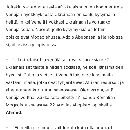
Joitakin varteenotettavia afrikkalaisnuorten kommentteja
Venäjän hyökkäyksestä Ukrainaan on saatu kysymällä
heiltä, miksi Venäjä hyökkäsi Ukrainaan ja voittaako
Venäjä sodan. Nuoret, joille kysymyksiä esitettiin,
opiskelevat Mogadishussa, Addis Abebassa ja Nairobissa
sijaitsevissa yliopistoissa.
– ”Ukrainalaiset ja venäläiset ovat sisaruksia eikä
ukrainalaiset taistele niiden sodassa, ne sotii länsimaiden
hyväksi. Putin ja yleisesti Venäjä taistelee länsimaita
vastaan, maita, jotka ovat tyhjentäneet Afrikan resurssit ja
aiheuttaneet kurjuutta maanosassa. Olen varma, että
Venäjä voittaa, vaikka sota pitkittyisi”, sanoo Somalian
Mogadishussa asuva 22-vuotias yliopisto-opiskelija
Ahmed
.
– ”Ei meillä ole muuta vaihtoehto kuin olla neutraali