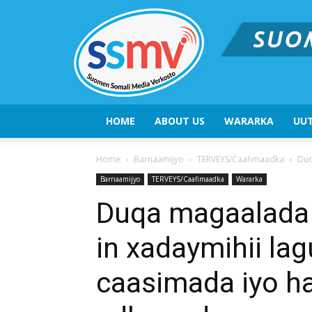
HOME
ABOUT US
WARARKA
UUT
Home
Barnaamijyo
TERVEYS/Caafimaadka
Duq
Barnaamijyo
TERVEYS/Caafimaadka
Wararka
Duqa magaalada 
in xadaymihii la
caasimada iyo ha