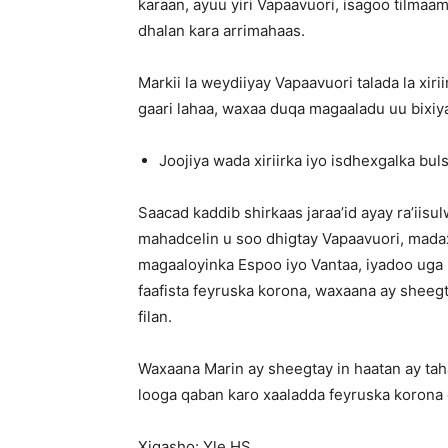
karaan, ayuu yiri Vapaavuori, isagoo tilma
dhalan kara arrimahaas.
Markii la weydiiyay Vapaavuori talada la xir
gaari lahaa, waxaa duqa magaaladu uu bixiy
Joojiya wada xiriirka iyo isdhexgalka bul
Saacad kaddib shirkaas jaraa’id ayay ra’iis
mahadcelin u soo dhigtay Vapaavuori, mad
magaaloyinka Espoo iyo Vantaa, iyadoo ug
faafista feyruska korona, waxaana ay sheeg
filan.
Waxaana Marin ay sheegtay in haatan ay ta
looga qaban karo xaaladda feyruska korona 
Xigasho: Yle,HS