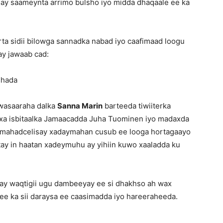
amay saameynta arrimo bulsho iyo midda dhaqaale ee ka
iirta sidii bilowga sannadka nabad iyo caafimaad loogu
ay jawaab cad:
shada
ulwasaaraha dalka
Sanna Marin
barteeda tiwiiterka
axa isbitaalka Jamaacadda Juha Tuominen iyo madaxda
a mahadcelisay xadaymahan cusub ee looga hortagaayo
tay in haatan xadeymuhu ay yihiin kuwo xaaladda ku
hay waqtigii ugu dambeeyay ee si dhakhso ah wax
ee ka sii daraysa ee caasimadda iyo hareeraheeda.