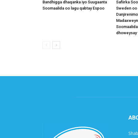
Bandhigga dhaqanka iyo Suugaanta
Safiirka So
Soomaalida oo lagu qabtay Espoo
Sweden oo 
Danjirenimo
Madaxweynah
Soomaalida
dhoweysay 
AB
Shab