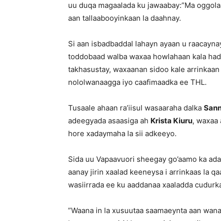
uu duqa magaalada ku jawaabay:”Ma oggolaa
aan tallaabooyinkaan la daahnay.
Si aan isbadbaddal lahayn ayaan u raacayna
toddobaad walba waxaa howlahaan kala had
takhasustay, waxaanan sidoo kale arrinkaan
nololwanaagga iyo caafimaadka ee THL.
Tusaale ahaan ra’iisul wasaaraha dalka
Sann
adeegyada asaasiga ah
Krista Kiuru
, waxaa
hore xadaymaha la sii adkeeyo.
Sida uu Vapaavuori sheegay go’aamo ka adag
aanay jirin xaalad keeneysa i arrinkaas la 
wasiirrada ee ku aaddanaa xaaladda cudurk
”Waana in la xusuutaa saamaeynta aan wan