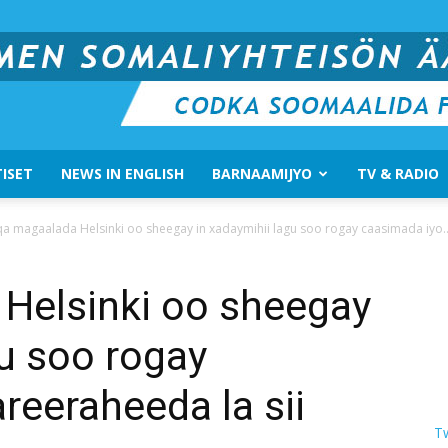
ISET
NEWS IN ENGLISH
BARNAAMIJYO
TV & RADIO
Suomen
a magaalada Helsinki oo sheegay in xadaymihii lagu soo rogay caasimada iyo..
Helsinki oo sheegay
gu soo rogay
Somali
reeraheeda la sii
T