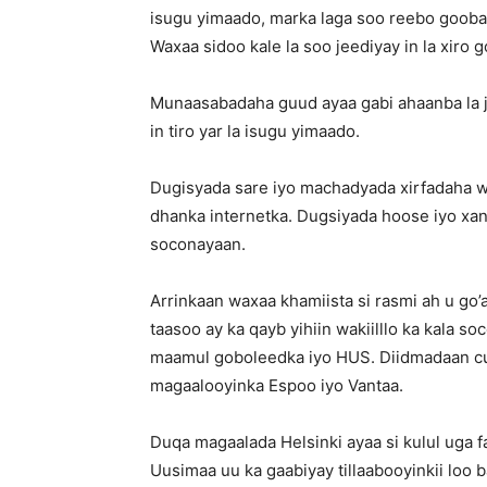
isugu yimaado, marka laga soo reebo gooba
Waxaa sidoo kale la soo jeediyay in la xiro 
Munaasabadaha guud ayaa gabi ahaanba la jo
in tiro yar la isugu yimaado.
Dugisyada sare iyo machadyada xirfadaha w
dhanka internetka. Dugsiyada hoose iyo xa
soconayaan.
Arrinkaan waxaa khamiista si rasmi ah u g
taasoo ay ka qayb yihiin wakiilllo ka kala 
maamul goboleedka iyo HUS. Diidmadaan cu
magaalooyinka Espoo iyo Vantaa.
Duqa magaalada Helsinki ayaa si kulul uga fa
Uusimaa uu ka gaabiyay tillaabooyinkii loo 