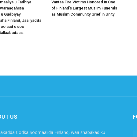
omaaliya u Fadhiya
Vantaa Fire Victims Honored in One
waraaqahiisa
of Finland’s Largest Muslim Funerals
 u Gudbiyay
as Muslim Community Grief in Unity
a Finland, Jaaliyadda
 oo aad u soo
tallaabadaas.
OUT US
F
akadda Codka Soomaalida Finland, waa shabakad ku