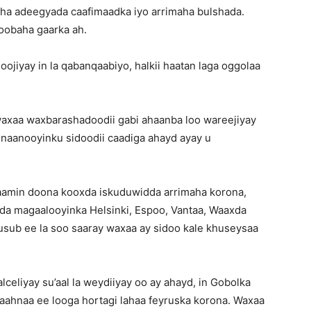
ha adeegyada caafimaadka iyo arrimaha bulshada.
goobaha gaarka ah.
ojiyay in la qabanqaabiyo, halkii haatan laga oggolaa
axaa waxbarashadoodii gabi ahaanba loo wareejiyay
nnaanooyinku sidoodii caadiga ahayd ayay u
o’aamin doona kooxda iskuduwidda arrimaha korona,
socda magaalooyinka Helsinki, Espoo, Vantaa, Waaxda
sub ee la soo saaray waxaa ay sidoo kale khuseysaa
lceliyay su’aal la weydiiyay oo ay ahayd, in Gobolka
baahnaa ee looga hortagi lahaa feyruska korona. Waxaa