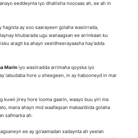
nayo eeddeynta iyo dhaliisha noocaas ah, ee ah in
y hagista ay soo saarayeen golaha wasiirrada,
laynay khubarada ugu wanaagsan ee arrinkaan ku
 isku aragti ka ahayn xeeldheerayaasha hay’adda
a Marin
iyo wasiiradda arrimaha qoyska iyo
 ay labudaba hore u sheegeen, in ay habooneyd in mar
 kuwii jirey hore looma gaarin, waayo buu yiri ma
qaato, mana ahayn mid waafaqsan mabaa’diida golaha
an safmarka ah.
aagsaneyn ee ay go’aamadan xadaynta ah yeelan