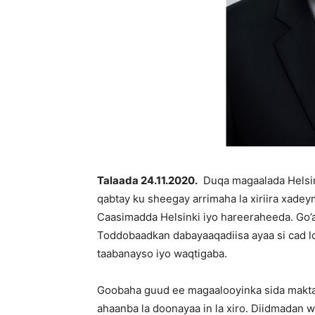
Talaada 24.11.2020.
Duqa magaalada Helsi
qabtay ku sheegay arrimaha la xiriira xad
Caasimadda Helsinki iyo hareeraheeda. Go’a
Toddobaadkan dabayaaqadiisa ayaa si cad l
taabanayso iyo waqtigaba.
Goobaha guud ee magaalooyinka sida maktab
ahaanba la doonayaa in la xiro. Diidmada