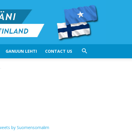
GANUUN LEHTI
CONTACT US
.
weets by Suomensomalim