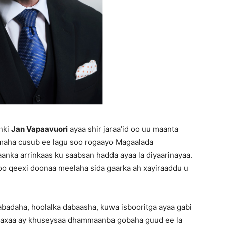
nki
Jan Vapaavuori
ayaa shir jaraa’id oo uu maanta
eymaha cusub ee lagu soo rogaayo Magaalada
anka arrinkaas ku saabsan hadda ayaa la diyaarinayaa.
oo qeexi doonaa meelaha sida gaarka ah xayiraaddu u
adaha, hoolalka dabaasha, kuwa isbooritga ayaa gabi
n waxaa ay khuseysaa dhammaanba gobaha guud ee la