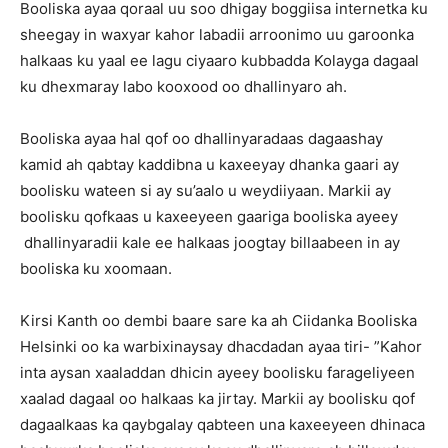
Booliska ayaa qoraal uu soo dhigay boggiisa internetka ku
sheegay in waxyar kahor labadii arroonimo uu garoonka
halkaas ku yaal ee lagu ciyaaro kubbadda Kolayga dagaal
ku dhexmaray labo kooxood oo dhallinyaro ah.
Booliska ayaa hal qof oo dhallinyaradaas dagaashay
kamid ah qabtay kaddibna u kaxeeyay dhanka gaari ay
boolisku wateen si ay su’aalo u weydiiyaan. Markii ay
boolisku qofkaas u kaxeeyeen gaariga booliska ayeey
dhallinyaradii kale ee halkaas joogtay billaabeen in ay
booliska ku xoomaan.
Kirsi Kanth oo dembi baare sare ka ah Ciidanka Booliska
Helsinki oo ka warbixinaysay dhacdadan ayaa tiri- ”Kahor
inta aysan xaaladdan dhicin ayeey boolisku farageliyeen
xaalad dagaal oo halkaas ka jirtay. Markii ay boolisku qof
dagaalkaas ka qaybgalay qabteen una kaxeeyeen dhinaca