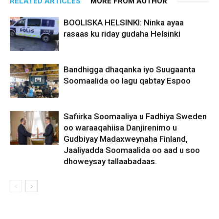
RELATED ARTICLES
MORE FROM AUTHOR
BOOLISKA HELSINKI: Ninka ayaa
rasaas ku riday gudaha Helsinki
Bandhigga dhaqanka iyo Suugaanta
Soomaalida oo lagu qabtay Espoo
Safiirka Soomaaliya u Fadhiya Sweden
oo waraaqahiisa Danjirenimo u
Gudbiyay Madaxweynaha Finland,
Jaaliyadda Soomaalida oo aad u soo
dhoweysay tallaabadaas.