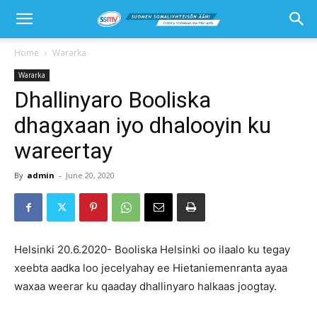
Home
Wararka
Wararka
Dhallinyaro Booliska
dhagxaan iyo dhalooyin ku
wareertay
By
admin
-
June 20, 2020
Helsinki 20.6.2020- Booliska Helsinki oo ilaalo ku tegay
xeebta aadka loo jecelyahay ee Hietaniemenranta ayaa
waxaa weerar ku qaaday dhallinyaro halkaas joogtay.