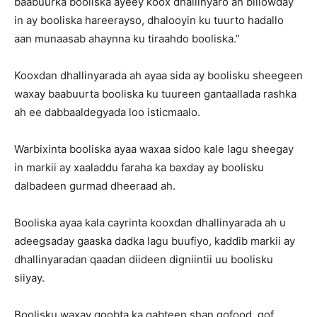
baabuurka booliska ayeey koox dhallinyaro ah billowday
in ay booliska hareerayso, dhalooyin ku tuurto hadallo
aan munaasab ahaynna ku tiraahdo booliska.”
Kooxdan dhallinyarada ah ayaa sida ay boolisku sheegeen
waxay baabuurta booliska ku tuureen gantaallada rashka
ah ee dabbaaldegyada loo isticmaalo.
Warbixinta booliska ayaa waxaa sidoo kale lagu sheegay
in markii ay xaaladdu faraha ka baxday ay boolisku
dalbadeen gurmad dheeraad ah.
Booliska ayaa kala cayrinta kooxdan dhallinyarada ah u
adeegsaday gaaska dadka lagu buufiyo, kaddib markii ay
dhallinyaradan qaadan diideen digniintii uu boolisku
siiyay.
Boolisku waxay goobta ka qabteen shan qofood, qof