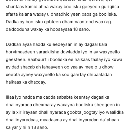
shantaas kamid ahna waxay boolisku geeyeen gurigiisa
afarta kalana waxay u dhaadhiciyeen xabsiga booliska.
Dadka ay boolisku qabteen dhammaantood waa rag.
da’dooduna waxay ka hoosaysaa 18 sano.
Dadkan ayaa hadda ku eedeysan in ay dagaal kala
horyimaadeen saraakiisha dowladda iyo in ay waxyeello
geesteen. Baabuurtii booliska ee halkaas taalay iyo kuwa
ay dad shacab ah lahaayeen oo yaalay meelo u dhow
xeebta ayeey waxyeello ka soo gaartay dhibaatadan
halkaas ka dhacday.
Illaa iyo hadda ma cadda sababta keentay dagaalka
dhalinyarada dhexmaray waxayna boolisku sheegeen in
ay la xiriirayaan dhallinyarada goobta joogtay iyo waalidka
dhallinyaradaas, maadaama ay dhallinyaradan da’ ahaan
ka yar yihiin 18 sano.